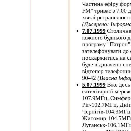
Частина ефіру фор
FM" триває з 7.00 д
хвилі ретранслюєт
(Джерело: Інформа
7.07.1999
Столичн
кожного буднього д
програму "Патрон"
зателефонувати до с
поскаржитись на с
буде відзначено сп
відтепер телефонний
90-42
(Власна інфо
5.07.1999
Вже десь 
сателітарної мереже
107.9МГц, Симфер
Ріг-102.7МГц, Дні
Чернігів-104.3МГц
Житомир-104.5МГц 
Луганськ-106.1МГц