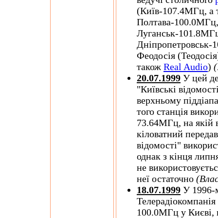
(Київ-107.4МГц, а 
Полтава-100.0МГц,
Луганськ-101.8МГц
Дніпропетровськ-
Феодосія (Теодосі
також
Real Audio
)
20.07.1999
У цей де
"Київські відомост
верхньому піддіапа
того станція вико
73.64МГц, на якій 
кіловатний передав
відомості" викорис
однак з кінця липн
не використовується
неї остаточно
(Вла
18.07.1999
У 1996-м
Телерадіокомпанія 
100.0МГц у Києві,