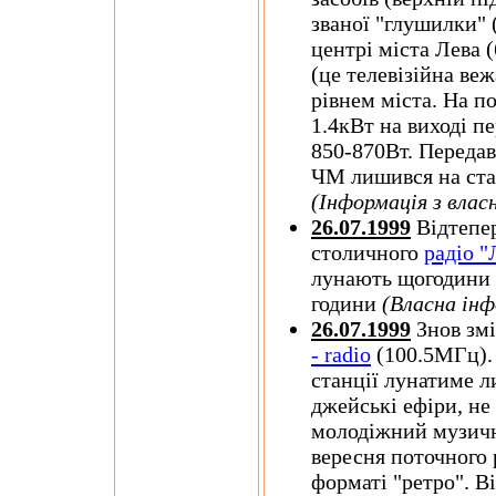
званої "глушилки" 
центрі міста Лева 
(це телевізійна ве
рівнем міста. На п
1.4кВт на виході п
850-870Вт. Переда
ЧМ лишився на стар
(Інформація з влас
26.07.1999
Відтепер
столичного
радіо "
лунають щогодини з 
години
(Власна інф
26.07.1999
Знов зм
- radio
(100.5МГц). 
станції лунатиме л
джейські ефіри, н
молодіжний музични
вересня поточного
форматі "ретро". Ві