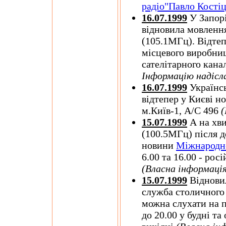
радіо"Павло Кості
16.07.1999
У Запорі
відновила мовлення
(105.1МГц). Відтеп
місцевого виробниц
сателітарного кан
Інформацію надісл
16.07.1999
Українс
відтепер у Києві н
м.Київ-1, А/С 496
(
15.07.1999
А на хв
(100.5МГц) після д
новини
Міжнародно
6.00 та 16.00 - рос
(Власна інформація
15.07.1999
Віднови
служба столичног
можна слухати на п
до 20.00 у будні та 