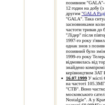
позивним "GALA"-ra
12 годин на добу (з 
другим
"GALA Раді
"GALA". Така ситуа
засновниками колис
частоти тривав до 
"Лідер" після півт
1997-го року з'яви
однак знов з позив
позивний було змі
1999-го року Телер
відмовилась від то
знайдено компроміс
керівництвом ЗАТ
16.07.1999
У місті 
на частоті 105.3МГ
"СТВ". Воно частк
московського сател
Nostalgie". А у Кр