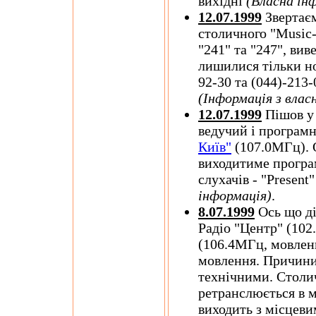
вихідні
(Власна ін
12.07.1999
Звертаєм
столичного "Music-
"241" та "247", вив
лишилися тільки но
92-30 та (044)-213-
(Інформація з влас
12.07.1999
Пішов у 
ведучий і програм
Київ"
(107.0МГц). О
виходитиме програ
слухачів - "Present
інформація)
.
8.07.1999
Ось що ді
Радіо "Центр" (102
(106.4МГц, мовленн
мовлення. Причини 
технічними. Стол
ретранслюється в м
виходить з місцев