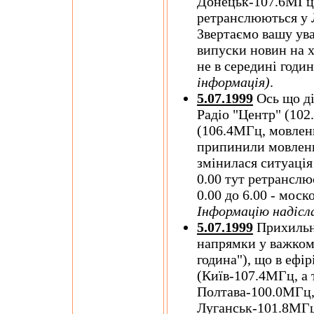
Донецьк-107.6МГц,
ретранслюються у Л
Звертаємо вашу ува
випуски новин на х
не в середині годин
інформація)
.
5.07.1999
Ось що ді
Радіо "Центр" (102
(106.4МГц, мовлен
припинили мовленн
змінилася ситуація 
0.00 тут ретрансл
0.00 до 6.00 - мос
Інформацію надісл
5.07.1999
Прихильн
напрямки у важкому
година"), що в ефі
(Київ-107.4МГц, а 
Полтава-100.0МГц,
Луганськ-101.8МГц