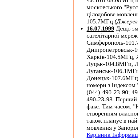
частоті 68.08МГц 
московського "Русс
цілодобове мовленн
105.7МГц
(Джерел
16.07.1999
Дещо зм
сателітарної мереж
Симферополь-101.
Дніпропетровськ-1
Харків-104.5МГц, 
Луцьк-104.8МГц, Л
Луганськ-106.1МГц
Донецьк-107.6МГц,
номери з індексом "
(044)-490-23-90; 49
490-23-98. Перший 
факс. Тим часом, "
створенням власног
також планує в на
мовлення у Запорі
Керівник Інформац