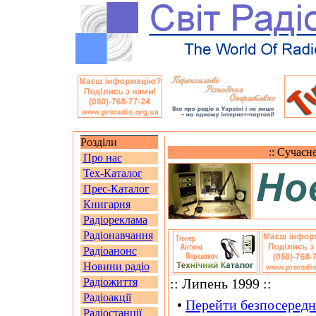
Розділи
:: Сучасн
Про нас
Тех-Каталог
Прес-Каталог
Книгарня
Радіореклама
Радіонавчання
Радіоанонс
Новини радіо
Радіожиття
:: Липень 1999 ::
Радіоакції
•
Перейти безпосередн
Радіостанції