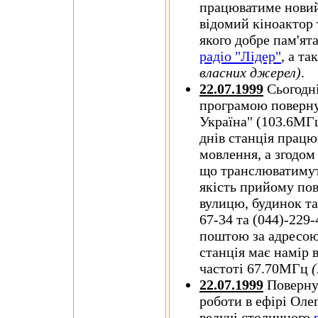
працюватиме новий
відомий кіноактор 
якого добре пам'ят
радіо "Лідер"
, а та
власних джерел)
.
22.07.1999
Сьогодні
програмою поверну
Україна" (103.6МГ
днів станція працю
мовлення, а згодом
що транслюватимуть
якість прийому пов
вулицю, будинок та
67-34 та (044)-229
поштою за адресо
станція має намір 
частоті 67.70МГц
22.07.1999
Повернул
роботи в ефірі Оле
ведучі столичного