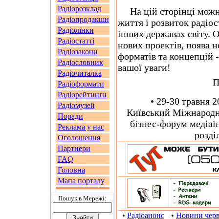
Радіорозклад
На цій сторінці можна
Радіопродакшн
життя і розвиток радіо
Радіолінки
інших державах світу. О
Радіостатті
нових проектів, поява н
Радіозакони
форматів та концепцій -
Радіословник
вашої уваги!
Радіочиталка
П
Радіоформати
Радіорейтинґи
• 29-30 травня 20
Радіомузей
Київський Міжнародн
Поради
бізнес-форум медіаін
Реклама у нас
розді
Оголошення
Партнери
FAQ
Головна
Мапа порталу
Пошук в Мережi:
•
Радіоанонс
•
Новини чер