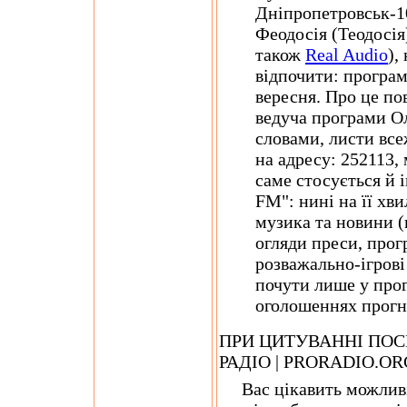
Дніпропетровськ-
Феодосія (Теодосі
також
Real Audio
),
відпочити: програм
вересня. Про це пов
ведуча програми Ол
словами, листи все
на адресу: 252113,
саме стосується й 
FM": нині на її хв
музика та новини (в
огляди преси, прог
розважально-ігрові
почути лише у прог
оголошеннях прогн
ПРИ ЦИТУВАННІ ПОС
РАДІО | PRORADIO.O
Вас цікавить можливіс