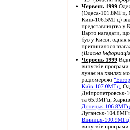
Червень 1999
Одес
(Одеса-101.8МГц, 
Київ-106.5МГц) ві
представництва у К
Варто нагадати, що
був у Києві, однак 
припинилося взагал
(Власна інформація
Червень 1999
Відн
випусків програми
лунає на хвилях мо
радіомережі
"Europ
Київ-107.0МГц
, О
Дніпропетровськ-
та 65.9МГц, Харкі
Донецьк-106.8МГц
Луганськ-104.8МГ
Вінниця-100.9МГц
випусків програми 