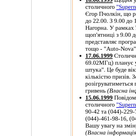
столичного
"Supern
Єгор Пчолкін, що р
до 22.00. З 9.00 до
Нагорна. У рамках 
щоп'ятниці з 9.00 
представляє програ
тощо - "Auto-Nova
17.06.1999
Столич
69.02МГц) планує 
штука". Це буде ві
кількістю призів. 
розігруватиметься 
гривень
(Власна ін
15.06.1999
Повідом
столичного
"Supern
90-42 та (044)-229-
(044)-461-98-16, (
Вашу увагу на змін
(Власна інформація