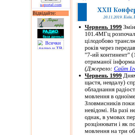
u
a
portal.com
Відвідайте:
Червень 1999
Змін
101.4МГц розпочал
цілодобово транслю
років через переда
"7-ий континент" (
отриманої інформа
(Джерело:
Сайт Іг
Червень 1999
Дням
щастя, невдалу) сп
обладнання радіост
мовлення в одноіме
Зловмисників поки
невідомі. На разі 
однак, в умовах пе
розцінювати і як п
мовлення на три об