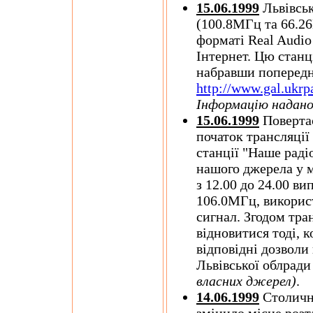
15.06.1999
Львівсь
(100.8МГц та 66.26
форматі Real Audio
Інтернет. Цю станц
набравши попередн
http://www.gal.ukr
Інформацію надан
15.06.1999
Поверта
початок трансляції
станції "Наше радіо
нашого джерела у мі
з 12.00 до 24.00 ви
106.0МГц, викорис
сигнал. Згодом тра
відновитися тоді, 
відповідні дозволи
Львівської облради
власних джерел)
.
14.06.1999
Столич