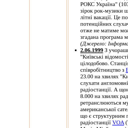
РОКС Україна" (10
зірок рок-музики щ
літні вакації. Це п
потенційних слухачі
отже не матиме мож
згадана програма м
(Джерело: Інформа
2.06.1999
З учорашн
"Київські відомост
цілодобово. Станці
співробітництво з
23.00 на хвилях "К
слухати англомовн
радіостанції. А щоно
8.000 на хвилях ра
ретранслюються му
американської сат
що є структурним п
радіостанції
VOA
(