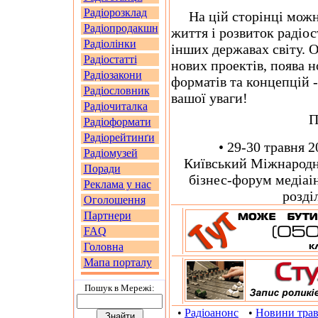
Радіорозклад
На цій сторінці можна
Радіопродакшн
життя і розвиток радіо
Радіолінки
інших державах світу. О
Радіостатті
нових проектів, поява н
Радіозакони
форматів та концепцій -
Радіословник
вашої уваги!
Радіочиталка
П
Радіоформати
Радіорейтинґи
• 29-30 травня 20
Радіомузей
Київський Міжнародн
Поради
бізнес-форум медіаін
Реклама у нас
розді
Оголошення
Партнери
FAQ
Головна
Мапа порталу
Пошук в Мережi:
•
Радіоанонс
•
Новини тра