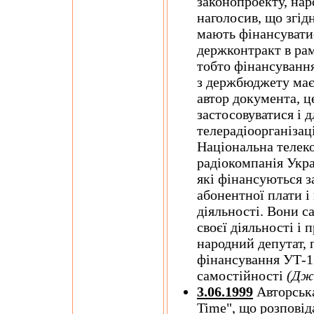
законопроекту, нар
наголосив, що згід
мають фінансувати
держконтракт в ра
тобто фінансуванн
з держбюджету має
автор документа, ц
застосовуватися і 
телерадіоорганізац
Національна телек
радіокомпанія Укра
які фінансуються 
абонентної плати і
діяльності. Вони с
своєї діяльності і 
народний депутат,
фінансування УТ-1
самостійності
(Дж
3.06.1999
Авторська
Time", що розповід