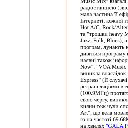
Music Mix" взагал
радіостанцією (зві
мала частина її ефір
Інтернеті, кожної 
Hot A/C, Rock/Alter
та "трошки heavy Me
Jazz, Folk, Blues),
програм, лунають н
дивіться програму н
наявні також інфо
Now". "VOA Music M
виникла внаслідок 
Express" (Її слухач
ретрансляціями в е
(100.9МГц) протягом
свою чергу, виникл
кияни теж чули спо
Art", що вела мовл
го на частоті 69.68
на хвилях
"GALA Р