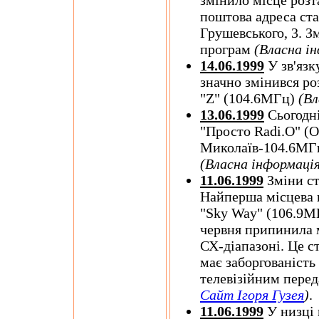
змінило місце розт
поштова адреса стан
Грушевського, 3. З
програм
(Власна і
14.06.1999
У зв'язк
значно змінився ро
"Z" (104.6МГц)
(Вл
13.06.1999
Сьогодні
"Просто Radi.O" (
Миколаїв-104.6МГц)
(Власна інформація
11.06.1999
Зміни ст
Найперша місцева н
"Sky Way" (106.9МГ
червня припинила 
СХ-діапазоні. Це ст
має заборгованість
телевізійним пере
Сайт Ігоря Гузея
)
.
11.06.1999
У низці 