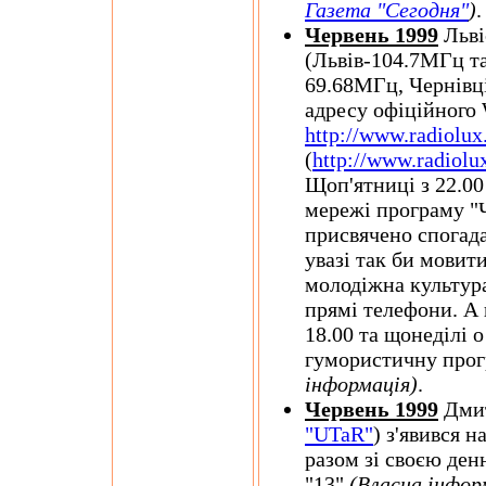
Газета "Сегодня"
)
.
Червень 1999
Льві
(Львів-104.7МГц т
69.68МГц, Чернівц
адресу офіційного 
http://www.radiolu
(
http://www.radiolux
Щоп'ятниці з 22.00
мережі програму "Ч
присвячено спогада
увазі так би мовити
молодіжна культура
прямі телефони. А 
18.00 та щонеділі 
гумористичну прогр
інформація)
.
Червень 1999
Дмит
"UTaR"
) з'явився 
разом зі своєю де
"13"
(Власна інфор