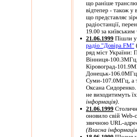
що раніше транслюв
відтепер - також у 
що представляє зір
радіостанції, перен
19.00 за київським
21.06.1999
Пішли у 
радіо "Довіра FM"
ряд міст України: 
Вінниця-100.3МГц,
Кіровоград-101.9М
Донецьк-106.0МГц,
Суми-107.0МГц, а
Оксана Сидоренко.
не виходитимуть їх
інформація)
.
21.06.1999
Столичне
оновило свій Web-с
звичною URL-адр
(Власна інформація
18.06.1999
Щодня у 