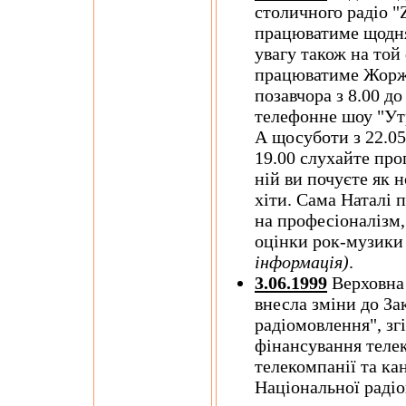
столичного радіо "
працюватиме щодня 
увагу також на той 
працюватиме Жорж 
позавчора з 8.00 до
телефонне шоу "Ут
А щосуботи з 22.05
19.00 слухайте про
ній ви почуєте як н
хіти. Сама Наталі 
на професіоналізм,
оцінки рок-музики
інформація)
.
3.06.1999
Верховна 
внесла зміни до За
радіомовлення", зг
фінансування теле
телекомпанії та ка
Національної радіо