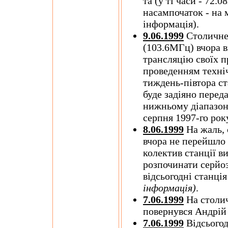
та (у ті часи - 72.
насампочаток - на
інформація).
9.06.1999
Столичне 
(103.6МГц) вчора 
трансляцію своїх п
проведенням техніч
тиждень-півтора ст
буде задіяно перед
нижньому діапазоні
серпня 1997-го ро
8.06.1999
На жаль, 
вчора не перейшло
колектив станції в
розпочинати серйоз
відсьогодні станція
інформація)
.
7.06.1999
На столи
повернувся Андрі
7.06.1999
Відсьогод