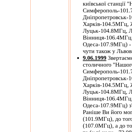
київської станції 
Симферополь-101.
Дніпропетровськ-1
Харків-104.5МГц,
Луцьк-104.8МГц, Л
Вінниця-106.4МГц
Одеса-107.9МГц) -
чути також у Льво
9.06.1999
Звертаємо
столичного "Нашог
Симферополь-101.
Дніпропетровськ-1
Харків-104.5МГц,
Луцьк-104.8МГц, Л
Вінниця-106.4МГц
Одеса-107.9МГц) з'
Раніше Ви його мог
(101.9МГц), до тог
(107.0МГц), а до то