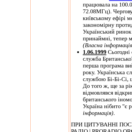
працювала на 100.0
72.08МГц). Чергову
київському ефірі м
закономірну протид
Український ринок 
принаймні, тепер м
(Власна інформація
1.06.1999
Сьогодні 
служба Британської
перша програма вий
року. Українська 
службою Бі-Бі-Сі, 
До того ж, ще за р
відмовлявся відкри
британського іном
Україна нібито "є 
інформація)
.
ПРИ ЦИТУВАННІ ПОС
РАДІО | PRORADIO.O