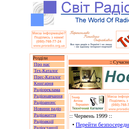
Розділи
:: Сучасн
Про нас
Тех-Каталог
Прес-Каталог
Книгарня
Радіореклама
Радіонавчання
Радіоанонс
Новини радіо
Радіожиття
:: Червень 1999 ::
Радіоакції
•
Перейти безпосередн
Радіостанції