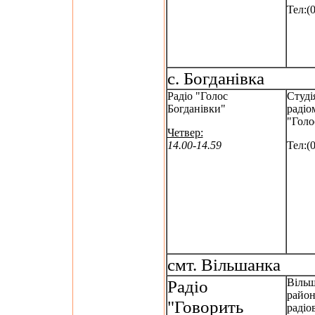
Тел:(
с. Богданівка
Радіо "Голос
Студі
Богданівки"
радіо
"Голо
Четвер:
14.00-14.59
Тел:(
смт. Вільшанка
Радіо
Віль
райо
"Говорить
радіо