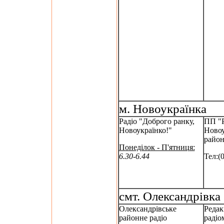
м. Новоукраїнка
Радіо "Доброго ранку,
ПП "Р
Новоукраїнко!"
Новоу
район
Понеділок - П'ятниця:
6.30-6.44
Тел:(
смт. Олександрівка
Олександрівське
Редак
районне радіо
радіо