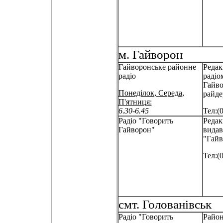
м. Гайворон
Гайворонське районне
Редак
радіо
радіо
Гайво
Понеділок, Середа,
райде
П'ятниця:
6.30-6.45
Тел:(
Радіо "Говорить
Редак
Гайворон"
видав
"Гай
Тел:(
смт. Голованівськ
Радіо "Говорить
Район