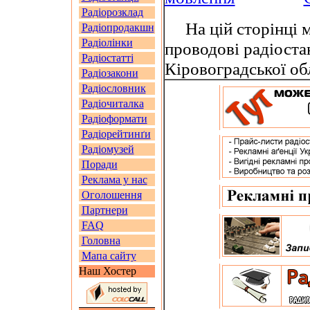
Радіорозклад
На цій сторінці м
Радіопродакшн
Радіолінки
проводові радіостан
Радіостатті
Кіровоградської обл
Радіозакони
Радіословник
Радіочиталка
Радіоформати
Радіорейтинґи
Радіомузей
Поради
Реклама у нас
Оголошення
Партнери
FAQ
Головна
Мапа сайту
Наш Хостер