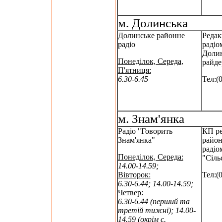
м. Долинська
Долинське районне
Редак
радіо
радіо
Долин
Понеділок, Середа,
райде
П'ятниця:
6.30-6.45
Тел:(
м. Знам'янка
Радіо "Говорить
КП ре
Знам'янка"
райо
радіо
Понеділок, Середа:
"Сільс
14.00-14.59;
Вівторок:
Тел:(
6.30-6.44; 14.00-14.59;
Четвер:
6.30-6.44 (перший та
третій тижні); 14.00-
14.59 (окрім с.