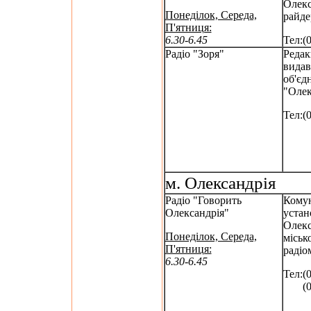
Олекс
Понеділок, Середа,
райде
П'ятниця:
6.30-6.45
Тел:(
Радіо "Зоря"
Редак
вида
об'єд
"Олек
Тел:(
м. Олександрія
Радіо "Говорить
Кому
Олександрія"
устан
Олекс
Понеділок, Середа,
міськ
П'ятниця:
радіо
6.30-6.45
Тел:(
(052