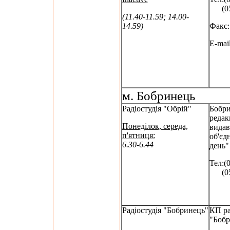
(052
(11.40-11.59; 14.00-
14.59)
Факс:
E-mail
м. Бобринець
Радіостудія "Обрій"
Бобри
редак
Понеділок, середа,
вида
п'ятниця:
об'єд
6.30-6.44
день"
Тел:(
(052
Радіостудія "Бобринець"
КП ра
"Бобр