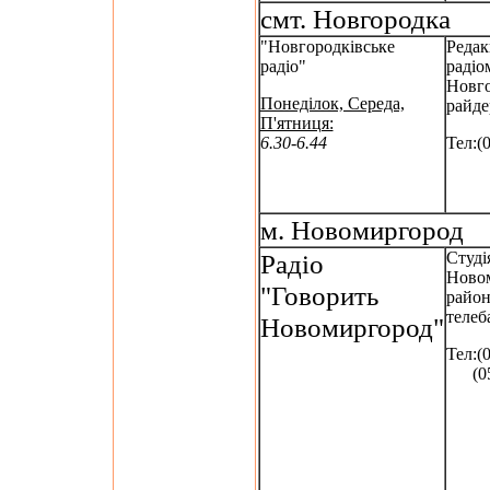
смт. Новгородка
"Новгородківське
Редак
радіо"
радіо
Новго
Понеділок, Середа,
райде
П'ятниця:
6.30-6.44
Тел:(
м. Новомиргород
Радіо
Студі
Ново
"Говорить
райо
телеб
Новомиргород"
Тел:(
(052