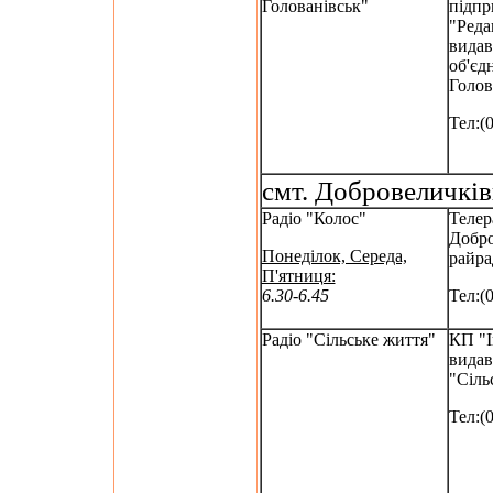
Голованівськ"
підпр
"Реда
вида
об'єд
Голо
Тел:(
смт. Добровеличків
Радіо "Колос"
Телер
Добро
Понеділок, Середа,
райра
П'ятниця:
6.30-6.45
Тел:(
Радіо "Сільське життя"
КП "І
видав
"Сіль
Тел:(