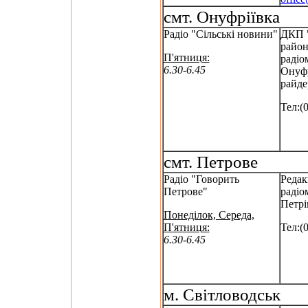
смт. Онуфріївка
Радіо "Сільські новини"
ДКП "
райо
П'ятниця:
радіо
6.30-6.45
Онуфр
райде
Тел:(
смт. Петрове
Радіо "Говорить
Редак
Петрове"
радіо
Петрі
Понеділок, Середа,
П'ятниця:
Тел:(
6.30-6.45
м. Світловодськ