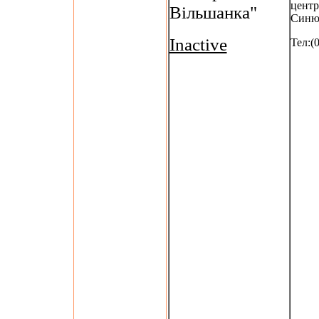
центр
Вільшанка"
Синю
Inactive
Тел:(