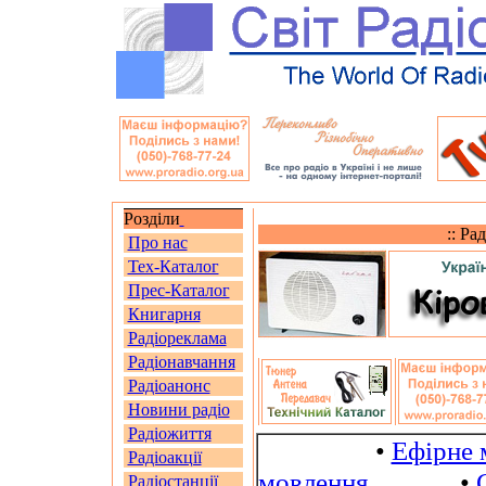
Розділи
:: Ра
Про нас
Тех-Каталог
Прес-Каталог
Книгарня
Радіореклама
Радіонавчання
Радіоанонс
Новини радіо
Радіожиття
•
Ефірне 
Радіоакції
мовлення
•
Радіостанції