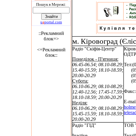
Пошук в Мережi:
u
a
portal.com
::Рекламний
блок=>
м. Кіровоград (Єлі
Радіо "Скіфія-Центр"
Кіров
<=Рекламний
ОДТ
блок::
Понеділок - П'ятниця:
06.45-06.54; 08.10-08.29;
Тел:(
15.40-15.59; 18.10-18.59;
(052
20.00-20.29
(052
Субота:
(052
06.10-06.29; 08.10-08.29;
Факс:
12.40-12.56; 17.45-17.59;
18.10-18.59; 20.00-20.29
E-mail
Неділя:
holme
06.10-06.29; 08.10-08.29;
telera
15.45-15.59; 18.10-18.59;
20.00-20.29
Радіо "ГІД"
ТОВ 
Inactive
Тел:(