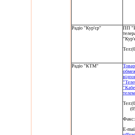
Радіо "Кур'єр"
ПП "Р
телер
"Кур'
Тел:(
Радіо "КТМ"
Товар
обме
відпо
"Теле
"Кабе
телем
Тел:(
(052
Факс:
E-mail
offic