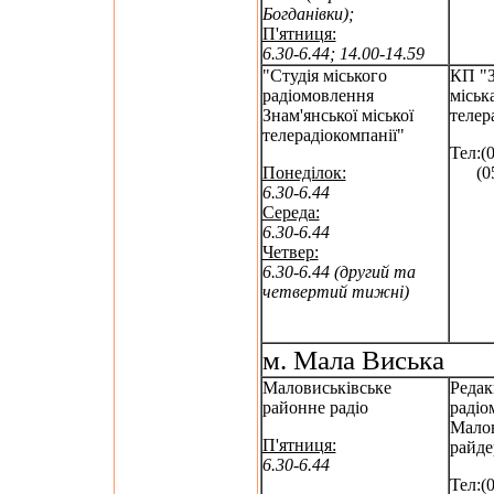
Богданівки);
П'ятниця:
6.30-6.44; 14.00-14.59
"Студія міського
КП "З
радіомовлення
міськ
Знам'янської міської
телер
телерадіокомпанії"
Тел:(
Понеділок:
(052
6.30-6.44
Середа:
6.30-6.44
Четвер:
6.30-6.44 (другий та
четвертий тижні)
м. Мала Виська
Маловиськівське
Редак
районне радіо
радіо
Малов
П'ятниця:
райде
6.30-6.44
Тел:(