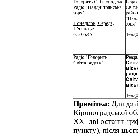
Говорить Світловодськ.
Редак
Радіо "Наддніпрянська
Світл
зоря"
район
"Надд
Понеділок, Середа,
зоря"
П'ятниця:
6.30-6.45
Тел:(
Радіо "Говорить
Реда
Світловодськ"
Світ
місь
раді
Світ
місь
Тел:(
Примітка:
Для дзві
Кіровоградської об
ХХ- дві останні ци
пункту), після цьог