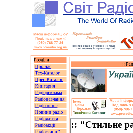
Розділи
:: Ра
Про нас
Тех-Каталог
Прес-Каталог
Книгарня
Радіореклама
Радіонавчання
Радіоанонс
Новини радіо
Радіожиття
:: "Стильне р
Радіоакції
Радіостанції