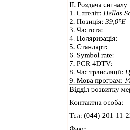
II. Роздача сигнал
1. Сателіт:
Hellas S
2. Позиція:
39,0°E
3. Частота:
4. Поляризація:
5. Стандарт:
6. Symbol rate:
7. PCR 4DTV:
8. Час трансляції:
Ц
9. Мова програм:
У
Відділ розвитку ме
Контактна особа:
Тел: (044)-201-11-2
Факс: