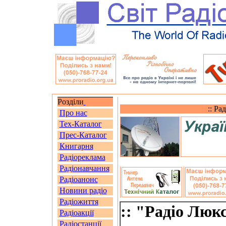
Розділи
:: Ра
Про нас
Тех-Каталог
Прес-Каталог
Книгарня
Радіореклама
Радіонавчання
Радіоанонс
Новини радіо
Радіожиття
:: "Радіо Люк
Радіоакції
Радіостанції