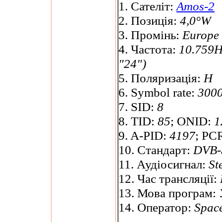
1. Сателіт:
Amos-2
2. Позиція:
4,0°W
3. Промінь:
Europe
4. Частота:
10.759H
"24")
5. Поляризація:
H
6. Symbol rate:
3000
7. SID:
8
8. TID:
85
; ONID:
1
9. A-PID:
4197
; PC
10. Стандарт:
DVB-
11. Аудіосигнал:
St
12. Час трансляції:
13. Мова програм:
14. Оператор:
Spac