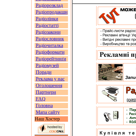
Радіорозклад
Радіопродакшн
Радіолінки
Радіостатті
Радіозакони
Радіословник
Радіочиталка
Радіоформати
Радіорейтинґи
Радіомузей
Поради
Реклама у нас
Оголошення
Партнери
FAQ
Головна
Мапа сайту
Наш Хостер