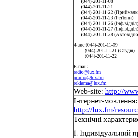
(044)-201-11-08
(044)-201-11-21
(044)-201-11-22 (Приймаль
(044)-201-11-23 (Реґіони)
(044)-201-11-26 (Інф.відділ
(044)-201-11-27 (Інф.відділ
(044)-201-11-28 (Автовідпо
Факс:(044)-201-11-09
(044)-201-11-21 (Студія)
(044)-201-11-22
E-mail:
radio@lux.fm
promo@lux.fm
reklama@lux.fm
Web-site:
http://ww
Інтернет-мовлення:
http://lux.fm/resour
Технічні характери
I. Індивідуальний 