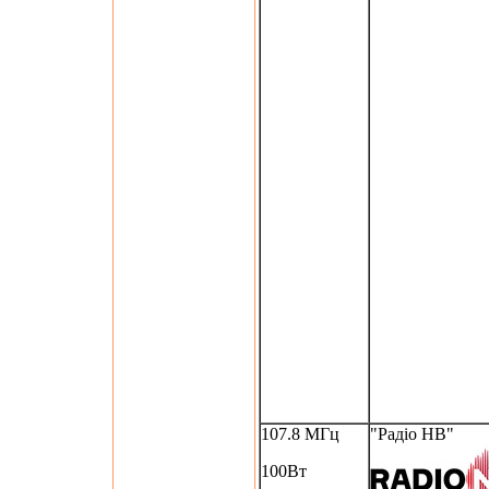
107.8 МГц
"Радіо НВ"
100Вт