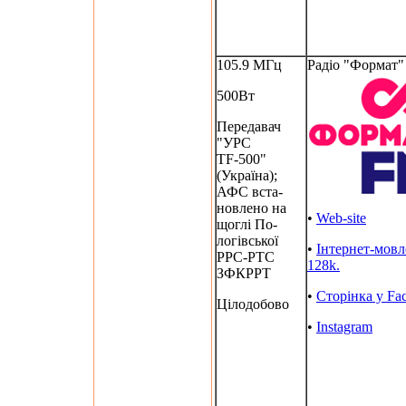
105.9 МГц
Радіо "Формат"
500Вт
Передавач
"УРС
TF-500"
(Україна);
АФС вста-
новлено на
•
Web-site
щоглі По-
логівської
•
Інтернет-мов
РРС-РТС
128k.
ЗФКРРТ
•
Сторінка у Fa
Цілодобово
•
Instagram