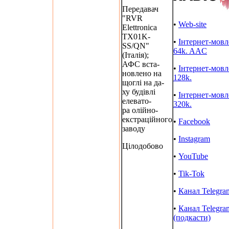
Передавач
"RVR
•
Web-site
Elettronica
TX01K-
•
Інтернет-мов
SS/QN"
64k. AAC
(Італія);
АФС вста-
•
Інтернет-мов
новлено на
128k.
щоглі на да-
ху будівлі
•
Інтернет-мов
елевато-
320k.
ра олійно-
екстраційного
•
Facebook
заводу
•
Instagram
Цілодобово
•
YouTube
•
Tik-Tok
•
Канал Telegra
•
Канал Telegra
(подкасти)