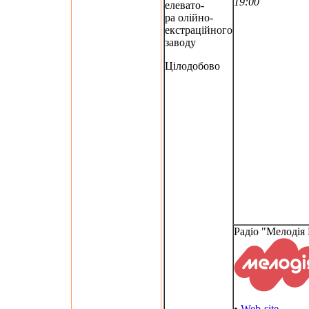
19:00
елевато-
ра олійно-
екстраційного
заводу
Цілодобово
Радіо "Мелодія
•
Web-site