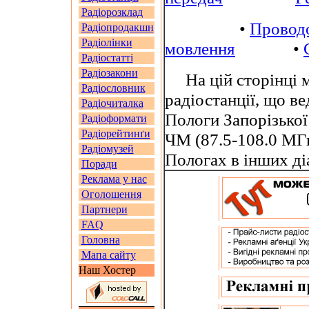
Радіорозклад
•
Провод
Радіопродакшн
Радіолінки
мовлення
•
Радіостатті
Радіозакони
На цій сторінці м
Радіословник
радіостанції, що в
Радіочиталка
Пологи Запорізької
Радіоформати
Радіорейтинґи
ЧМ (87.5-108.0 МГ
Радіомузей
Пологах в інших д
Поради
Реклама у нас
Оголошення
Партнери
FAQ
Головна
Мапа сайту
Наш Хостер