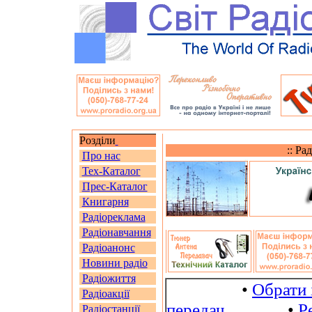
Розділи
:: Ра
Про нас
Тех-Каталог
Прес-Каталог
Книгарня
Радіореклама
Радіонавчання
Радіоанонс
Новини радіо
Радіожиття
•
Обрати 
Радіоакції
передач
•
Р
Радіостанції