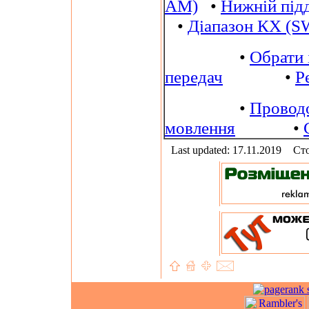
AM)
•
Нижній під
•
Діапазон КХ (S
•
Обрати 
передач
•
Р
•
Провод
мовлення
•
Last updated: 17.11.2019
Сто