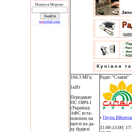
Пошук в Мережi:
u
a
portal.com
104.3 МГц
Радіо "Славія"
1кВт
Передавач
ПС ОВЧ-1
(Україна);
АФС вста-
•
Група ВКонта
новлено на
щоглі на да-
11:00-13:00; 17:
ху будівлі