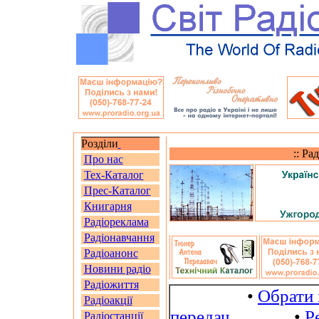
Розділи
:: Ра
Про нас
Тех-Каталог
Прес-Каталог
Книгарня
Радіореклама
Радіонавчання
Радіоанонс
Новини радіо
Радіожиття
•
Обрати 
Радіоакції
передач
•
Р
Радіостанції