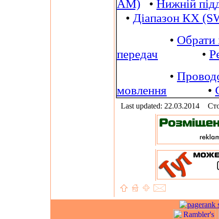
AM)
•
Нижній під
•
Діапазон КХ (S
•
Обрати 
передач
•
Р
•
Провод
мовлення
•
Last updated: 22.03.2014
Сто