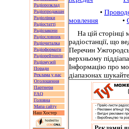
Радіорозклад
•
Провод
Радіопродакшн
Радіолінки
мовлення
•
Радіостатті
Радіозакони
На цій сторінці м
Радіословник
радіостанції, що в
Радіочиталка
Перечин Ужгородськ
Радіоформати
Радіорейтинґи
верхньому піддіап
Радіомузей
Інформацію про мо
Поради
діапазонах шукайт
Реклама у нас
Оголошення
Партнери
FAQ
Головна
Мапа сайту
Наш Хостер