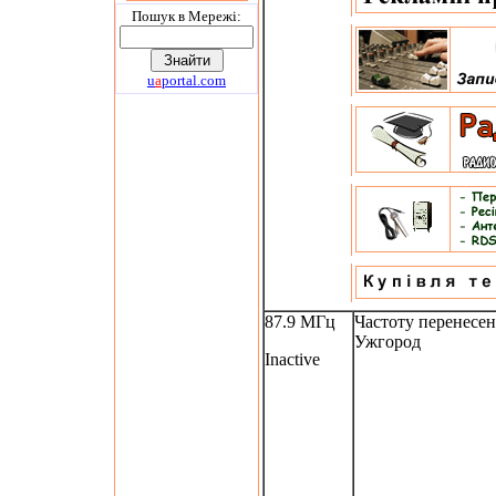
Пошук в Мережi:
u
a
portal.com
87.9 МГц
Частоту перенесен
Ужгород
Inactive