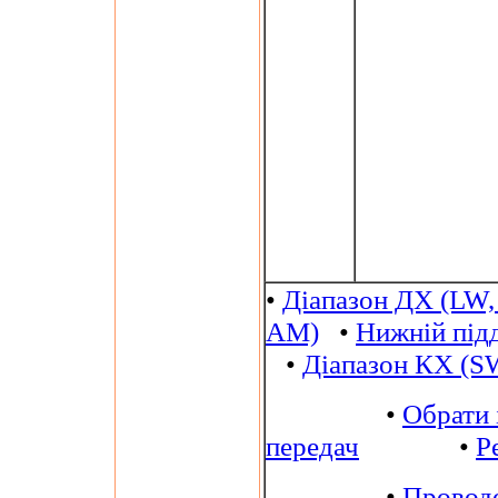
•
Діапазон ДХ (LW,
AM)
•
Нижній під
•
Діапазон КХ (S
•
Обрати 
передач
•
Р
•
Провод