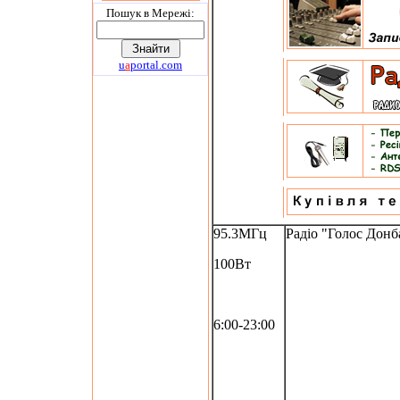
Пошук в Мережi:
u
a
portal.com
95.3МГц
Радіо "Голос Донб
100Вт
6:00-23:00