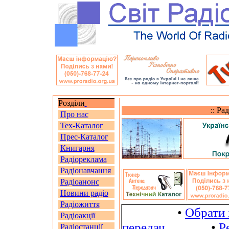
Розділи
:: Ра
Про нас
Тех-Каталог
Прес-Каталог
Книгарня
Радіореклама
Радіонавчання
Радіоанонс
Новини радіо
Радіожиття
•
Обрати 
Радіоакції
передач
•
Р
Радіостанції