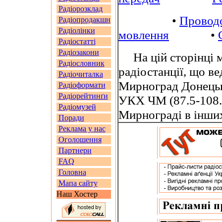
Радіорозклад
•
Провод
Радіопродакшн
Радіолінки
мовлення
•
Радіостатті
Радіозакони
На цій сторінці м
Радіословник
радіостанції, що в
Радіочиталка
Мирноград Донецько
Радіоформати
Радіорейтинґи
УКХ ЧМ (87.5-108.
Радіомузей
Мирнограді в інши
Поради
Реклама у нас
Оголошення
Партнери
FAQ
Головна
Мапа сайту
Наш Хостер