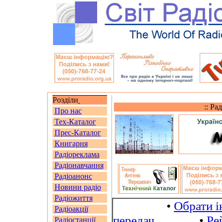
Розділи
:: Ра
Про нас
Тех-Каталог
Прес-Каталог
Книгарня
Радіореклама
Радіонавчання
Радіоанонс
Новини радіо
Радіожиття
•
Обрати і
Радіоакції
передач
•
Ре
Радіостанції