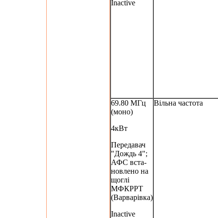
Inactive
69.80 МГц
Вільна частота
(моно)
4кВт
Передавач
"Дождь 4";
АФС вста-
новлено на
щоглі
МФКРРТ
(Варварівка)
Inactive