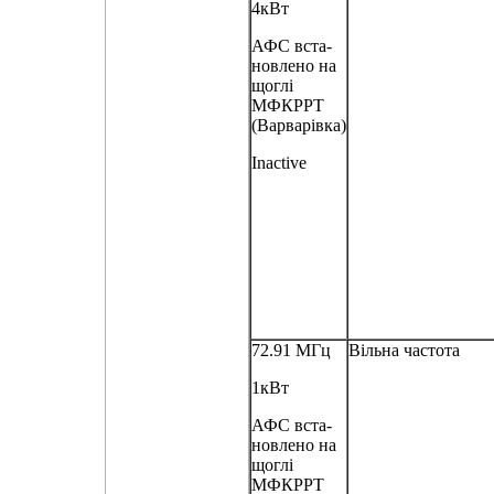
4кВт
АФС вста-
новлено на
щоглі
МФКРРТ
(Варварівка)
Inactive
72.91 МГц
Вільна частота
1кВт
АФС вста-
новлено на
щоглі
МФКРРТ