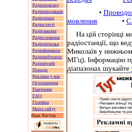
Радіорозклад
•
Проводо
Радіопродакшн
Радіолінки
мовлення
•
С
Радіостатті
Радіозакони
На цій сторінці мо
Радіословник
радіостанції, що ве
Радіочиталка
Миколаїв у нижньом
Радіоформати
Радіорейтинґи
МГц). Інформацію п
Радіомузей
діапазонах шукайте
Поради
Реклама у нас
Оголошення
Партнери
FAQ
Головна
Мапа сайту
Наш Хостер