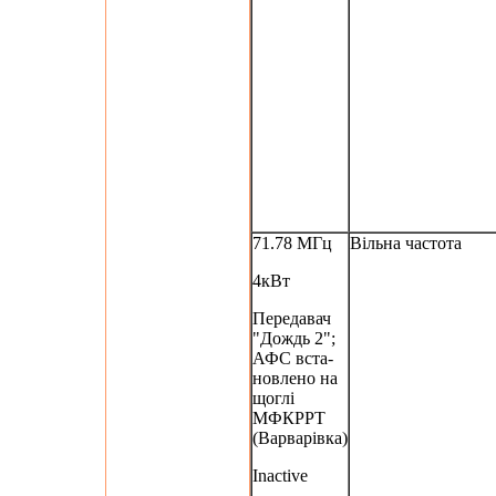
71.78 МГц
Вільна частота
4кВт
Передавач
"Дождь 2";
АФС вста-
новлено на
щоглі
МФКРРТ
(Варварівка)
Inactive