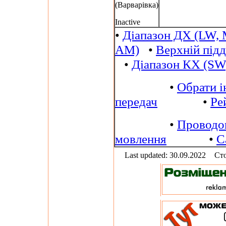
(Варварівка)
Inactive
•
Діапазон ДХ (LW, 
AM)
•
Верхній під
•
Діапазон КХ (SW
•
Обрати і
передач
•
Ре
•
Проводо
мовлення
•
С
Last updated: 30.09.2022
Сто