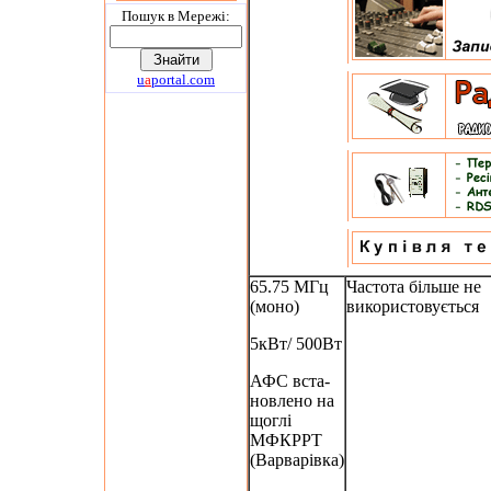
Пошук в Мережi:
u
a
portal.com
65.75 МГц
Частота більше не
(моно)
використовується
5кВт/ 500Вт
АФС вста-
новлено на
щоглі
МФКРРТ
(Варварівка)