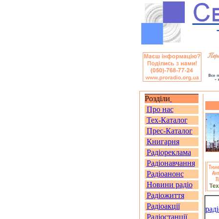
Розділи
Про нас
Тех-Каталог
Прес-Каталог
Книгарня
Радіореклама
Радіонавчання
Радіоанонс
Новини радіо
Радіожиття
Радіоакції
рад
Радіостанції