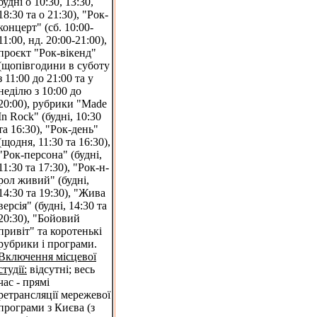
будні о 10:30, 13:30,
18:30 та о 21:30), "Рок-
концерт" (сб. 10:00-
11:00, нд. 20:00-21:00),
проєкт "Рок-вікенд"
(щопівгодини в суботу
з 11:00 до 21:00 та у
неділю з 10:00 до
20:00), рубрики "Made
In Rock" (будні, 10:30
та 16:30), "Рок-день"
(щодня, 11:30 та 16:30),
"Рок-персона" (будні,
11:30 та 17:30), "Рок-н-
рол живий" (будні,
14:30 та 19:30), "Жива
версія" (будні, 14:30 та
20:30), "Бойовий
привіт" та коротенькі
рубрики і програми.
Включення місцевої
студії:
відсутні; весь
час - прямі
ретрансляції мережевої
програми з Києва (з