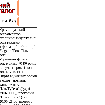
Кременчуцький
ретранслятор
столичної недержавної
розважально-
інформаційної станції.
Slogan:
"Рок. Тільки
рок".
Музичний формат:
рок-музика 70-90 років
та сучасні рок- і поп-
рок композиції.
Окрім музичних блоків
в ефірі - новини,
ранкове шоу
"КамТуҐеза" (будні,
8:00-11:00), програми
"Новий рок" (сер.
20:00-21:00, щодня у