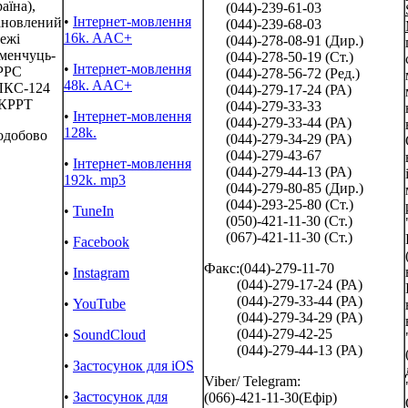
аїна),
(044)-239-61-03
•
Інтернет-мовлення
ановлений
(044)-239-68-03
16k. AAC+
вежі
(044)-278-08-91 (Дир.)
менчуць-
(044)-278-50-19 (Ст.)
•
Інтернет-мовлення
 РРС
(044)-278-56-72 (Ред.)
48k. AAC+
КС-124
(044)-279-17-24 (РА)
КРРТ
(044)-279-33-33
•
Інтернет-мовлення
(044)-279-33-44 (РА)
128k.
одобово
(044)-279-34-29 (РА)
(044)-279-43-67
•
Інтернет-мовлення
(044)-279-44-13 (РА)
192k. mp3
(044)-279-80-85 (Дир.)
(044)-293-25-80 (Ст.)
•
TuneIn
(050)-421-11-30 (Ст.)
(067)-421-11-30 (Ст.)
•
Facebook
Факс:(044)-279-11-70
•
Instagram
(044)-279-17-24 (РА)
(044)-279-33-44 (РА)
•
YouTube
(044)-279-34-29 (РА)
(044)-279-42-25
•
SoundCloud
(044)-279-44-13 (РА)
•
Застосунок для iOS
Viber/ Telegram:
•
Застосунок для
(066)-421-11-30(Ефір)