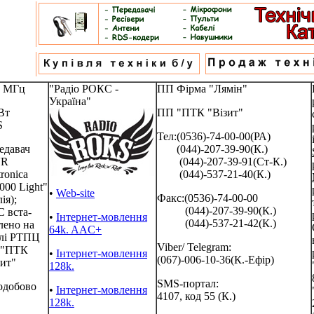
3 МГц
"Радіо РОКС -
ПП Фірма "Лямін"
Україна"
Вт
ПП "ПТК "Візит"
S
Тел:(0536)-74-00-00(РА)
едавач
(044)-207-39-90(К.)
VR
(044)-207-39-91(Ст-К.)
tronica
(044)-537-21-40(К.)
000 Light"
•
Web-site
Факс:(0536)-74-00-00
лія);
(044)-207-39-90(К.)
 вста-
•
Інтернет-мовлення
(044)-537-21-42(К.)
лено на
64k. AAC+
лі РТПЦ
Viber/ Telegram:
 "ПТК
•
Інтернет-мовлення
(067)-006-10-36(К.-Ефір)
зит"
128k.
SMS-портал:
одобово
•
Інтернет-мовлення
4107, код 55 (К.)
128k.