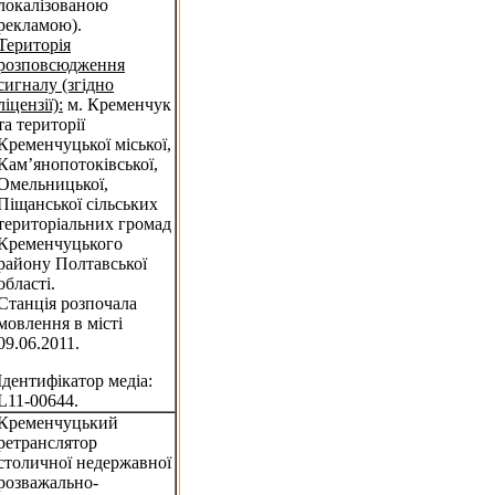
локалізованою
рекламою).
Територія
розповсюдження
сигналу (згідно
ліцензії):
м. Кременчук
та території
Кременчуцької міської,
Кам’янопотоківської,
Омельницької,
Піщанської сільських
територіальних громад
Кременчуцького
району Полтавської
області.
Станція розпочала
мовлення в місті
09.06.2011.
Ідентифікатор медіа:
L11-00644.
Кременчуцький
ретранслятор
столичної недержавної
розважально-