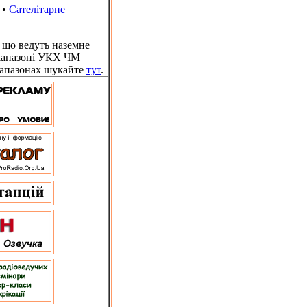
•
Сателітарне
 що ведуть наземне
діапазоні УКХ ЧМ
іапазонах шукайте
тут
.