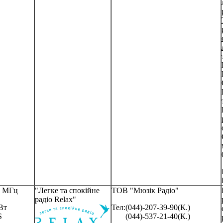
4 МГц
"Легке та спокійне
ТОВ "Мюзік Радіо"
радіо Relax"
Вт
Тел:(044)-207-39-90(К.)
S
(044)-537-21-40(К.)