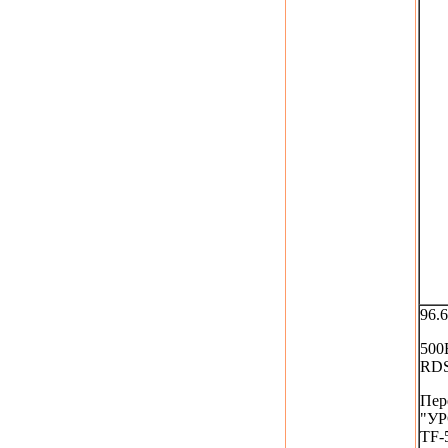
96.
500
RD
Пер
"У
TF-