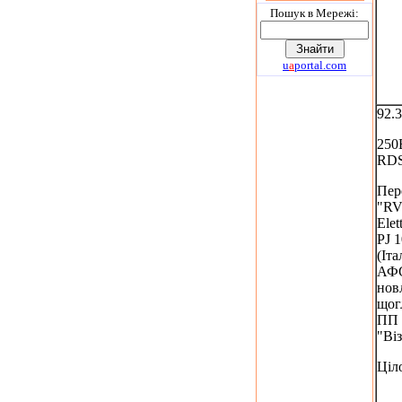
Пошук в Мережi:
u
a
portal.com
92.
250
RD
Пер
"R
Elet
PJ 1
(Іта
АФС
нов
щог
ПП
"Ві
Ціл