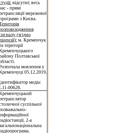
студії:
відсутні; весь
час - прямі
ретрансляції мережевої
програми з Києва.
Територія
розповсюдження
сигналу (згідно
ліцензії):
м. Кременчук
та території
Кременчуцького
району Полтавської
області.
Розпочала мовлення у
Кременчуці 05.12.2019.
Ідентифікатор медіа:
L11-00628.
Кременчуцький
ретранслятор
столичної суспільної
розважально-
інформаційної
радіостанції, 2-а
загальнонаціональна
радіопрограма.