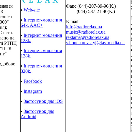
едавач
Факс:(044)-207-39-90(К.)
•
Web-site
VR
(044)-537-21-40(К.)
tronica
•
Інтернет-мовлення
E-mail:
1000"
64k. AAC+
info@radiorelax.ua
лія);
music@radiorelax.ua
 вста-
•
Інтернет-мовлення
reklama@radiorelax.ua
лено на
128k.
v.honcharevskyi@tavrmedia.ua
лі РТПЦ
 "ПТК
•
Інтернет-мовлення
зит"
128k.
одобово
•
Інтернет-мовлення
320k.
•
Facebook
•
Instagram
•
Застосунок для iOS
•
Застосунок для
Android