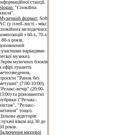
інформаційної станції.
Slogan:
"Спокійна
хвиля".
Музичний формат:
Soft
AC (у плей-листі - мікс
спокійних мелодичних
композицій з 60-х, 70-х
і 80-х років,
доповнений
сучасними варіаціями
легкої музики).
Окрім музичних блоків
в ефірі лунають
метеозведення,
проєкти "Ранок без
метушні" (7:00-10:00),
"Релакс-вечір" (20:00-
23:00) та різноманітні
рубрики ("Релакс-
вінтаж", "Релакс-
читання" тощо).
Цільова аудиторія:
слухачі віком від 30 до
50 років.
Включення місцевої