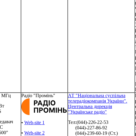
6 МГц
Радіо "Промінь"
АТ "Національна суспільна
телерадіокомпанія України".
Вт
Центральна дирекція
S
"Українське радіо"
едавач
Тел:(044)-226-22-53
•
Web-site 1
РС
(044)-227-86-92
500"
•
Web-site 2
(044)-239-60-19 (Ст.)