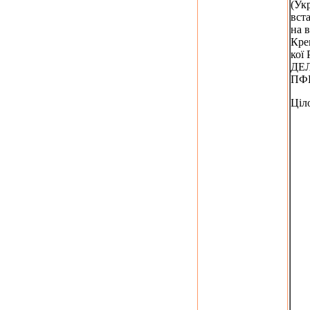
(Укр
вст
на 
Кре
кої
ДЕЛ
ПФ
Ціл