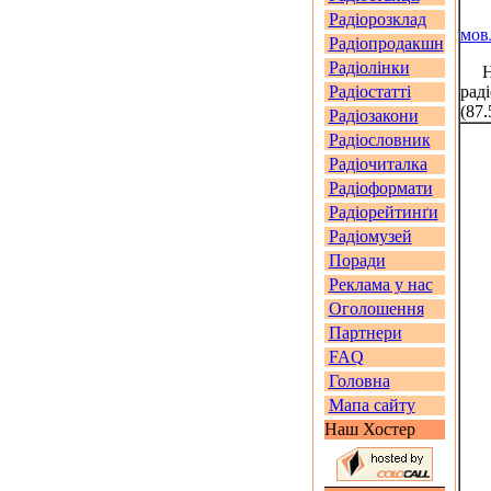
Радіорозклад
мов
Радіопродакшн
Радіолінки
На 
Радіостатті
рад
(87
Радіозакони
Радіословник
Радіочиталка
Радіоформати
Радіорейтинґи
Радіомузей
Поради
Реклама у нас
Оголошення
Партнери
FAQ
Головна
Мапа сайту
Наш Хостер