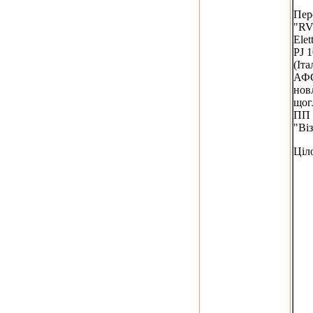
Пер
"R
Elet
PJ 
(Іта
АФС
нов
щог
ПП
"Ві
Ціл