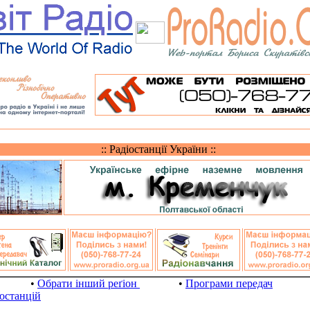
:: Радіостанції України ::
•
Обрати інший реґіон
•
Програми передач
іостанцій