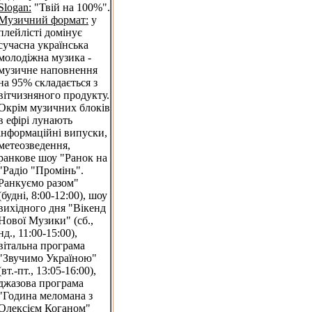
Slogan:
"Твій на 100%".
Музичний формат:
у
плейлісті домінує
сучасна українська
молодіжна музика -
музичне наповнення
на 95% складається з
вітчизняного продукту.
Окрім музичних блоків
в ефірі лунають
інформаційні випуски,
метеозведення,
ранкове шоу "Ранок на
"Радіо "Промінь".
Ранкуємо разом"
(будні, 8:00-12:00), шоу
вихідного дня "Вікенд
Нової Музики" (сб.,
нд., 11:00-15:00),
вітальна програма
"Звучимо Україною"
(вт.-пт., 13:05-16:00),
джазова програма
"Година меломана з
Олексієм Коганом"