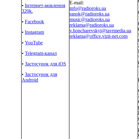
E-mail:
•
Інтернет-мовлення
info@radioroks.ua
320k.
ranok@radioroks.ua
music@radioroks.ua
•
Facebook
reklama@radioroks.ua
v.honcharevskyi@tavrmedia.ua
•
Instagram
reklama@office.vizit-net.com
•
YouTube
•
Telegram-канал
•
Застосунок для iOS
•
Застосунок для
Android