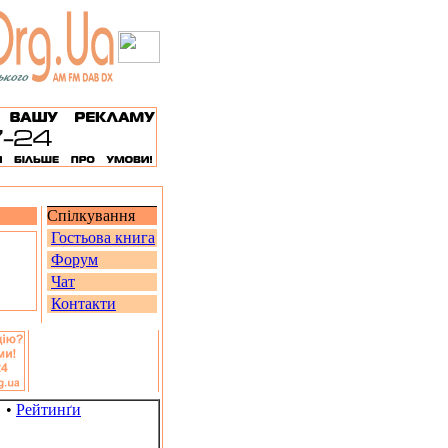
Спілкування
Гостьова книга
Форум
Чат
Контакти
•
Рейтинґи