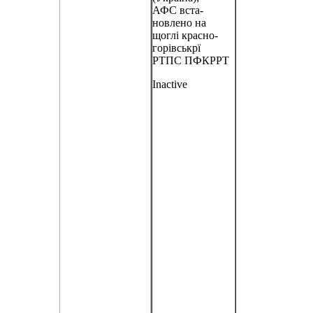
АФС вста-
новлено на
щоглі красно-
горівськрї
РТПС ПФКРРТ
Inactive