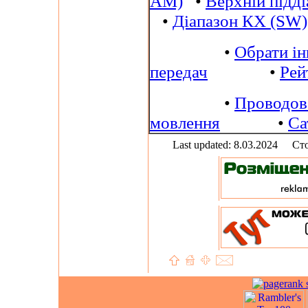
AM)
•
Верхній підд
•
Діапазон КХ (SW)
•
Обрати і
передач
•
Рей
•
Проводов
мовлення
•
Са
Last updated: 8.03.2024
Сто