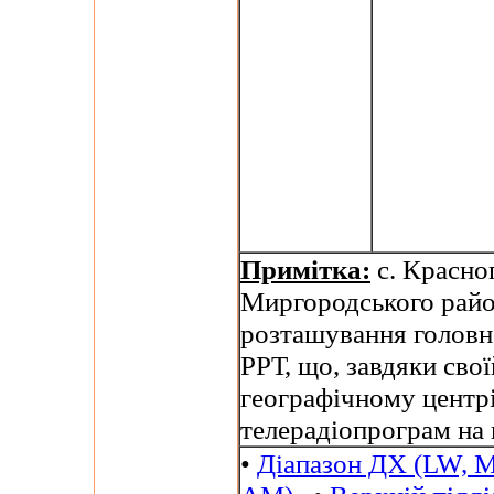
Примітка:
с. Красног
Миргородського район
розташування головн
РРТ, що, завдяки сво
географічному центр
телерадіопрограм на 
•
Діапазон ДХ (LW, M