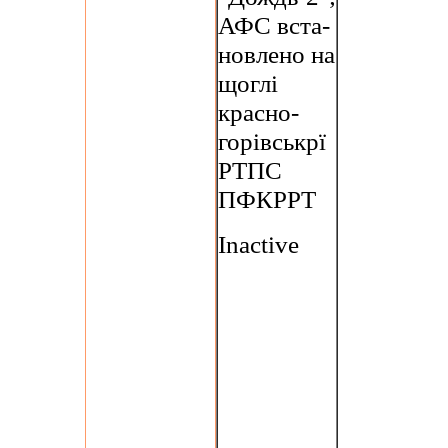
АФС вста-
новлено на
щоглі
красно-
горівськрї
РТПС
ПФКРРТ
Inactive