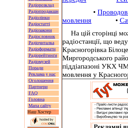
Радіорозклад
•
Проводов
Радіопродакшн
Радіолінки
мовлення
•
Са
Радіостатті
Радіозакони
На цій сторінці мож
Радіословник
радіостанції, що вед
Радіочиталка
Красногорівка Білоце
Радіоформати
Радіорейтинґи
Миргородського райо
Радіомузей
піддіапазоні УКХ ЧМ
Поради
мовлення у Красного
Реклама у нас
Оголошення
Партнери
FAQ
Головна
Мапа сайту
Наш Хостер