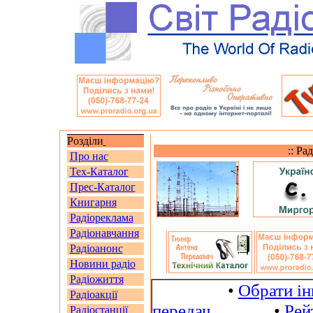
Розділи
:: Ра
Про нас
Тех-Каталог
Прес-Каталог
Книгарня
Радіореклама
Радіонавчання
Радіоанонс
Новини радіо
Радіожиття
•
Обрати і
Радіоакції
передач
•
Рей
Радіостанції