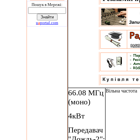
Пошук в Мережi:
u
a
portal.com
66.08 МГц
Вільна частота
(моно)
4кВт
Передавач
"Дождь-2";