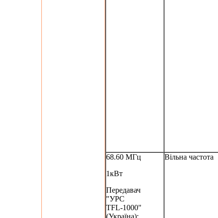
68.60 МГц
Вільна частота
1кВт
Передавач
"УРС
TFL-1000"
(Україна);