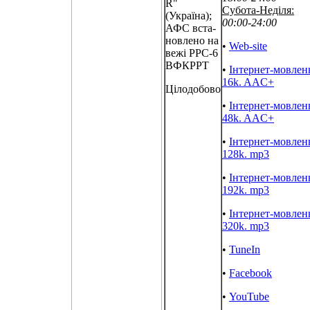
R"
Субота-Неділя:
(Україна);
00:00-24:00
АФС вста-
новлено на
•
Web-site
вежі РРС-6
ВФКРРТ
•
Інтернет-мовлен
16k. AAC+
Цілодобово
•
Інтернет-мовлен
48k. AAC+
•
Інтернет-мовлен
128k. mp3
•
Інтернет-мовлен
192k. mp3
•
Інтернет-мовлен
320k. mp3
•
TuneIn
•
Facebook
•
YouTube