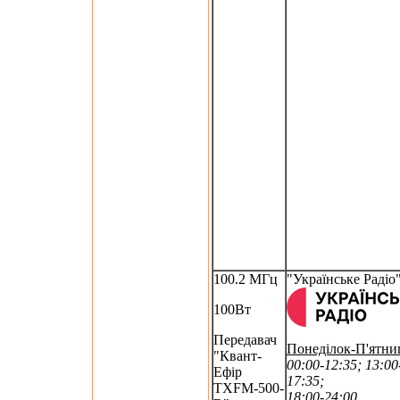
100.2 МГц
"Українське Радіо
100Вт
Передавач
Понеділок-П'ятни
"Квант-
00:00-12:35; 13:00
Ефір
17:35;
TXFM-500-
18:00-24:00