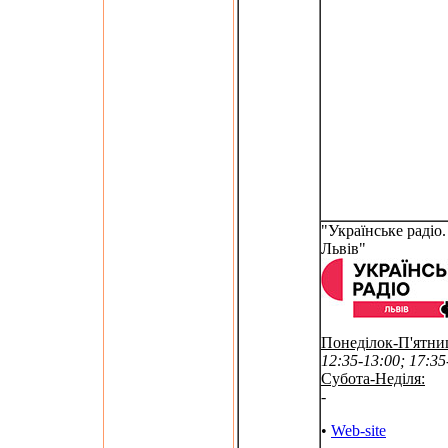
"Українське радіо.
Львів"
Понеділок-П'ятни
12:35-13:00; 17:35
Субота-Неділя:
-
•
Web-site