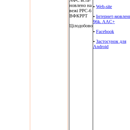
АФС вста-
новлено на
•
Web-site
вежі РРС-6
ВФКРРТ
•
Інтернет-мовлен
96k. AAC+
Цілодобово
•
Facebook
•
Застосунок для
Android