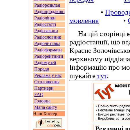
Радіорозклад
•
Провод
Радіопродакшн
Радіолінки
мовлення
•
Радіостатті
Радіозакони
На цій сторінці м
Радіословник
радіостанції, що в
Радіочиталка
Красне Золочівсько
Радіоформати
Радіорейтинґи
верхньому піддіап
Радіомузей
Інформацію про мо
Поради
шукайте
тут
.
Реклама у нас
Оголошення
Партнери
FAQ
Головна
Мапа сайту
Наш Хостер