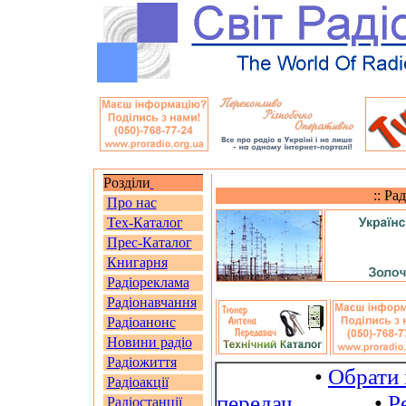
Розділи
:: Ра
Про нас
Тех-Каталог
Прес-Каталог
Книгарня
Радіореклама
Радіонавчання
Радіоанонс
Новини радіо
Радіожиття
•
Обрати 
Радіоакції
передач
•
Р
Радіостанції