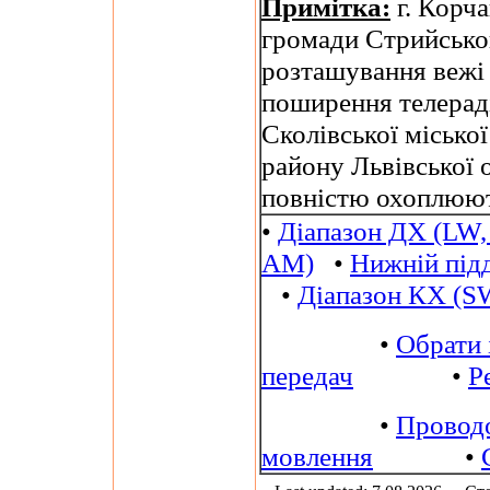
Примітка:
г. Корча
громади Стрийськог
розташування вежі
поширення телераді
Сколівської місько
району Львівської 
повністю охоплюют
•
Діапазон ДХ (LW,
AM)
•
Нижній під
•
Діапазон КХ (S
•
Обрати 
передач
•
Р
•
Провод
мовлення
•