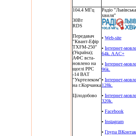
104.4 МГц
Радіо "Львівськ
хвиля"
30Вт
RDS
Передавач
•
Web-site
"Квант-Ефір
TXFM-250"
•
Інтернет-мовл
(Україна);
64k. AAC+
АФС вста-
новлено на
•
Інтернет-мовл
щоглі РРС
96k.
-14 ВАТ
"Укртелеком"
•
Інтернет-мовл
на г.Корчанка
128k.
Цілодобово
•
Інтернет-мовл
320k.
•
Facebook
•
Instagram
•
Група ВКонтак