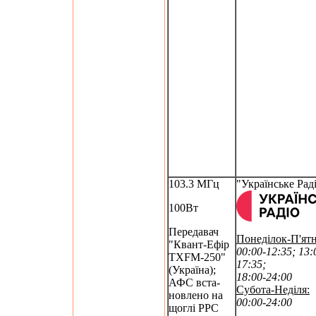
103.3 МГц
"Українське Рад
100Вт
Передавач
Понеділок-П'ят
"Квант-Ефір
00:00-12:35; 13:
TXFM-250"
17:35;
(Україна);
18:00-24:00
АФС вста-
Субота-Неділя:
новлено на
00:00-24:00
щоглі РРС