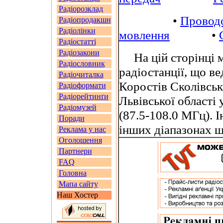
Радіорозклад
•
Провод
Радіопродакшн
Радіолінки
мовлення
•
Радіостатті
Радіозакони
На цій сторінці м
Радіословник
радіостанції, що ве
Радіочиталка
Коростів Сколівськ
Радіоформати
Радіорейтинґи
Львівської області
Радіомузей
(87.5-108.0 МГц). 
Поради
інших діапазонах 
Реклама у нас
Оголошення
Партнери
FAQ
Головна
Мапа сайту
Наш Хостер