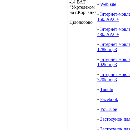
-14 ВАТ
•
Web-site
"Укртелеком"
на г.Корчанка
•
Інтернет-мовл
16k. AAC+
Цілодобово
•
Інтернет-мовл
48k. AAC+
•
Інтернет-мовл
128k. mp3
•
Інтернет-мовл
192k. mp3
•
Інтернет-мовл
320k. mp3
•
TuneIn
•
Facebook
•
YouTube
•
Застосунок дл
•
Застосунок дл