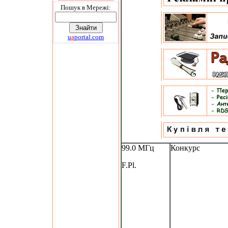
Пошук в Мережi:
u
a
portal.com
99.0 МГц
Конкурс
F.Pl.