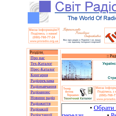
Розділи
:: Ра
Про нас
Тех-Каталог
Прес-Каталог
Книгарня
Радіореклама
Радіонавчання
Радіоанонс
Новини радіо
Радіожиття
•
Обрати 
Радіоакції
передач
•
Р
Радіостанції