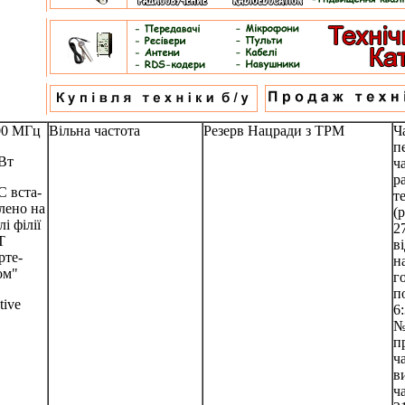
00 МГц
Вільна частота
Резерв Нацради з ТРМ
Ч
п
Вт
ч
р
 вста-
т
лено на
(
і філії
2
Т
в
рте-
н
ом"
г
п
tive
6
№
п
ч
в
ч