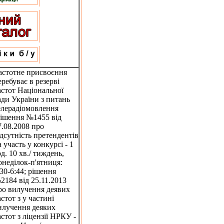
астотне присвоєння
еребуває в резерві
астот Національної
ади України з питань
елерадіомовлення
рішення №1455 від
7.08.2008 про
ідсутність претендентів
а участь у конкурсі - 1
од. 10 хв./ тиждень,
онеділок-п'ятниця:
:30-6:44; рішення
2184 від 25.11.2013
ро вилучення деявих
астот з у частині
илучення деяких
астот з ліцензії НРКУ -