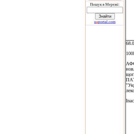
Пошук в Мережi:
u
a
portal.com
68.
100
АФС
нов
щогл
ПА
"Ук
лек
Inac