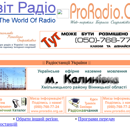
:: Радіостанції України ::
•
Обрати інший реґіон
•
Програми передач
іостанцій