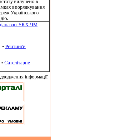
астоту вилучено в
амках впорядкування
ереж Українського
діо.
ддіапазон УКХ ЧМ
•
Рейтинґи
•
Сателітарне
адходження інформації