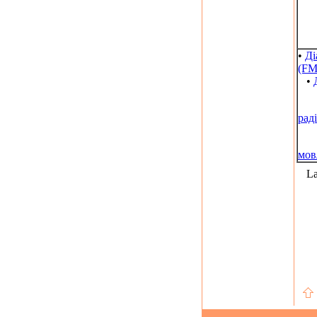
•
Ді
(FM
•
рад
мов
La