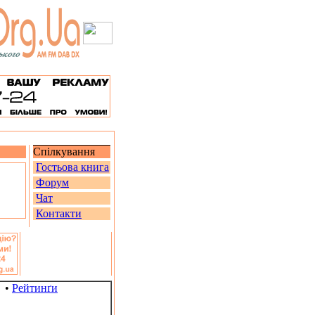
Спілкування
Гостьова книга
Форум
Чат
Контакти
•
Рейтинґи