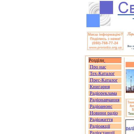
Розділи
Про нас
Тех-Каталог
Прес-Каталог
Книгарня
Радіореклама
Радіонавчання
Радіоанонс
Новини радіо
Радіожиття
Радіоакції
рад
Радіостанції