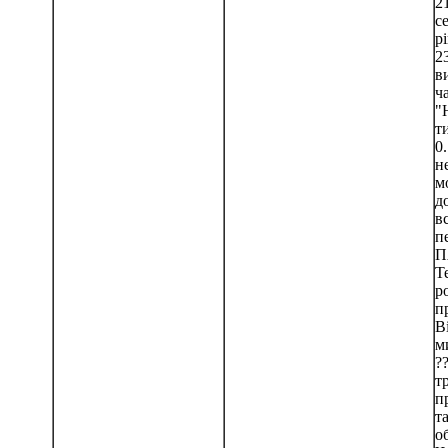
21
с
р
2
в
ч
"
т
0
н
м
д
в
п
П
Т
р
п
В
м
??
т
п
т
о