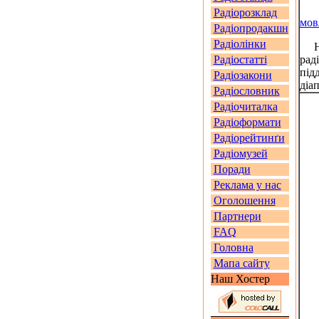
Радіорозклад
мов
Радіопродакшн
Радіолінки
На 
Радіостатті
рад
під
Радіозакони
діа
Радіословник
Радіочиталка
Радіоформати
Радіорейтинґи
Радіомузей
Поради
Реклама у нас
Оголошення
Партнери
FAQ
Головна
Мапа сайту
Наш Хостер