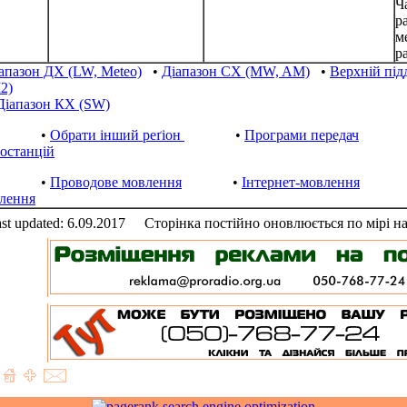
Ч
р
м
ра
апазон ДХ (LW, Meteo)
•
Діапазон СХ (MW, AM)
•
Верхній пі
2)
Діапазон КХ (SW)
•
Обрати інший реґіон
•
Програми передач
іостанцій
•
Проводове мовлення
•
Інтернет-мовлення
лення
st updated: 6.09.2017
Сторінка постійно оновлюється по мірі н