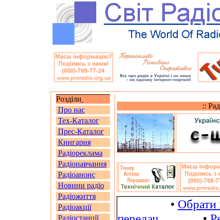
Розділи
:: Ра
Про нас
Тех-Каталог
Прес-Каталог
Книгарня
Радіореклама
Радіонавчання
Радіоанонс
Новини радіо
Радіожиття
•
Обрати 
Радіоакції
передач
•
Р
Радіостанції