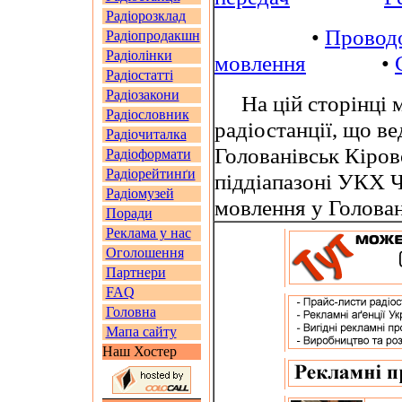
Радіорозклад
•
Провод
Радіопродакшн
Радіолінки
мовлення
•
Радіостатті
Радіозакони
На цій сторінці м
Радіословник
радіостанції, що в
Радіочиталка
Голованівськ Кіров
Радіоформати
Радіорейтинґи
піддіапазоні УКХ 
Радіомузей
мовлення у Голован
Поради
Реклама у нас
Оголошення
Партнери
FAQ
Головна
Мапа сайту
Наш Хостер