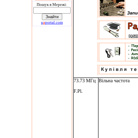
Пошук в Мережi:
u
a
portal.com
73.73 МГц
Вільна частота
F.Pl.