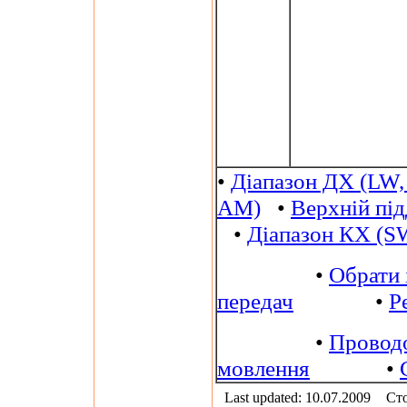
•
Діапазон ДХ (LW,
AM)
•
Верхній пі
•
Діапазон КХ (S
•
Обрати 
передач
•
Р
•
Провод
мовлення
•
Last updated: 10.07.2009
Сто