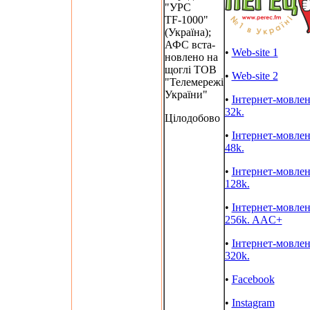
"УРС
TF-1000"
(Україна);
АФС вста-
•
Web-site 1
новлено на
щоглі ТОВ
•
Web-site 2
"Телемережі
України"
•
Інтернет-мовле
32k.
Цілодобово
•
Інтернет-мовле
48k.
•
Інтернет-мовле
128k.
•
Інтернет-мовле
256k. AAC+
•
Інтернет-мовле
320k.
•
Facebook
•
Instagram