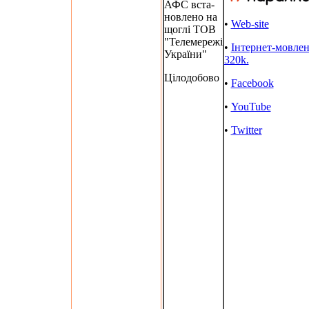
АФС вста-
новлено на
•
Web-site
щоглі ТОВ
"Телемережі
•
Інтернет-мовле
України"
320k.
Цілодобово
•
Facebook
•
YouTube
•
Twitter