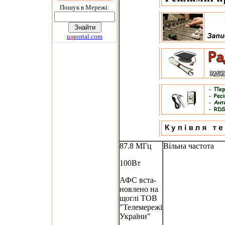
Пошук в Мережi:
u
a
portal.com
87.8 МГц
Вільна частота
100Вт
АФС вста-
новлено на
щоглі ТОВ
"Телемережі
України"