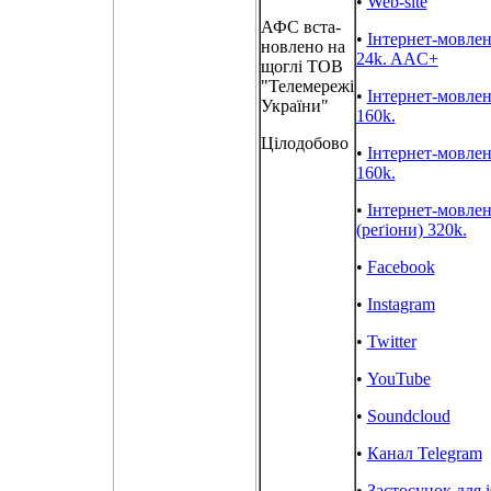
•
Web-site
АФС вста-
•
Інтернет-мовле
новлено на
24k. AAC+
щоглі ТОВ
"Телемережі
•
Інтернет-мовле
України"
160k.
Цілодобово
•
Інтернет-мовле
160k.
•
Інтернет-мовле
(реґіони) 320k.
•
Facebook
•
Instagram
•
Twitter
•
YouTube
•
Soundcloud
•
Канал Telegram
•
Застосунок для 