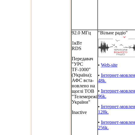
92.0 МГц
"Вільне радіо"
1кВт
RDS
Передавач
"УРС
•
Web-site
TF-1000"
(Україна);
•
Інтернет-мовле
АФС вста-
48k.
новлено на
•
Інтернет-мовле
щоглі ТОВ
96k.
"Телемережі
України"
•
Інтернет-мовле
128k.
Inactive
•
Інтернет-мовле
256k.