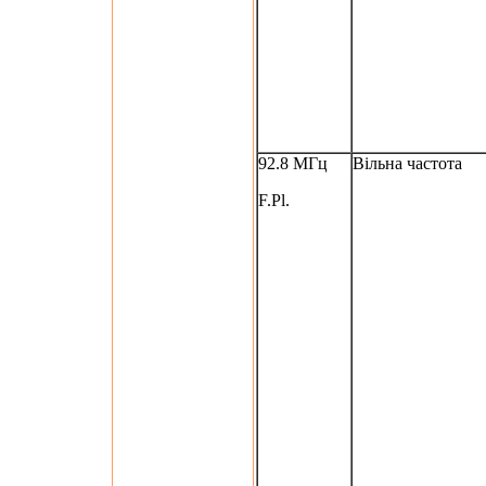
92.8 МГц
Вільна частота
F.Pl.