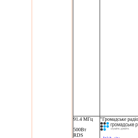
91.4 МГц
"Громадське раді
500Вт
RDS