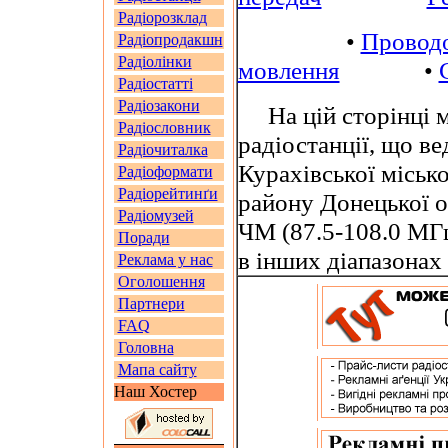
Радіорозклад
•
Проводо
Радіопродакшн
Радіолінки
мовлення
•
Радіостатті
Радіозакони
На цій сторінці м
Радіословник
радіостанції, що в
Радіочиталка
Курахівської міськ
Радіоформати
Радіорейтинґи
району Донецької о
Радіомузей
ЧМ (87.5-108.0 МГц
Поради
в інших діапазона
Реклама у нас
Оголошення
Партнери
FAQ
Головна
Мапа сайту
Наш Хостер