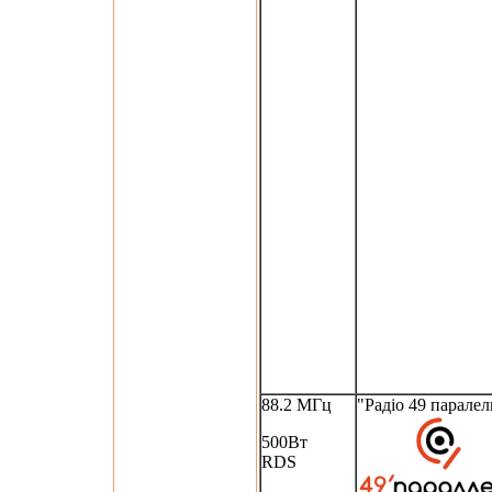
88.2 МГц
"Радіо 49 паралел
500Вт
RDS