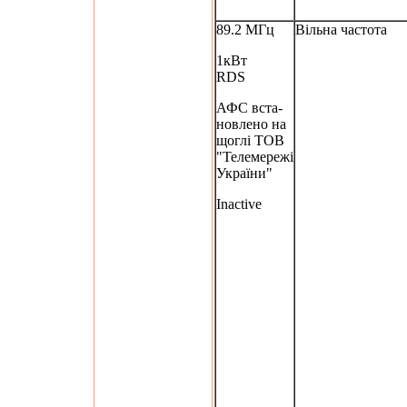
89.2 МГц
Вільна частота
1кВт
RDS
АФС вста-
новлено на
щоглі ТОВ
"Телемережі
України"
Inactive