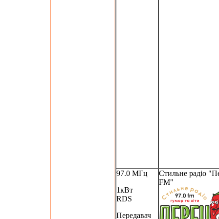
97.0 МГц
Стильне радіо "П
FM"
1кВт
RDS
Передавач