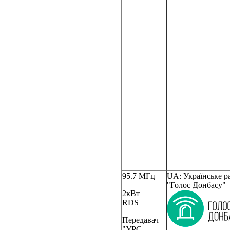
95.7 МГц
UA: Українське ра
"Голос Донбасу"
2кВт
RDS
Передавач
"УРС