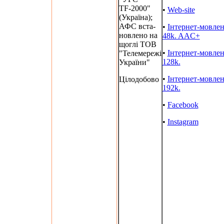
TF-2000"
•
Web-site
(Україна);
АФС вста-
•
Інтернет-мовле
новлено на
48k. AAC+
щоглі ТОВ
•
Інтернет-мовле
"Телемережі
128k.
України"
•
Інтернет-мовле
Цілодобово
192k.
•
Facebook
•
Instagram