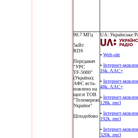
90.7 МГц
UA: Українське Р
5кВт
RDS
•
Web-site
Передавач
•
Інтернет-мовле
"УРС
16k. AAC+
TF-5000"
(Україна);
•
Інтернет-мовле
АФС вста-
48k. AAC+
новлено на
щоглі ТОВ
•
Інтернет-мовле
"Телемережі
128k. mp3
України"
•
Інтернет-мовле
Цілодобово
192k. mp3
•
Інтернет-мовле
320k. mp3