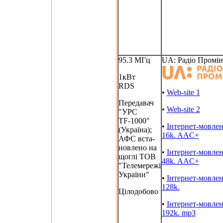
95.3 МГц
UA: Радіо Промін
1кВт
RDS
•
Web-site 1
Передавач
•
Web-site 2
"УРС
TF-1000"
•
Інтернет-мовле
(Україна);
16k. AAC+
АФС вста-
новлено на
•
Інтернет-мовле
щоглі ТОВ
48k. AAC+
"Телемережі
України"
•
Інтернет-мовле
128k.
Цілодобово
•
Інтернет-мовле
192k. mp3