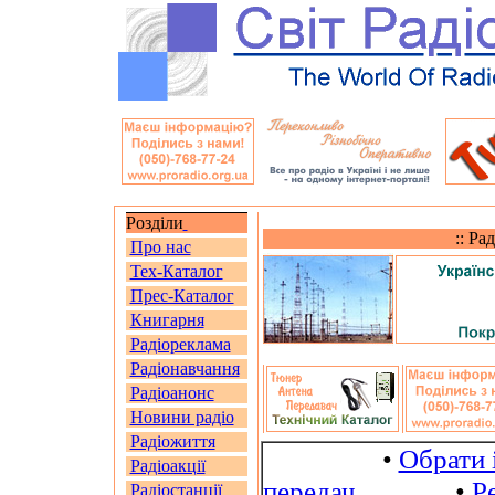
Розділи
:: Ра
Про нас
Тех-Каталог
Прес-Каталог
Книгарня
Радіореклама
Радіонавчання
Радіоанонс
Новини радіо
Радіожиття
•
Обрати 
Радіоакції
передач
•
Р
Радіостанції