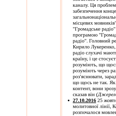
каналу. Ця проблем
забезпечення конце
загальнонаціональ
місцевих мовників"
"Громадське радіо"
програмою "Громад
радіо". Головний р
Кирило Лукеренко, 
радіо слухачі мают
країну, і це стосує
розуміють, що щось
розуміють через ра
роз'яснювати, зарад
що щось не так. Як
контент, вони зроз
сказав він
(Джерел
27.10.2016
25 жовтн
молитовної лінії,
розпочалося мовлен