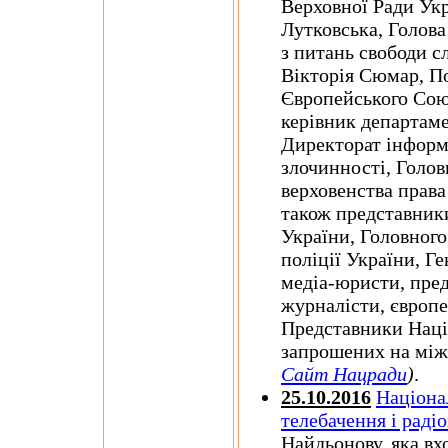
Верховної Ради Укр
Лутковська, Голова
з питань свободи с
Вікторія Сюмар, П
Європейського Союз
керівник департаме
Директорат інформа
злочинності, Голов
верховенства права
також представник
України, Головного
поліції України, Г
медіа-юристи, пред
журналісти, європе
Представники Наці
запрошених на мі
Сайт Нацради
)
.
25.10.2016
Націона
телебачення і раді
Найдьонову, яка вх