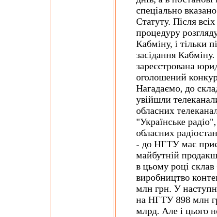
спеціально вказано
Статуту. Після всі
процедуру розгляду
Кабміну, і тільки п
засідання Кабміну.
зареєстрована юри
оголошений конкур
Нагадаємо, до скл
увійшли телеканали
обласних телеканал
"Українське радіо"
обласних радіостанц
- до НГТУ має приє
майбутній продакш
в цьому році склав 
виробництво контен
млн грн. У наступ
на НГТУ 898 млн гр
млрд. Але і цього 