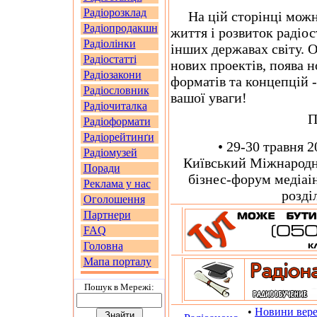
Радіорозклад
На цій сторінці можна
Радіопродакшн
життя і розвиток радіо
Радіолінки
інших державах світу. О
Радіостатті
нових проектів, поява н
Радіозакони
форматів та концепцій -
Радіословник
вашої уваги!
Радіочиталка
П
Радіоформати
Радіорейтинґи
• 29-30 травня 20
Радіомузей
Київський Міжнародн
Поради
бізнес-форум медіаін
Реклама у нас
розді
Оголошення
Партнери
FAQ
Головна
Мапа порталу
Пошук в Мережi:
•
Новини вере