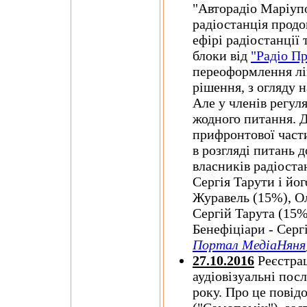
"Авторадіо Маріуп
радіостанція продо
ефірі радіостанції
блоки від
"Радіо Пр
переоформлення ліц
рішення, з огляду 
Але у членів регул
жодного питання. Д
прифронтової част
в розгляді питань 
власників радіостан
Сергія Тарути і йо
Журавель (15%), О
Сергій Тарута (15%
Бенефіціари - Серг
Портал МедіаНяня
27.10.2016
Реєстрац
аудіовізуальні пос
року. Про це повід