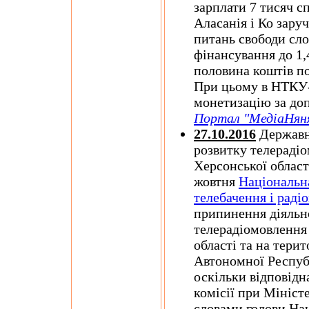
зарплати 7 тисяч сп
Аласанія і Ко зару
питань свободи сло
фінансування до 1,
половина коштів по
При цьому в НТКУ
монетизацію за д
Портал "МедіаНян
27.10.2016
Державні
розвитку телераді
Херсонської област
жовтня
Національна
телебачення і раді
припинення діяльно
телерадіомовлення
області та на тери
Автономної Респуб
оскільки відповідн
комісії при Мініст
словами голови На