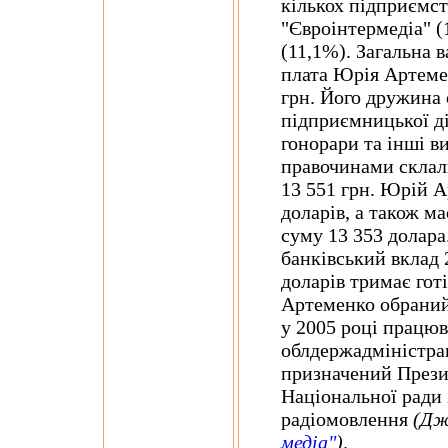
кількох підприємс
"Євроінтермедіа" (
(11,1%). Загальна в
плата Юрія Артемен
грн. Його дружина 
підприємницької дія
гонорари та інші в
правочинами склали
13 551 грн. Юрій А
доларів, а також ма
суму 13 353 долар
банківський вклад 
доларів тримає гот
Артеменко обраний
у 2005 році працюв
облдержадміністрац
призначений Прези
Національної ради 
радіомовлення
(Дж
медіа"
)
.