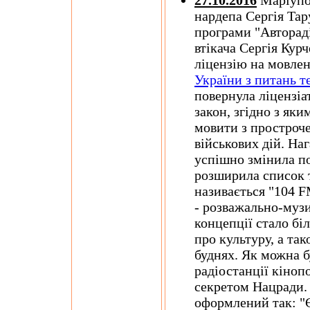
27.10.2016
Маріупол
нардепа Сергія Тар
програми "Авторад
втікача Сергія Кур
ліцензію на мовлен
України з питань т
повернула ліцензіа
закон, згідно з як
мовити з простроч
військових дій. Наг
успішно змінила п
розширила список т
називається "104 F
- розважально-музи
концепції стало бі
про культуру, а так
буднях. Як можна б
радіостанції кіноп
секретом Нацради.
оформлений так: "Є