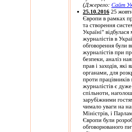
(Джерело:
Сайт Ук
25.10.2016
25 жовтн
Європи в рамках п
та створення систе
Україні" відбулася
журналістів в Укра
обговорення були 
журналістів при пр
безпеки, аналіз на
прав і заходів, як
органами, для роз
проти працівників 
журналістів є дуже
спільноти, наголош
зарубіжними гостя
чимало уваги на на
Міністрів, і Парл
Європи були розроб
обговорюваного пи