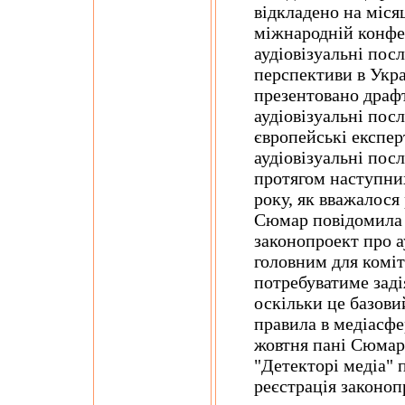
відкладено на місяц
міжнародній конфе
аудіовізуальні пос
перспективи в Укра
презентовано драф
аудіовізуальні пос
європейські експер
аудіовізуальні пос
протягом наступних
року, як вважалося
Сюмар повідомила 
законопроект про а
головним для коміт
потребуватиме заді
оскільки це базови
правила в медіасфе
жовтня пані Сюмар 
"Детекторі медіа" 
реєстрація законоп