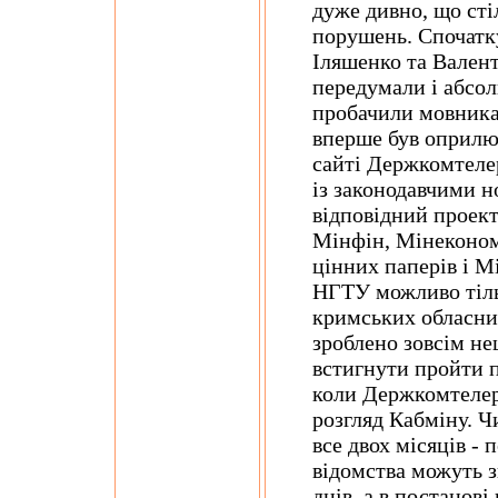
дуже дивно, що ст
порушень. Спочатк
Іляшенко та Валент
передумали і абсо
пробачили мовник
вперше був оприлю
сайті Держкомтелер
із законодавчими 
відповідний проект 
Мінфін, Мінеконом
цінних паперів і М
НГТУ можливо тільк
кримських обласни
зроблено зовсім н
встигнути пройти п
коли Держкомтелер
розгляд Кабміну. Ч
все двох місяців - 
відомства можуть з
днів, а в постанов