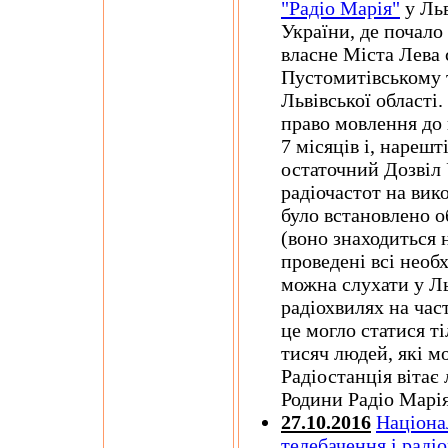
"Радіо Марія"
у Льв
України, де почало
власне Міста Лева 
Пустомитівському 
Львівської області.
право мовлення до 
7 місяців і, нарешт
остаточний Дозвіл
радіочастот на вик
було встановлено о
(воно знаходиться 
проведені всі необ
можна слухати у Ль
радіохвилях на час
це могло статися ті
тисяч людей, які м
Радіостанція вітає 
Родини Радіо Марі
27.10.2016
Націона
телебачення і раді