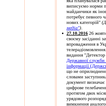
яка планувалася ра
виписуємо норми пр
майданчики як інов
потребує певного ч
нових категорій"
(
медіа"
)
.
27.10.2016
26 жовтн
своєму засіданні з
впровадження в Ук
телерадіомовлення.
видання "Детектор 
Державної служби с
інформації (Держсп
що не оприлюднено
словами заступник
документ визначає 
цифрове телебаченн
протягом двох міс
урядового розпоря
вимкнення аналого