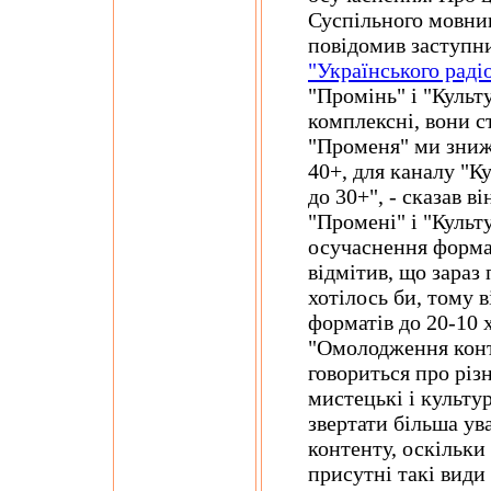
Суспільного мовник
повідомив заступн
"Українського раді
"Промінь" і "Культ
комплексні, вони с
"Променя" ми зниж
40+, для каналу "К
до 30+", - сказав ві
"Промені" і "Культ
осучаснення формат
відмітив, що зараз 
хотілось би, тому 
форматів до 20-10 
"Омолодження конт
говориться про різн
мистецькі і культур
звертати більша ув
контенту, оскільки 
присутні такі види 