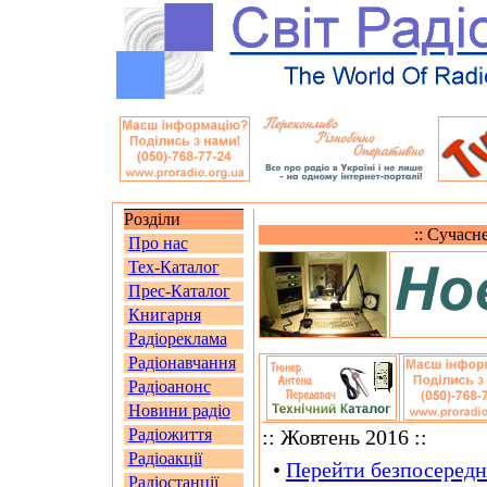
Розділи
:: Сучасн
Про нас
Тех-Каталог
Прес-Каталог
Книгарня
Радіореклама
Радіонавчання
Радіоанонс
Новини радіо
Радіожиття
:: Жовтень 2016 ::
Радіоакції
•
Перейти безпосередн
Радіостанції