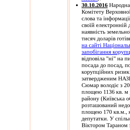
30.10.2016
Народна 
Комітету Верховної
слова та інформаці
своїй електронній 
наявність земельної
тисяч доларів готів
на сайті Національ
запобігання корупц
відповіла "ні" на п
посада до посад, п
корупційних ризикі
затвердженим НАЗК.
Сюмар володіє з 2
площею 1136 кв. м 
району (Київська об
розташований недо
площею 170 кв.м., 
депутатки. У спільн
Віктором Тараном 