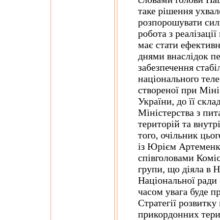
таке рішення ухвал
розпорошувати сили
робота з реалізації
має стати ефективн
днями внаслідок пе
забезпечення стаб
національного теле
створеної при Міні
України, до її скл
Міністерства з пи
територій та внутр
того, очільник цьо
із Юрієм Артеменк
співголовами Коміс
групи, що діяла в Н
Національної ради
часом увага буде п
Стратегії розвитку
прикордонних терит