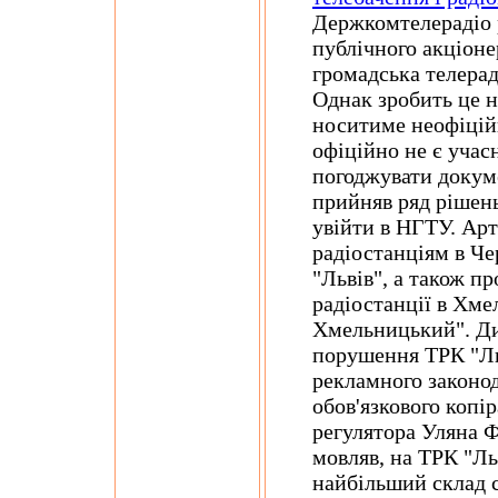
Держкомтелерадіо 
публічного акціоне
громадська телера
Однак зробить це н
носитиме неофіцій
офіційно не є учас
погоджувати докуме
прийняв ряд рішен
увійти в НГТУ. Ар
радіостанціям в Че
"Львів", а також п
радіостанції в Хм
Хмельницький". Д
порушення ТРК "Ль
рекламного законод
обов'язкового копір
регулятора Уляна 
мовляв, на ТРК "Ль
найбільший склад с