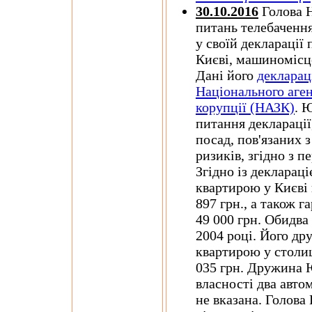
30.10.2016
Голова Н
питань телебаченн
у своїй декларації
Києві, машиномісце
Дані його
декларац
Національного аген
корупції (НАЗК)
. 
питання декларації
посад, пов'язаних 
ризиків, згідно з 
Згідно із декларац
квартирою у Києві 
897 грн., а також 
49 000 грн. Обидва
2004 році. Його д
квартирою у столиц
035 грн. Дружина 
власності два автом
не вказана. Голова