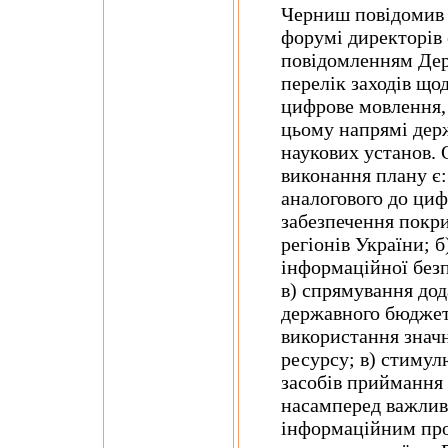
Черниш повідомив
форумі директорів 
повідомленням Дер
перелік заходів що
цифрове мовлення, 
цьому напрямі держ
наукових установ.
виконання плану є:
аналогового до циф
забезпечення покр
регіонів України; 
інформаційної без
в) спрямування до
державного бюджет
використання значн
ресурсу; в) стимул
засобів приймання
насамперед важлив
інформаційним пр