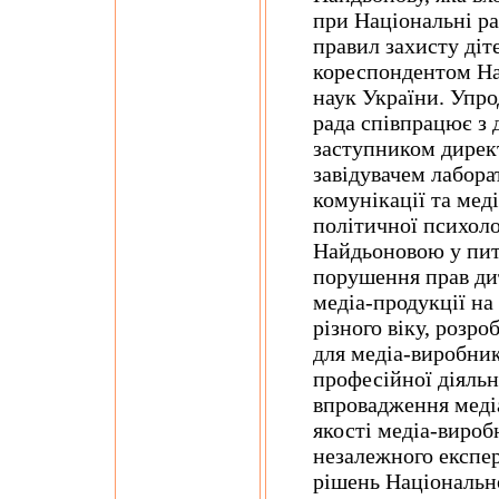
при Національні ра
правил захисту діт
кореспондентом На
наук України. Упро
рада співпрацює з 
заступником директ
завідувачем лабора
комунікації та меді
політичної психо
Найдьоновою у пит
порушення прав дит
медіа-продукції на
різного віку, розр
для медіа-виробник
професійної діяльн
впровадження меді
якості медіа-вироб
незалежного експер
рішень Національно