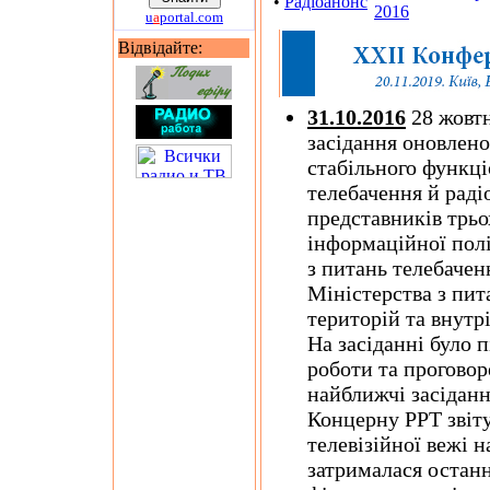
•
Радіоанонс
2016
u
a
portal.com
Відвідайте:
31.10.2016
28 жовтн
засідання оновлено
стабільного функц
телебачення й раді
представників трьо
інформаційної пол
з питань телебачен
Міністерства з пи
територій та внутр
На засіданні було 
роботи та проговор
найближчі засіданн
Концерну РРТ звіту
телевізійної вежі н
затрималася останн