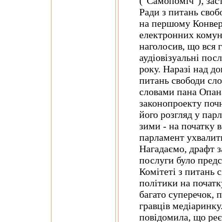
("Самопоміч"), зас
Ради з питань сво
на першому Конвер
електронних комуні
наголосив, що вся 
аудіовізуальні пос
року. Наразі над д
питань свободи сло
словами пана Опан
законопроекту почн
його розгляд у пар
зими - на початку 
парламент ухвалить
Нагадаємо, драфт з
послуги було предс
Комітеті з питань 
політики на початк
багато суперечок, 
гравців медіаринку
повідомила, що ре