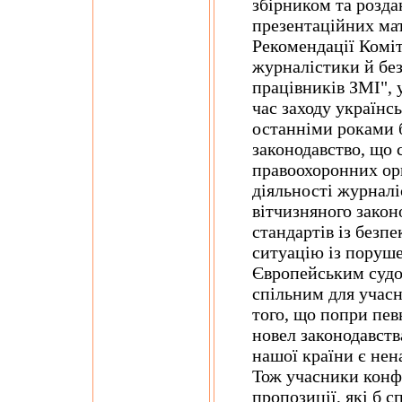
збірником та розда
презентаційних мат
Рекомендації Комі
журналістики й без
працівників ЗМІ", у
час заходу українс
останніми роками 
законодавство, що
правоохоронних ор
діяльності журналі
вітчизняного закон
стандартів із безпе
ситуацію із поруш
Європейським судо
спільним для учасн
того, що попри пев
новел законодавст
нашої країни є нен
Тож учасники конф
пропозиції, які б