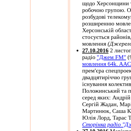
щодо Херсонщини т
робочою групою. О
розбудові телекому
розширенню мовлен
Херсонській област
стосується районів
мовлення
(Джерел
27.10.2016
2 листоп
радіо
"Джем FM"
(
мовлення 64k. AA
прем'єра спецпроек
двадцятиріччю гру
існування колекти
Положинський та п
серед яких: Андрі
Сергій Жадан, Марі
Мартинюк, Саша Ко
Юлія Лорд, Тарас 
Сторінка радіо "Д