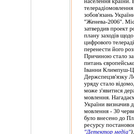
населення країни.
телерадіомовлення
зобов'язань Україн
"Женева-2006". Міс
затвердив проект 
плану заходів щодо
цифрового телерад
перенести його роз
Причиною стало зап
питань європейсько
Іванни Климпуш-Ци
Держспецзв'язку Ле
уряду стало відомо
може з'явитися де
мовлення. Нагадаєм
України визначив 
мовлення - 30 черв
було внесено до Пл
ресурсу постанов
"Детектор медіа"
)