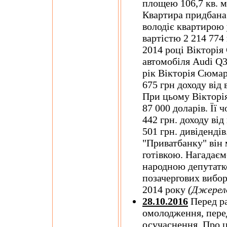
площею 106,7 кв. м
Квартира придбана 
володіє квартирою 
вартістю 2 214 774 
2014 році Вікторі
автомобіля Audi Q3
рік Вікторія Сюмар
675 грн доходу від
При цьому Вікторі
87 000 доларів. Її
442 грн. доходу від
501 грн. дивіденді
"Приватбанку" він м
готівкою. Нагадаєм
народною депутатк
позачергових вибор
2014 року
(Джерел
28.10.2016
Перед р
омолодження, пер
осучаснення. Про ц