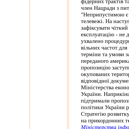
фідерних трактів т
член Нацради з пит
"Неприпустимою є б
телевежі. На насту
зафіксувати чіткий
експлуатацію - не 
ухвалено процедур
вільних частот для 
терміни та умови 
переданого америк
пропозицію заступ
окупованих територ
відповідної докуме
Міністерства еконо
України. Наприкінц
підтримали пропоз
політики України 
Стратегію розвитку
на прикордонних т
Міністерства інфо