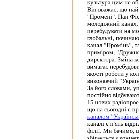
культура цим не об
Він вважає, що най
"Промені". Пан Фіс
молодіжний канал, 
перебудувати на мо
глобальні, починаю
канал "Промінь", та
приміром, "Дружнє 
директора. Зміна к
вимагає перебудови
якості роботи у ко
виконавчий "Україн
За його словами, у
постійно відбувают
15 нових радіопрое
що на сьогодні є п
каналом "Українськ
каналі є п'ять відр
філії. Ми бачимо, щ
збігається з конц