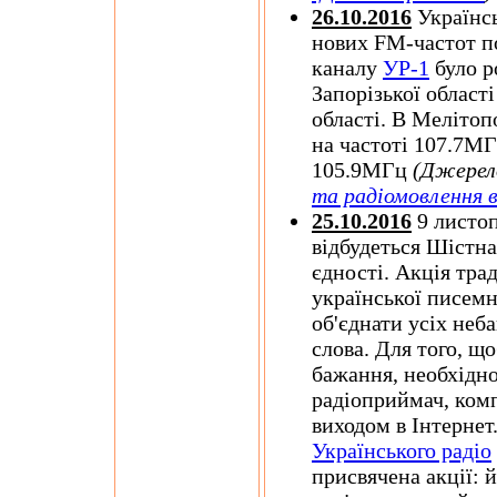
26.10.2016
Українсь
нових FM-частот по
каналу
УР-1
було р
Запорізької област
області. В Меліто
на частоті 107.7МГ
105.9МГц
(Джерел
та радіомовлення в
25.10.2016
9 листо
відбудеться Шістн
єдності. Акція тра
української писемн
об'єднати усіх неб
слова. Для того, щ
бажання, необхідно
радіоприймач, комп
виходом в Інтернет
Українського радіо
присвячена акції: 