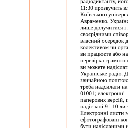
радіодиктанту, йог
11:30 прозвучить в
Київського універс
Авраменко. Українс
лише долучитися і 
своєрідними співор
власний осередок д
колективом чи орга
ви працюєте або нав
перевірка грамотно
ви можете надіслат
Українське радіо. 
звичайною поштою 
треба надсилати на 
01001; електронні 
паперових версій, 
надіслані 9 і 10 л
Електронні листи м
сфотографовані коп
бути надісланими н