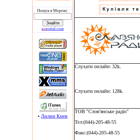
Пошук в Мережi:
u
a
portal.com
Слухати онлайн: 32k.
Слухати онлайн: 128k.
ТОВ "Слов'янське радіо"
•
Лилин Киев
Тел:(044)-205-48-55
Факс:(044)-205-48-55