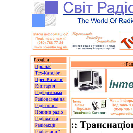
Розділи
:: Ра
Про нас
Тех-Каталог
Прес-Каталог
Книгарня
Радіореклама
Радіонавчання
Радіоанонс
Новини радіо
Радіожиття
:: Транснаці
Радіоакції
Радіостанції