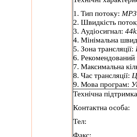
1. Тип потоку:
MP3-
2. Швидкість пото
3. Аудіосигнал:
44k
4. Мінімальна швид
5. Зона трансляції:
6. Рекомендований
7. Максимальна кіль
8. Час трансляції:
Ц
9. Мова програм:
У
Технічна підтримк
Контактна особа:
Тел:
Факс: