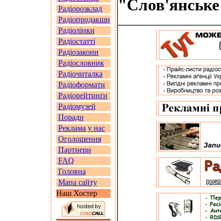
"Слов'янське 
Радіорозклад
Радіопродакшн
Радіолінки
Радіостатті
Радіозакони
Радіословник
Радіочиталка
Радіоформати
Радіорейтинґи
Радіомузей
Поради
Реклама у нас
Оголошення
Партнери
FAQ
Головна
Мапа сайту
Наш Хостер