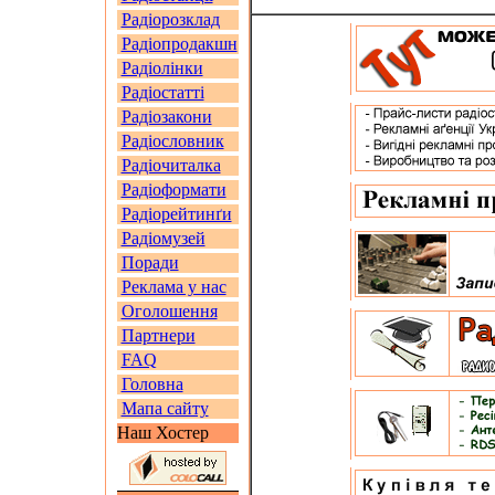
Радіорозклад
Радіопродакшн
Радіолінки
Радіостатті
Радіозакони
Радіословник
Радіочиталка
Радіоформати
Радіорейтинґи
Радіомузей
Поради
Реклама у нас
Оголошення
Партнери
FAQ
Головна
Мапа сайту
Наш Хостер