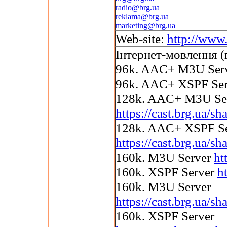
radio@brg.ua
reklama@brg.ua
marketing@brg.ua
Web-site:
http://www.
Інтернет-мовлення (
96k. AAC+ M3U Ser
96k. AAC+ XSPF Se
128k. AAC+ M3U Se
https://cast.brg.ua/
128k. AAC+ XSPF Se
https://cast.brg.ua/
160k. M3U Server
ht
160k. XSPF Server
h
160k. M3U Server
https://cast.brg.ua
160k. XSPF Server