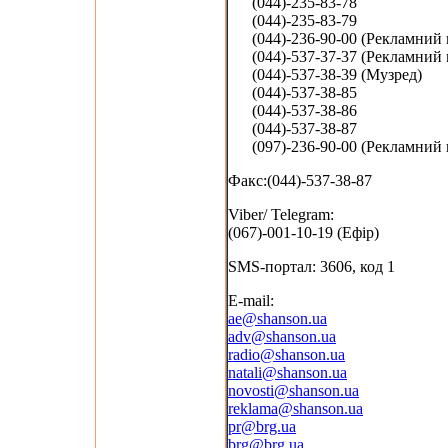
(044)-235-83-78
(044)-235-83-79
(044)-236-90-00 (Рекламний в
(044)-537-37-37 (Рекламний в
(044)-537-38-39 (Музред)
(044)-537-38-85
(044)-537-38-86
(044)-537-38-87
(097)-236-90-00 (Рекламний в
Факс:(044)-537-38-87
Viber/ Telegram:
(067)-001-10-19 (Ефір)
SMS-портал: 3606, код 1
E-mail:
ae@shanson.ua
adv@shanson.ua
radio@shanson.ua
natali@shanson.ua
novosti@shanson.ua
reklama@shanson.ua
pr@brg.ua
brg@brg.ua