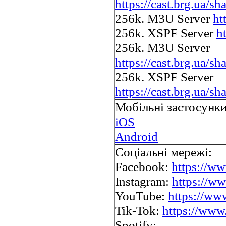
https://cast.brg.ua
256k. M3U Server
ht
256k. XSPF Server
h
256k. M3U Server
https://cast.brg.ua
256k. XSPF Server
https://cast.brg.ua/
Мобільні застосунки
iOS
Android
Соціальні мережі:
Facebook:
https://w
Instagram:
https://w
YouTube:
https://ww
Tik-Tok:
https://www
Spotify: