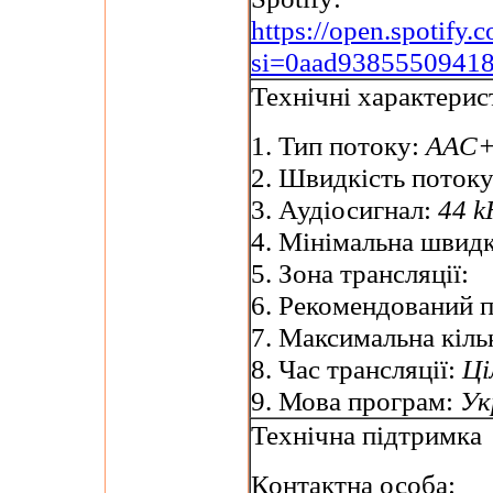
https://open.spotif
si=0aad9385550941
Технічні характерис
1. Тип потоку:
AAC+
2. Швидкість поток
3. Аудіосигнал:
44 k
4. Мінімальна швидк
5. Зона трансляції:
6. Рекомендований 
7. Максимальна кільк
8. Час трансляції:
Ці
9. Мова програм:
Ук
Технічна підтримка
Контактна особа: