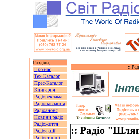
Розділи
:: Ра
Про нас
Тех-Каталог
Прес-Каталог
Книгарня
Радіореклама
Радіонавчання
Радіоанонс
Новини радіо
Радіожиття
:: Радіо "Шля
Радіоакції
Радіостанції