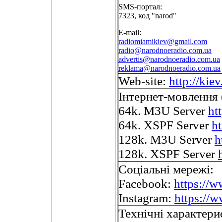
SMS-портал:
7323, код "narod"
E-mail:
radiomiamikiev@gmail.com
radio@narodnoeradio.com.ua
advertis@narodnoeradio.com.ua
reklama@narodnoeradio.com.ua
Web-site:
http://kie
Інтернет-мовлення 
64k. M3U Server
ht
64k. XSPF Server
h
128k. M3U Server
h
128k. XSPF Server
Соціальні мережі:
Facebook:
https://
Instagram:
https://
Технічні характери