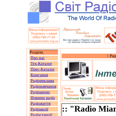
Розділи
:: Ра
Про нас
Тех-Каталог
Прес-Каталог
Книгарня
Радіореклама
Радіонавчання
Радіоанонс
Новини радіо
Радіожиття
:: "Radio Mia
Радіоакції
Радіостанції