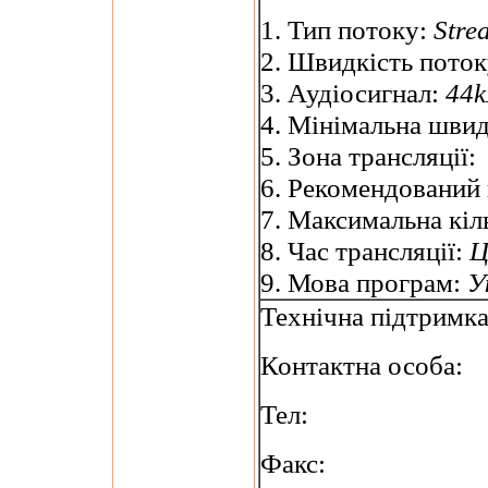
1. Тип потоку:
Stre
2. Швидкість пото
3. Аудіосигнал:
44k
4. Мінімальна швид
5. Зона трансляції:
6. Рекомендований
7. Максимальна кіль
8. Час трансляції:
Ц
9. Мова програм:
У
Технічна підтримк
Контактна особа:
Тел:
Факс: