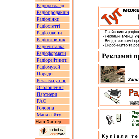
Радіорозклад
Радіопродакшн
Радіолінки
Радіостатті
Радіозакони
Радіословник
Радіочиталка
Радіоформати
Радіорейтинґи
Радіомузей
Поради
Реклама у нас
Оголошення
Партнери
FAQ
Головна
Мапа сайту
Наш Хостер