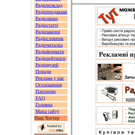
Радіорозклад
Радіопродакшн
Радіолінки
Радіостатті
Радіозакони
Радіословник
Радіочиталка
Радіоформати
Радіорейтинґи
Радіомузей
Поради
Реклама у нас
Оголошення
Партнери
FAQ
Головна
Мапа сайту
Наш Хостер