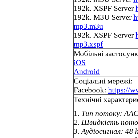
192k. XSPF Server
192k. M3U Server
h
mp3.m3u
192k. XSPF Server
mp3.xspf
Мобільні застосунк
iOS
Android
Соціальні мережі:
Facebook:
https://w
Технічні характери
1.
Тип потоку:
AAC
2. Швидкість пот
3. Аудіосигнал:
48 