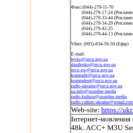
Факс:(044)-279-11-70
(044)-279-17-24 (Рекламни
(044)-279-33-44 (Рекламни
(044)-279-34-29 (Рекламни
(044)-279-42-25
(044)-279-44-13 (Рекламни
Viber: (093)-834-59-50 (Ефір)
E-mail:
levko@nrcu.gov.ua
danilenko@nrcu.gov.ua
nrcu-zw@nrcu.gov.ua
kommdir@nrcu.gov.ua
kommdept@nrcu.gov.ua
radio-ukraine@nrcu.gov.ua
ua.info@suspilne.media
radio.kultura@suspilne.media
radio.culture.ukraine@gmail.co
Web-site:
https://uk
Інтернет-мовлення 
48k. ACC+ M3U Se