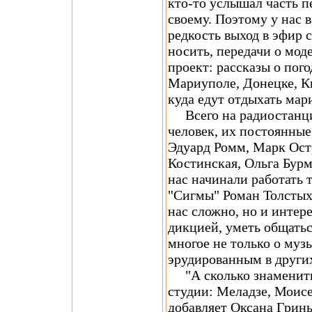
кто-то услышал часть п
своему. Поэтому у нас 
редкость выход в эфир с
носить, передачи о мод
проект: рассказы о пого
Мариуполе, Донецке, Ки
куда едут отдыхать мар
Всего на радиостанци
человек, их постоянные
Эдуард Ромм, Марк Ост
Костинская, Ольга Бурм
нас начинали работать 
"Сигмы" Роман Толстых,
нас сложно, но и интер
дикцией, уметь общатьс
многое не только о музы
эрудированным в других
"А сколько знамениты
студии: Меладзе, Моисе
добавляет Оксана Гринь