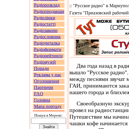
Радіорозклад
:: "Русское радио" в Мариуполе
Радіопродакшн
Газета "Приазовский рабочий"
Радіолінки
Радіостатті
Радіозакони
Радіословник
Радіочиталка
Радіоформати
Радіорейтинґи
Радіомузей
Два года назад в рад
Поради
вышло "Русское радио".
Реклама у нас
между песнями звучат 
Оголошення
ГАИ, принимаются зака
Партнери
нашего города и близле
FAQ
Головна
Своеобразную экскурс
Мапа порталу
провел на радиостанци
Пошук в Мережi:
Путешествие мы начинае
чашки кофе начинается 