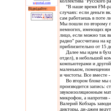
коллектива "Русского ра
u
a
portal.com
"В наше время FM-рад
Відвідайте:
случаях: если деньги в
сам работаешь в поте ли
Мы пошли по второму п
немногих, имеющих ярк
лицо, если можно так в
радио" рассчитана на к
приблизительно от 15 до
Далее мы идем в бухг
отдел), в небольшой ко
компьютерами и другой
маленьком, помещении -
и чистоты. Все вместе 
Во втором блоке мы ср
производится запись: с
звукоизоляционным мат
микрофон, а напротив -
Валерий Кобзарь заводи
дикторы, ди-джеи ведут