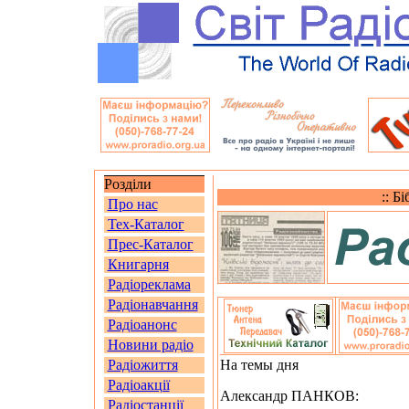
Розділи
:: Б
Про нас
Тех-Каталог
Прес-Каталог
Книгарня
Радіореклама
Радіонавчання
Радіоанонс
Новини радіо
Радіожиття
На темы дня
Радіоакції
Александр ПАНКОВ:
Радіостанції