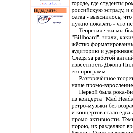
городе, где студенты 
u
a
portal.com
российскую эстраду, и
Відвідайте:
сетка - выяснилось, что
нужно показать - что не
Теоретически мы были
"Billboard", знали, ка
жёстко форматированны
аудиторию и удерживаю
Следя за работой англий
известность Джона Пила
его программ.
Разгорячённое теорет
наше промо-взросление
Первой была рока-били
из концерта "Mad Heads
ретро-музыки без возра
и концертов стало едва
промо-активности. Темы
порою, их разделяют в
бездны. Одно из весен