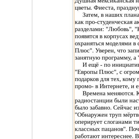
Душная мексиканская но
цветы. Фиеста, праздну
Затем, в наших планах
как про-студенческая а
разделами: "Любовь", "К
появятся в корпусах ве
охраняться моделями в
Плюс". Уверен, что запи
занятную программу, а 
И ещё - по инициативе
"Европы Плюс", с огро
подарков для тех, кому 
промо- в Интернете, и е
Времена меняются. Ко
радиостанции были наст
было забавно. Сейчас и
"Обнаружен труп мёртво
оперирует слоганами ти
классных пацанов". Поч
работают интереснее. В