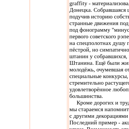
graffity - материализов
Донецка. Собравшаяся 
подучив историю собст
странные движения под
под фонограмму "минус
первого советского рэп
на спецполотнах душу г
пёстрой, но симпатично
штанин у собравшихся,
Штанина. Ещё были жив
молодёжь, очумевшая о
специальные конкурсы, и
стремительно растущег
удовлетворённое любоп
большинства.
Кроме дорогих и труд
мы стараемся напомнить
с другими декорациями 
Последний пример - ак