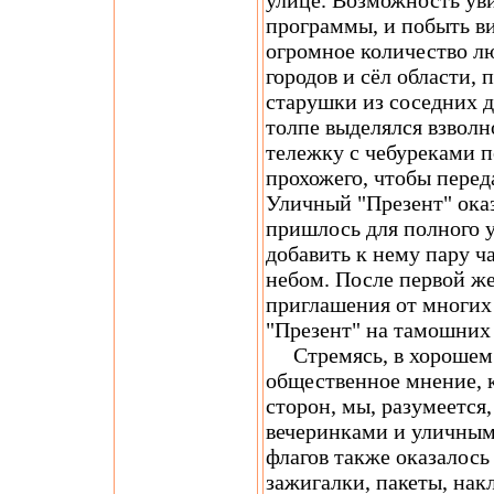
улице. Возможность ув
программы, и побыть в
огромное количество л
городов и сёл области,
старушки из соседних д
толпе выделялся взвол
тележку с чебуреками 
прохожего, чтобы перед
Уличный "Презент" оказ
пришлось для полного 
добавить к нему пару ч
небом. После первой ж
приглашения от многих 
"Презент" на тамошних
Стремясь, в хорошем 
общественное мнение, к
сторон, мы, разумеется
вечеринками и уличным
флагов также оказалось
зажигалки, пакеты, нак