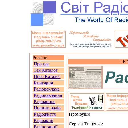
Розділи
:: Б
Про нас
Тех-Каталог
Прес-Каталог
Книгарня
Радіореклама
Радіонавчання
Радіоанонс
Новини радіо
Радіожиття
Промоушн
Радіоакції
Сергей Тищенко:
Радіостанції