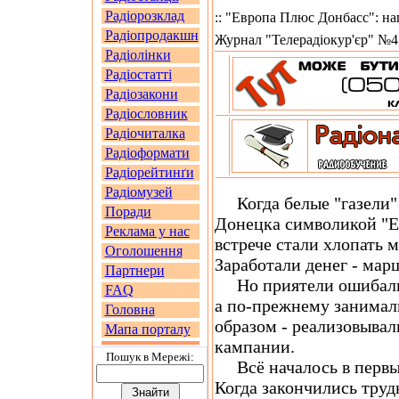
Радіорозклад
:: "Европа Плюс Донбасс": на
Радіопродакшн
Журнал "Телерадіокур'єр" №4,
Радіолінки
Радіостатті
Радіозакони
Радіословник
Радіочиталка
Радіоформати
Радіорейтинґи
Радіомузей
Когда белые "газели"
Поради
Донецка символикой "Е
Реклама у нас
встрече стали хлопать 
Оголошення
Заработали денег - мар
Партнери
Но приятели ошибалис
FAQ
а по-прежнему занимал
Головна
образом - реализовывал
Мапа порталу
кампании.
Пошук в Мережi:
Всё началось в первы
Когда закончились труд