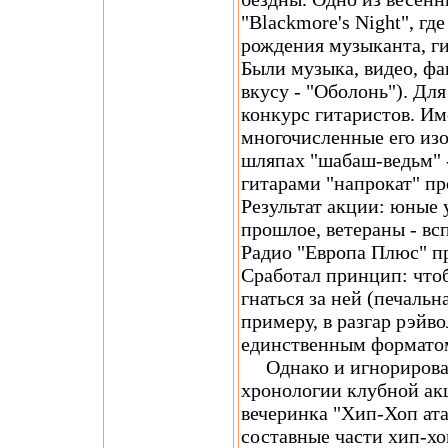
"Blackmore's Night", гд
рождения музыканта, ги
Были музыка, видео, фа
вкусу - "Оболонь"). Дл
конкурс гитаристов. И
многочисленные его из
шляпах "шабаш-ведьм" -
гитарами "напрокат" пр
Результат акции: юные 
прошлое, ветераны - в
Радио "Европа Плюс" п
Сработал принцип: что
гнаться за ней (печальн
примеру, в разгар рэйв
единственным формато
Однако и игнорироват
хронологии клубной ак
вечеринка "Хип-Хоп ата
составные части хип-хоп