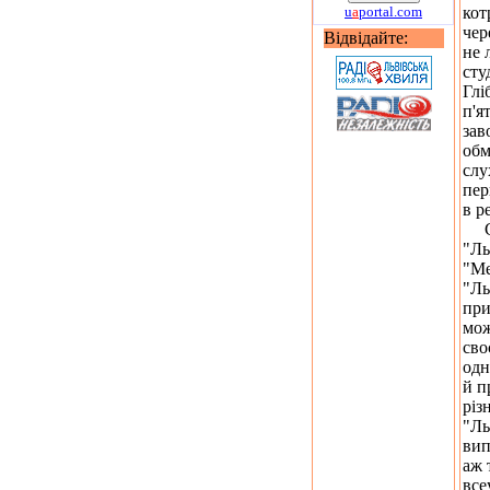
u
a
portal.com
кот
чер
Відвідайте:
не 
сту
Глі
п'я
зав
обм
слу
пер
в р
Сво
"Ль
"Ме
"Ль
при
мож
сво
одн
й п
різ
"Ль
вип
аж 
все