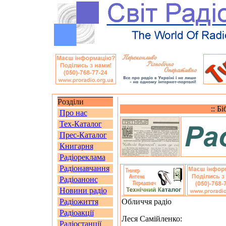
Розділи
:: Б
Про нас
Тех-Каталог
Прес-Каталог
Книгарня
Радіореклама
Радіонавчання
Радіоанонс
Новини радіо
Радіожиття
Обличчя радіо
Радіоакції
Леся Самійленко:
Радіостанції