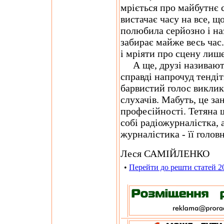
мріється про майбутнє 
вистачає часу на все, щ
полюбила серйозно і на
забирає майже весь час.
і мріяти про сцену лише
А ще, друзі називают
справді напрочуд тендіт
барвистий голос виклик
слухачів. Мабуть, це за
професійності. Тетяна 
собі радіожурналістка,
журналістика - її голов
Леся САМІЙЛЕНКО
•
Перейти до решти статей 2