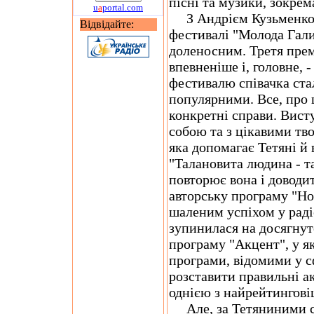
пісні та музики, зокрем
u
a
portal.com
З Андрієм Кузьменком
Відвідайте:
фестивалі "Молода Гали
доленосним. Третя премі
впевненіше і, головне, 
фестивалю співачка стал
популярними. Все, про 
конкретні справи. Вист
собою та з цікавими тв
яка допомагає Тетяні й в
"Талановита людина - та
повторює вона і доводи
авторську програму "Но
шаленим успіхом у радіо
зупинилася на досягнут
програму "Акцент", у як
програми, відомими у с
розставити правильні ак
однією з найрейтингові
Але, за Тетяниними сло