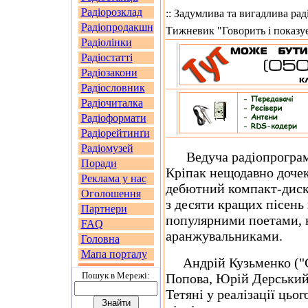
Радіорозклад
:: Задумлива та вигадлива ра
Радіопродакшн
Тижневик "Говорить і показує
Радіолінки
Радіостатті
Радіозакони
Радіословник
Радіочиталка
Радіоформати
Радіорейтинґи
Радіомузей
Ведуча радіопрограм 
Поради
Кріпак нещодавно дочек
Реклама у нас
дебютний компакт-диск
Оголошення
з десяти кращих пісень 
Партнери
популярними поетами, 
FAQ
аранжувальниками.
Головна
Мапа порталу
Андрій Кузьменко ("Ск
Пошук в Мережi:
Попова, Юрій Дерський,
Тетяні у реалізації цьо