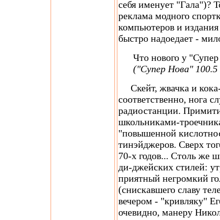
себя именует "Гала")? 
реклама модного спорт
компьютеров и издания 
быстро надоедает - ми
Что нового у "Супер
("Супер Нова" 100.5
Скейт, жвачка и кока-ко
соответственно, нога с
радиостанции. Примити
школьниками-троечникам
"повышенной кислотнос
тинэйджеров. Сверх тог
70-х годов... Столь же
ди-джейских стилей: у
приятный негромкий го
(снискавшего славу тел
вечером - "кривляку" Е
очевидно, манеру Нико