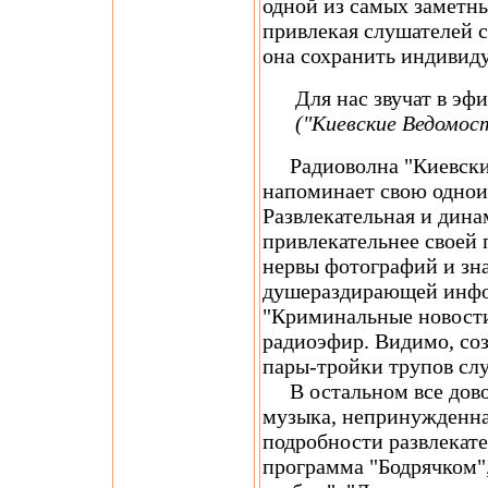
одной из самых заметн
привлекая слушателей 
она сохранить индивид
Для нас звучат в эфир
("Киевские Ведомос
Радиоволна "Киевски
напоминает свою однои
Развлекательная и дина
привлекательнее своей 
нервы фотографий и зн
душераздирающей инфор
"Криминальные новости
радиоэфир. Видимо, соз
пары-тройки трупов слу
В остальном все довол
музыка, непринужденна
подробности развлекат
программа "Бодрячком"