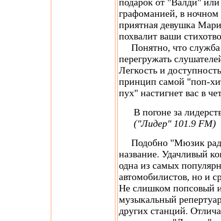
подарок от "Валди" или
графоманией, в ночном
приятная девушка Мари
похвалит ваши стихотв
Понятно, что служба н
перегружать слушателе
Легкость и доступность 
принцип самой "поп-хи
пух" настигнет вас в че
В погоне за лидерст
("Лидер" 101.9 FM)
Подобно "Мюзик радио
название. Удачливый ко
одна из самых популяр
автомобилистов, но и с
Не слишком попсовый 
музыкальный репертуар
других станций. Отлича