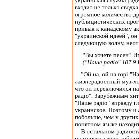
украинская служба ради
входит не только сводк
огромное количество д
публицистических прог
привык к канадскому а
"украинской идеей", он
следующую волну, неот
"Вы хочете песен? Их 
("Наше радіо" 107.9
"Ой на, ой на горі "На
жизнерадостный муз-ло
что он переключился н
радіо". Зарубежным хит
"Наше радіо" вправду гл
украинское. Поэтому и
побольше, чем у других
понятном языке находит
В остальном радиостан
на многих своих собрат