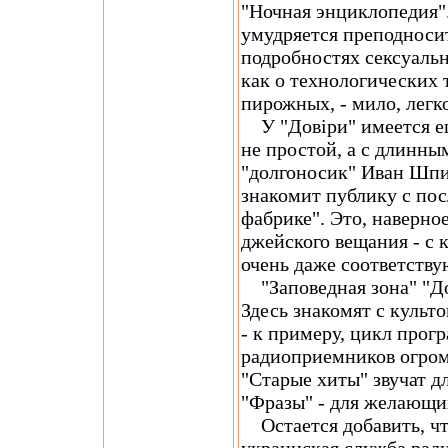
"Ночная энциклопедия"
умудряется преподноси
подробностях сексуаль
как о технологических 
пирожных, - мило, легко
У "Довіри" имеется е
не простой, а с длинн
"долгоносик" Иван Шпи
знакомит публику с пос
фабрике". Это, наверное
джейского вещания - с 
очень даже соответствую
"Заповедная зона" "До
Здесь знакомят с куль
- к примеру, цикл прог
радиоприемников огром
"Старые хиты" звучат д
"Фразы" - для желающих
Остается добавить, что