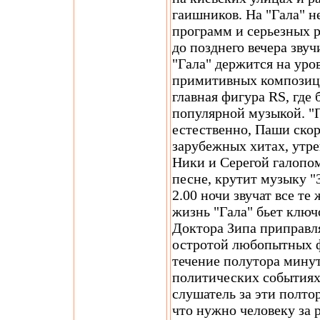
гаишников. На "Гала" н
программ и серьезных ра
до позднего вечера зву
"Гала" держится на уро
примитивных композици
главная фигура RS, где
популярной музыкой. "П
естественно, Паши скор
зарубежных хитах, утр
Ники и Серегой галопом
песне, крутит музыку "З
2.00 ночи звучат все те
жизнь "Гала" бьет ключ
Доктора Зипа приправ
остротой любопытных фа
течение полутора мину
политических событиях.
слушатель за эти полто
что нужно человеку за 