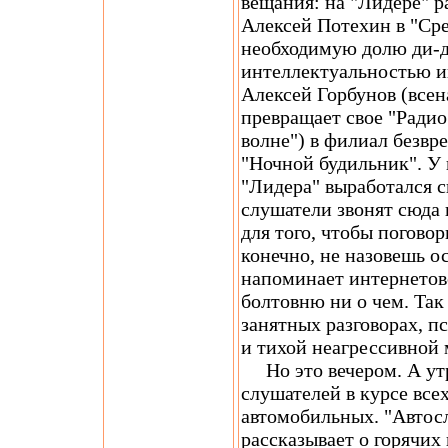
вещания: на "Лидере" 
Алексей Потехин в "Ср
необходимую долю ди-д
интеллектуальностью и
Алексей Горбунов (все
превращает свое "Радио
волне") в филиал безв
"Ночной будильник". У
"Лидера" выработался с
слушатели звонят сюда н
для того, чтобы поговор
конечно, не назовешь о
напоминает интернетовс
болтовню ни о чем. Так 
занятных разговорах, 
и тихой неагрессивной 
Но это вечером. А утр
слушателей в курсе всех
автомобильных. "Автос
рассказывает о горячих 