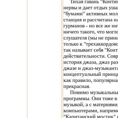
Тихая гавань "Контин
нервы и дает отдых уш
"бумами" активных мол
станция и рассчитана н
гурманов - но все же ни
ничего такого, что мог
слушателя (мы не прин
только к "трехаккордов
так называет себя "Конт
действительности. Совр
история джаза, джаз ра
джазе и джаз-музыкантах
концептуальный принцип
как правило, популярная
прекрасная.
Помимо музыкальных, 
программы. Они тоже в 
музыкой, а с материями,
компьютерами, наприме
"Капитанский мостик" 