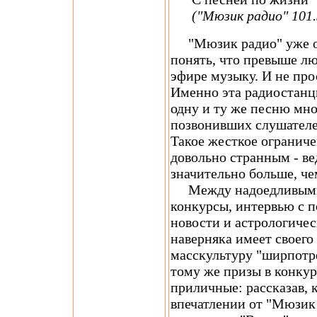
("Мюзик радио" 101
"Мюзик радио" уже од
понять, что превыше л
эфире музыку. И не про
Именно эта радиостанц
одну и ту же песню мног
позвонивших слушателей
Такое жесткое ограниче
довольно странным - ве
значительно больше, ч
Между надоедливыми 
конкурсы, интервью с п
новости и астрологичес
наверняка имеет своего
масскультуру "ширпотре
тому же призы в конку
приличные: рассказав, 
впечатлении от "Мюзик