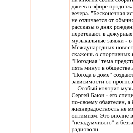
джеев в эфире продолжа
вечера. "Бесконечная и
не отличается от обычн
рассказы о днях рожде
перетекают в дежурные
музыкальные заявки - в
Международных новосте
скажешь о спортивных 
"Погодная" тема предст
пять минут в обществе
"Погода в доме" создаю
зависимости от прогноз
Особый колорит музык
Сергей Баюн - его спе
по-своему обаятелен, 
жизнерадостность не мо
оптимизм. Это вполне в
"незадумчивого" и безз
радиоволн.