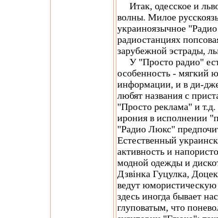
Итак, одесское и льво
волны. Милое русскоязы
украиноязычное "Радио
радиостанциях попсовая
зарубежной эстрады, ль
У "Просто радио" есть
особенность - мягкий ю
информации, и в ди-дж
любят названия с прист
"Просто реклама" и т.д
ирония в исполнении "п
"Радио Люкс" предпочи
Естественный украински
активность и напористо
модной одежды и дискот
Дзвінка Гуцулка, Доце
ведут юмористическую
здесь иногда бывает на
глуповатым, что понево