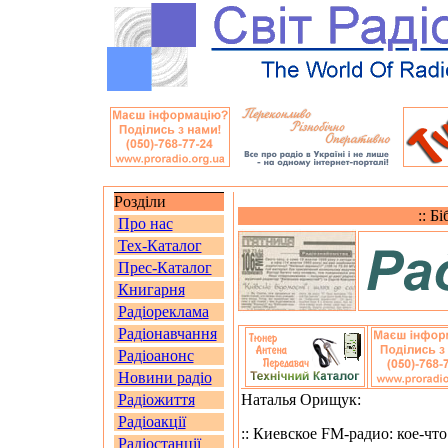
Розділи
:: Б
Про нас
Тех-Каталог
Прес-Каталог
Книгарня
Радіореклама
Радіонавчання
Радіоанонс
Новини радіо
Радіожиття
Наталья Орищук:
Радіоакції
:: Киевское FM-радио: кое-чт
Радіостанції