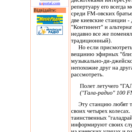
u
a
portal.com
репертуару его всегда 
Відвідайте:
среди FM-овских брать
две киевские станции -
"Континент" и альтерна
недавно все же поменял
традиционный).
Но если присмотреться
вещанию эфирных "близ
музыкально-ди-джейско
непохожие друг на друг
рассмотреть.
Полет летучего "ГА
("Гала-радио" 100 F
Эту станцию любят те,
своих четырех колесах.
таинственных "галадрай
информируют своих сл
на киевских улицах и р