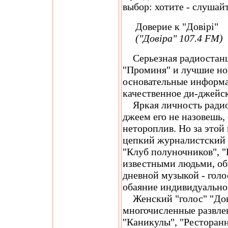
выбор: хотите - слушайт
Доверие к "Довірі"
("Довіра" 107.4 FM)
Серьезная радиостанц
"Проминя" и лучшие но
основательные информ
качественное ди-джейс
Яркая личность радиос
джеем его не назовешь,
нетороплив. Но за этой
цепкий журналистский 
"Клуб полуночников", "
известными людьми, о
дневной музыкой - голо
обаяние индивидуально
Женский "голос" "Дові
многочисленные развле
"Каникулы", "Ресторанн