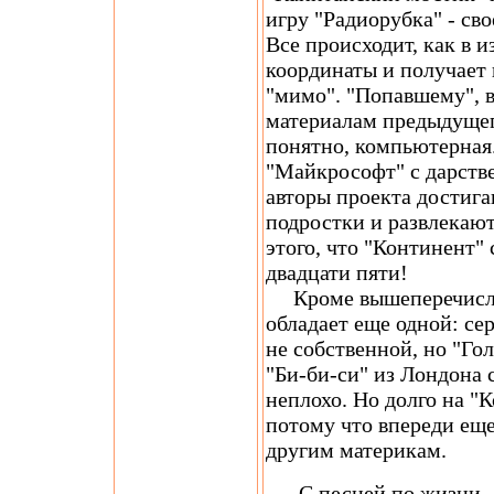
игру "Радиорубка" - св
Все происходит, как в и
координаты и получает 
"мимо". "Попавшему", 
материалам предыдущего
понятно, компьютерная.
"Майкрософт" с дарств
авторы проекта достига
подростки и развлекаютс
этого, что "Континент"
двадцати пяти!
Кроме вышеперечислен
обладает еще одной: се
не собственной, но "Го
"Би-би-си" из Лондона 
неплохо. Но долго на "
потому что впереди еще
другим материкам.
С песней по жизни