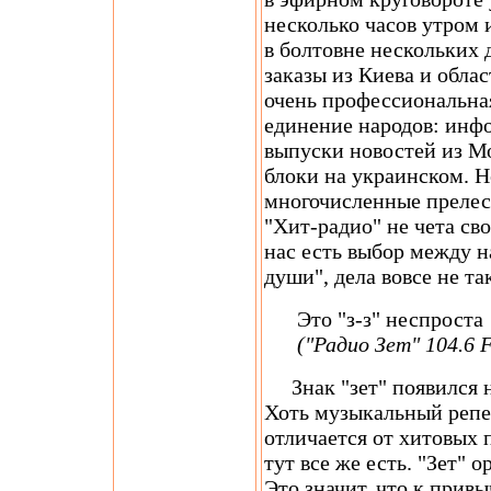
несколько часов утром 
в болтовне нескольких
заказы из Киева и облас
очень профессиональна
единение народов: инф
выпуски новостей из М
блоки на украинском. 
многочисленные прелест
"Хит-радио" не чета св
нас есть выбор между н
души", дела вовсе не та
Это "з-з" неспроста
("Радио Зет" 104.6 
Знак "зет" появился н
Хоть музыкальный репе
отличается от хитовых 
тут все же есть. "Зет" 
Это значит, что к привы