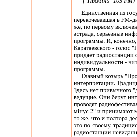
("Промінь" 105 FM)
Единственная из госу
перекочевавшая в FM-ди
же, по первому включе
эстрада, серьезные ин
программы. И, конечно,
Каратаевского - голос 
придает радиостанции 
индивидуальности - чит
программы.
Главный козырь "Пром
интерпретации. Традиц
Здесь нет привычного "
ведущие. Они берут ин
проводят радиофестивал
мінус 2" и принимают 
то же, что и полтора д
это по-своему, традици
радиостанции невиданн