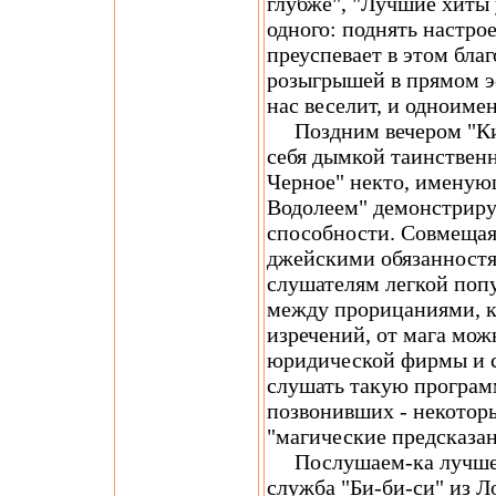
глубже", "Лучшие хиты 
одного: поднять настро
преуспевает в этом бла
розыгрышей в прямом э
нас веселит, и одноиме
Поздним вечером "Ки
себя дымкой таинственн
Черное" некто, именую
Водолеем" демонстриру
способности. Совмещая 
джейскими обязанностя
слушателям легкой поп
между прорицаниями, к
изречений, от мага мо
юридической фирмы и с
слушать такую программ
позвонивших - некотор
"магические предсказан
Послушаем-ка лучше н
служба "Би-би-си" из 