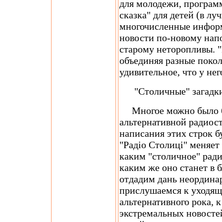
для молодежи, програм
сказка" для детей (в лу
многочисленные инфор
новости по-новому нап
старому неторопливы. "
объединяя разные покол
удивительное, что у нег
"Столичные" загадки 
Многое можно было бы
альтернативной радиос
написания этих строк б
"Радіо Столиці" меняет
каким "столичное" радио
каким же оно станет в
отдадим дань неординар
прислушаемся к уходящ
альтернативного рока, 
экстремальных новостей