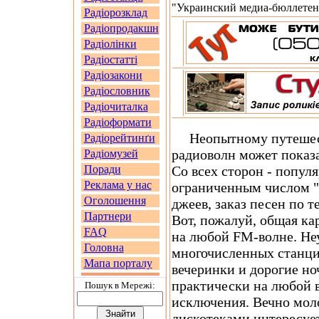
"Украинский медиа-бюллетень
Радіорозклад
Радіопродакшн
Радіолінки
Радіостатті
Радіозакони
Радіословник
Радіочиталка
Радіоформати
Неопытному путешест
Радіорейтинґи
радиоволн может показ
Радіомузей
Поради
Со всех сторон - попул
Реклама у нас
ограниченным числом "х
Оголошення
джеев, заказ песен по т
Партнери
Вот, пожалуй, общая ка
FAQ
на любой FM-волне. Неу
Головна
многочисленных станци
Мапа порталу
вечеринки и дорогие н
практически на любой в
Пошук в Мережi:
исключения. Вечно мол
дискотеками интересуе