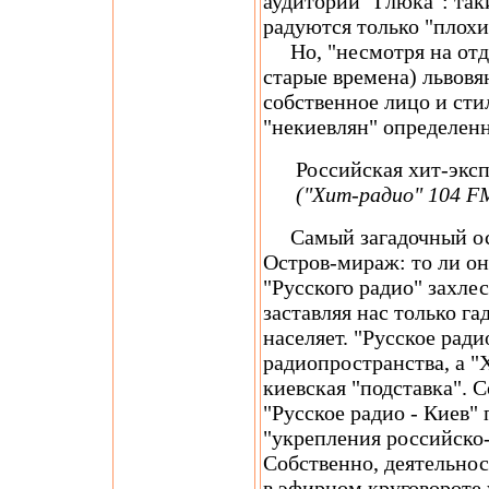
аудитории "Глюка": та
радуются только "плохи
Но, "несмотря на отде
старые времена) львовя
собственное лицо и сти
"некиевлян" определенн
Российская хит-эксп
("Хит-радио" 104 F
Самый загадочный ост
Остров-мираж: то ли он 
"Русского радио" захл
заставляя нас только гад
населяет. "Русское рад
радиопространства, а "
киевская "подставка". 
"Русское радио - Киев"
"укрепления российско
Собственно, деятельнос
в эфирном круговороте