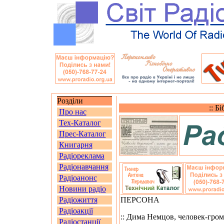
Розділи
:: Б
Про нас
Тех-Каталог
Прес-Каталог
Книгарня
Радіореклама
Радіонавчання
Радіоанонс
Новини радіо
Радіожиття
ПЕРСОНА
Радіоакції
:: Дима Немцов, человек-громо
Радіостанції