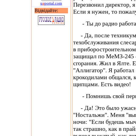
u
a
portal.com
Перезвонил директор, я
Відвідайте:
Если я нужен, то пожал
- Ты до радио работал
- Да, после техникума
техобслуживания слесар
в приборостроительном
защищал по МеМЗ-245 -
сгорания. Жил в Ялте. 
"Аллигатор". Я работа
крокодилами общался, 
щипцами. Есть видео!
- Помнишь свой перв
- Да! Это было ужасно
"Ностальжи". Меня "вып
ночи: "Если будешь мыча
так страшно, как в прай
вышел выжатый, как лим