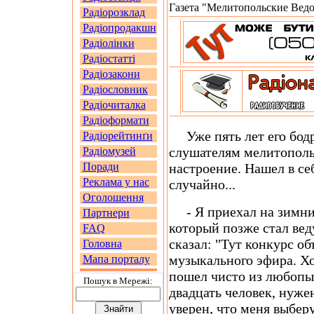
Газета "Мелитопольские Ведо
Радіорозклад
Радіопродакшн
Радіолінки
Радіостатті
Радіозакони
Радіословник
Радіочиталка
Радіоформати
Уже пять лет его бодр
Радіорейтинґи
слушателям мелитополь
Радіомузей
Поради
настроение. Нашел в с
Реклама у нас
случайно...
Оголошення
- Я приехал на зимние
Партнери
который позже стал ве
FAQ
сказал: "Тут конкурс о
Головна
музыкального эфира. Х
Мапа порталу
пошел чисто из любопы
Пошук в Мережi:
двадцать человек, нуже
уверен, что меня выберу