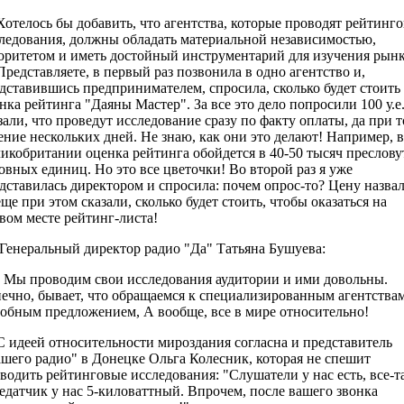
елось бы добавить, что агентства, которые проводят рейтинг
ледования, должны обладать материальной независимостью,
оритетом и иметь достойный инструментарий для изучения рынк
дставляете, в первый раз позвонила в одно агентство и,
дставившись предпринимателем, спросила, сколько будет стоить
нка рейтинга "Даяны Мастер". За все это дело попросили 100 у.е.
зали, что проведут исследование сразу по факту оплаты, да при т
ение нескольких дней. Не знаю, как они это делают! Например, в
икобритании оценка рейтинга обойдется в 40-50 тысяч преслов
овных единиц. Но это все цветочки! Во второй раз я уже
дставилась директором и спросила: почем опрос-то? Цену назвал
еще при этом сказали, сколько будет стоить, чтобы оказаться на
вом месте рейтинг-листа!
еральный директор радио "Да" Татьяна Бушуева:
ы проводим свои исследования аудитории и ими довольны.
ечно, бывает, что обращаемся к специализированным агентствам
обным предложением, А вообще, все в мире относительно!
деей относительности мироздания согласна и представитель
шего радио" в Донецке Ольга Колесник, которая не спешит
водить рейтинговые исследования: "Слушатели у нас есть, все-т
едатчик у нас 5-киловаттный. Впрочем, после вашего звонка