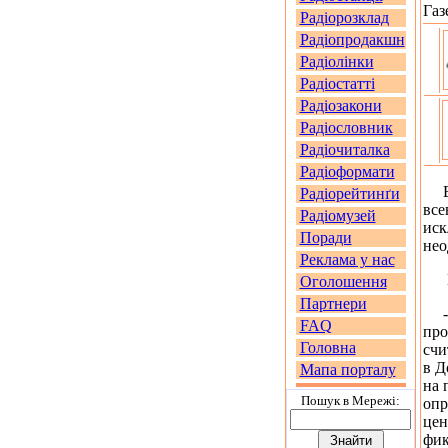
Газ
Радіорозклад
Радіопродакшн
Радіолінки
Радіостатті
Радіозакони
Радіословник
Радіочиталка
Радіоформати
В с
Радіорейтинґи
все
Радіомузей
иск
Поради
нео
Реклама у нас
Вл
Оголошення
Партнери
- Д
FAQ
про
Головна
счи
в Д
Мапа порталу
на 
Пошук в Мережi:
опр
цен
фик