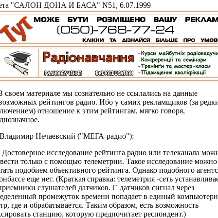
ета "САЛОН ДОНА И БАСА" N51, 6.07.1999
воем материале мы сознательно не ссылались на данные
возможных рейтингов радио. Ибо у самих рекламщиков (за редк
лючением) отношение к этим рейтингам, мягко говоря,
днозначное.
адимир Нечаевский ("МЕГА-радио"):
остоверное исследование рейтинга радио или телеканала мож
вести только с помощью телеметрии. Такое исследование можно
тать подобием объективного рейтинга. Однако подобного агентс
онбассе еще нет. (Краткая справка: телеметрия -сеть устанавлив
приемники слушателей датчиков. С датчиков сигнал через
еделенный промежуток времени попадает в единый компьютер
тр, где и обрабатывается. Таким образом, есть возможность
сировать станцию, которую предпочитает респондент.)