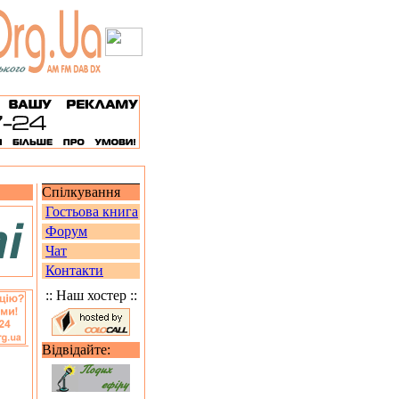
Спілкування
Гостьова книга
Форум
Чат
Контакти
:: Наш хостер ::
Відвідайте: