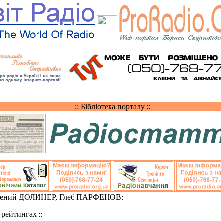
:: Бібліотека порталу ::
гений ДОЛИНЕР, Глеб ПАРФЕНОВ:
О рейтингах ::