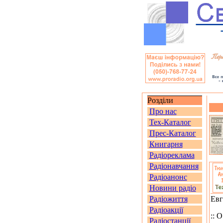
Розділи
Про нас
Тех-Каталог
Прес-Каталог
Книгарня
Радіореклама
Радіонавчання
Радіоанонс
Новини радіо
Радіожиття
Ев
Радіоакції
:: 
Радіостанції