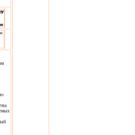
им
но
тва
аемых
ный