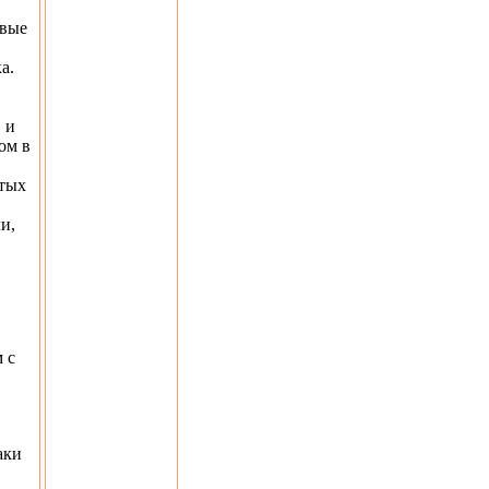
овые
а.
 и
ом в
утых
и,
 с
аки