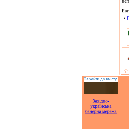
неп
Ев
•
П
Західно-
українська
банерна мережа