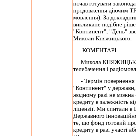
почав готувати законод
продовження діючим ТРК
мовлення). За докладни
викликане подібне ріше
"Континент", "День" зве
Миколи Княжицького.
КОМЕНТАРI
Микола КНЯЖИЦЬКИЙ,
телебачення і радіомов
- Термін повернення к
"Континент" у держави, 
жодному разі не можна
кредиту в залежність в
ліцензії. Ми спитали в 
Державного інноваційно
те, що фонд готовий п
кредиту в разі участі а