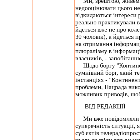
Ми, зрештою, живемо в
недооцінювати цього не
відкидаються інтереси 
реально практикували в
йдеться вже не про коле
30 чоловік), а йдеться 
на отримання інформаці
плюралізму в інформаці
власників, - запобіганн
Щодо боргу "Континен
сумнівний борг, який т
інстанціях - "Континент
проблеми, Нацрада вико
можливих приводів, щоб
ВIД РЕДАКЦIЇ
Ми вже повідомляли п
суперечність ситуації, 
суб'єктів телерадіопро