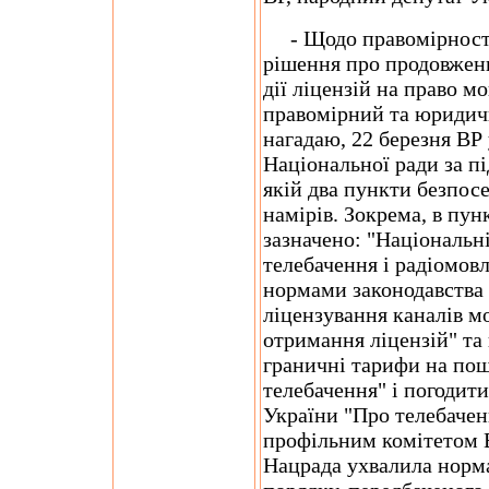
- Щодо правомірності
рішення про продовженн
дії ліцензій на право м
правомірний та юридичн
нагадаю, 22 березня ВР
Національної ради за пі
якій два пункти безпос
намірів. Зокрема, в пун
зазначено: "Національні
телебачення і радіомовл
нормами законодавства
ліцензування каналів м
отримання ліцензій" та
граничні тарифи на по
телебачення" і погодити 
України "Про телебаченн
профільним комітетом В
Нацрада ухвалила норм