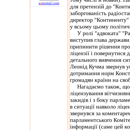
u
a
portal.com
для претензій до "Конт
заборгованість радіоста
директор "Континенту" 
у всьому цьому політич
У ролі "адвоката" "Ра
виступив глава держави
припинити рішення про
ліцензії і повернутися 
детального вивчення си
Леонід Кучма звернув у
дотримання норм Консти
громадян країни на сво
Нагадаємо також, що д
ліцензування вітчизня
закидів і з боку парлам
в ситуації навколо ліце
звернувся за коментарем
парламентського Коміте
інформації (саме цей ко