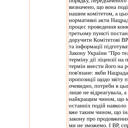
порядку, передбаченого
визначено, що вона поді
нашим комітетом, а цьог
нормативні акти Нацрад
процес проведення конк
третьому пункті постан
доручити Комітетові ВР
та інформації підготува
Закону України "Про те
терміну дії ліцензії на
термін внести його на р
пов'язане: якби Нацрада
пропозиції щодо звіту пр
очевидно, потреби в цьо
лише не відреагувала, 
найкращим чином, що м
останніх подій навколо
вже таким чином, що і
закону про продовження 
ми не зможемо. І ВР, сп