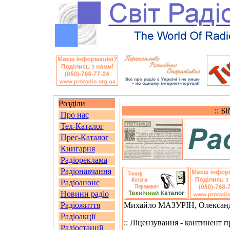
Розділи
:: Б
Про нас
Тех-Каталог
Прес-Каталог
Книгарня
Радіореклама
Радіонавчання
Радіоанонс
Новини радіо
Радіожиття
Михайло МАЗУРIН, Олексан
Радіоакції
:: Ліцензування - континент п
Радіостанції