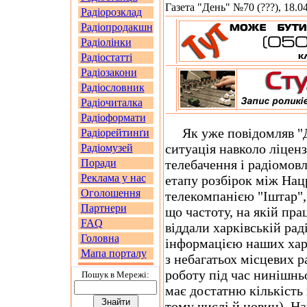
Газета "День" №70 (???), 18.0
Радіорозклад
Радіопродакшн
Радіолінки
Радіостатті
Радіозакони
Радіословник
Радіочиталка
Радіоформати
Як уже повідомляв "Де
Радіорейтинґи
ситуація навколо ліцен
Радіомузей
Поради
телебачення і радіомовл
Реклама у нас
етапу розбірок між Нац
Оголошення
телекомпанією "Іштар",
Партнери
що частоту, на якій пр
FAQ
віддали харківській рад
Головна
інформацією наших харк
Мапа порталу
з небагатьох місцевих р
роботу під час нинішнь
Пошук в Мережi:
має достатню кількість
тому числі й новин). 