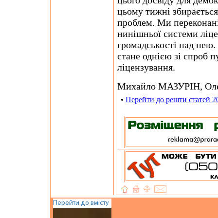
цього досвіду для демо
цьому тижні збирається
проблем. Ми переконан
нинішньої системи ліце
громадськості над нею.
стане однією зі спроб п
ліцензування.
Михайло МАЗУРIН, Ол
•
Перейти до решти статей 2