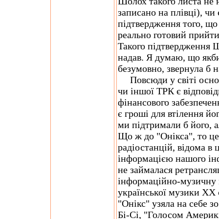
Шолох такого листа не 
записано на плівці), чи
підтвердження того, що 
реально готовий прийти
Такого підтвердження 
надав. Я думаю, що якб
безумовно, звернула б н
Повсюди у світі основ
чи іншої ТРК є відповід
фінансового забезпечен
є гроші для втілення йо
ми підтримали б його, а
Що ж до "Онікса", то ц
радіостанцій, відома в ц
інформацією нашого ін
не займалася ретрансля
інформаційно-музичну п
української музики ХХ с
"Онікс" узяла на себе з
Бі-Сі, "Голосом Америк