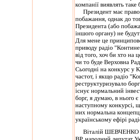
компанії виявлять таке 
Президент має право, 
побажання, однак до то
Президента (або побажа
іншого органу) не буду
Для мене це принципове
приводу радіо "Контине
від того, хоч би хто на 
чи то буде Верховна Рад
Сьогодні на конкурс у К
частот, і якщо радіо "К
реструктуризувало борг 
існує нормальний інвес
борг, я думаю, в нього є
наступному конкурсі, що
них нормальна концепці
українському ефірі раді
Вiталiй ШЕВЧЕНКО , с
ВР, народний депутат У