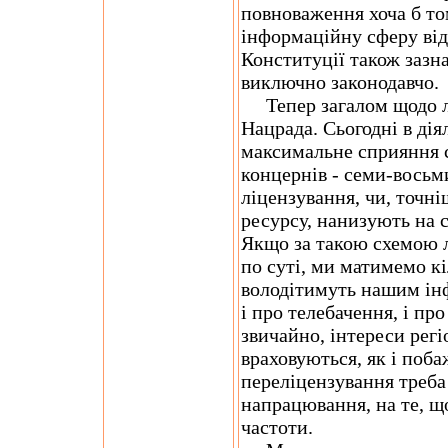
повноваження хоча б том
інформаційну сферу від
Конституції також зазн
виключно законодавчо.
Тепер загалом щодо лі
Нацрада. Сьогодні в ді
максимальне сприяння с
концернів - семи-восьм
ліцензування, чи, точні
ресурсу, нанизують на с
Якщо за такою схемою л
по суті, ми матимемо кі
володітимуть нашим ін
і про телебачення, і пр
звичайно, інтереси рег
враховуються, як і поба
переліцензування треба
напрацювання, на те, щ
частоти.