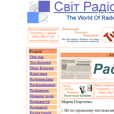
Розділи
:: Б
Про нас
Тех-Каталог
Прес-Каталог
Книгарня
Радіореклама
Радіонавчання
Радіоанонс
Новини радіо
Радіожиття
Мария Георгиева:
Радіоакції
:: Не по прошлому ностальгия
Радіостанції