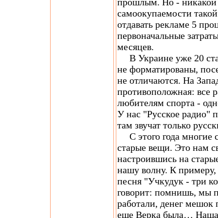
прошлым. Но - никакой
самоокупаемости такой 
отдавать рекламе 5 про
первоначальные затраты
месяцев.
В Украине уже 20 стан
не форматированы, посе
не отличаются. На Запа
противоположная: все р
любителям спорта - одн
У нас "Русское радио" 
там звучат только русс
С этого года многие с
старые вещи. Это нам с
настроившись на стары
нашу волну. К примеру, 
песня "Учкудук - три к
говорит: помнишь, мы п
работали, денег мешок 
еще Верка была… Наша 