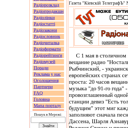
Газета "Кіевскій ТелеграфЪ" №
Радіорозклад
Радіопродакшн
Радіолінки
Радіостатті
Радіозакони
Радіословник
Радіочиталка
Радіоформати
С 1 мая в столичном э
Радіорейтинґи
вещание радио "Носталь
Радіомузей
Поради
Рыбчинский, - украинск
Реклама у нас
европейских странах се
Оголошення
проста: 20 часов вещани
Партнери
музыка "до 91-го года" 
FAQ
провозглашенный одной
Головна
станции девиз "Есть т
Мапа порталу
будущим" этот миг каж
заполняют сначала пес
Пошук в Мережi:
Дассена, Шарля Азнавур
Роллинг Стоунз и прочи