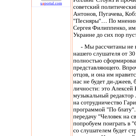
u
a
portal.com
советский политический 
Антонов, Пугачева, Коб
"Песняры"… По мнению
Сергея Филиппенко, име
Украине до сих пор пу
- Мы рассчитаны не н
нашего слушателя от 30 
полностью сформировавш
представляющего. Впро
отцов, и она им нравитс
нас не будет ди-джеев, 
личности: это Алексей 
музыкальный редактор 
на сотрудничество Гари
программой "По блату".
передачу "Человек на св
попробуем поиграть в "
со слушателем будет ст