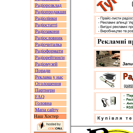
Радіорозклад
Радіопродакшн
Радіолінки
Радіостатті
Радіозакони
Радіословник
Радіочиталка
Радіоформати
Радіорейтинґи
Радіомузей
Поради
Реклама у нас
Оголошення
Партнери
FAQ
Головна
Мапа сайту
Наш Хостер