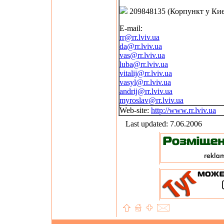
209848135 (Корпункт у Киє
E-mail:
rr@rr.lviv.ua
da@rr.lviv.ua
vas@rr.lviv.ua
luba@rr.lviv.ua
vitalij@rr.lviv.ua
vasyl@rr.lviv.ua
andrij@rr.lviv.ua
myroslav@rr.lviv.ua
Web-site:
http://www.rr.lviv.ua
Last updated: 7.06.2006