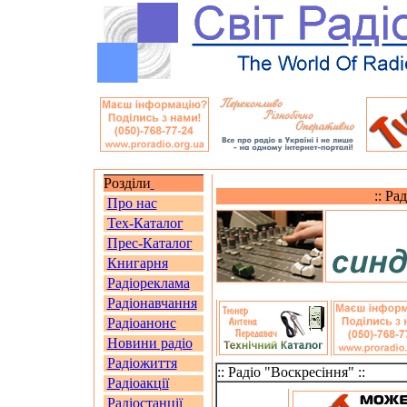
Розділи
:: Ра
Про нас
Тех-Каталог
Прес-Каталог
Книгарня
Радіореклама
Радіонавчання
Радіоанонс
Новини радіо
Радіожиття
:: Радіо "Воскресіння" ::
Радіоакції
Радіостанції