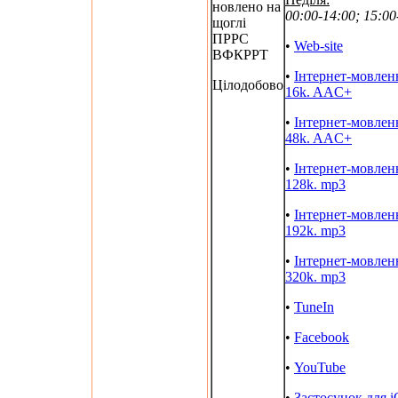
новлено на
00:00-14:00; 15:00
щоглі
ПРРС
•
Web-site
ВФКРРТ
•
Інтернет-мовлен
Цілодобово
16k. AAC+
•
Інтернет-мовлен
48k. AAC+
•
Інтернет-мовлен
128k. mp3
•
Інтернет-мовлен
192k. mp3
•
Інтернет-мовлен
320k. mp3
•
TuneIn
•
Facebook
•
YouTube
•
Застосунок для 