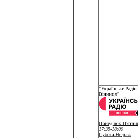
"Українське Радіо.
Вінниця"
Понеділок-П'ятни
17:35-18:00
Субота-Неділя: