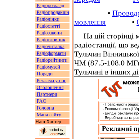
Радіорозклад
•
Провод
Радіопродакшн
Радіолінки
мовлення
•
Радіостатті
Радіозакони
На цій сторінці м
Радіословник
радіостанції, що в
Радіочиталка
Тульчин Вінницької
Радіоформати
Радіорейтинґи
ЧМ (87.5-108.0 МГ
Радіомузей
Тульчині в інших д
Поради
Реклама у нас
Оголошення
Партнери
FAQ
Головна
Мапа сайту
Наш Хостер