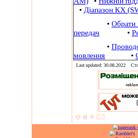
AM)
•
Нижній під
•
Діапазон КХ (S
•
Обрати 
передач
•
Р
•
Провод
мовлення
•
Last updated: 30.08.2022
Сто