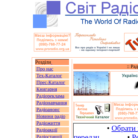
Розділи
:: Ра
Про нас
Тех-Каталог
Прес-Каталог
Книгарня
Радіореклама
Радіонавчання
Радіоанонс
Новини радіо
Радіожиття
•
Обрати 
Радіоакції
передач
•
Р
Радіостанції