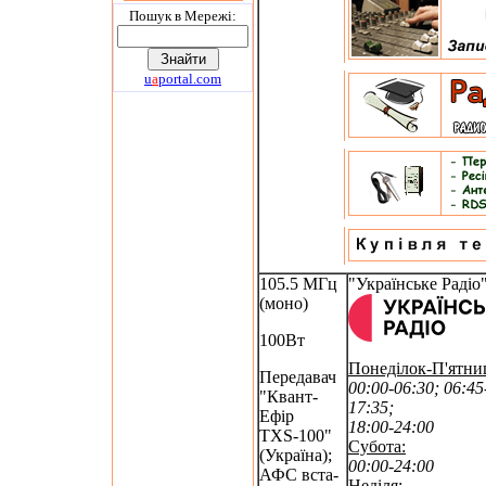
Пошук в Мережi:
u
a
portal.com
105.5 МГц
"Українське Радіо
(моно)
100Вт
Понеділок-П'ятни
Передавач
00:00-06:30; 06:45
"Квант-
17:35;
Ефір
18:00-24:00
TXS-100"
Субота:
(Україна);
00:00-24:00
АФС вста-
Неділя: