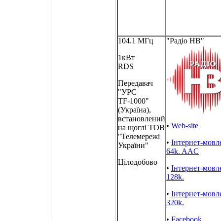
104.1 МГц
"Радіо НВ"
1кВт
RDS
Передавач
"УРС
TF-1000"
(Україна),
встановлений
•
Web-site
на щоглі ТОВ
"Телемережі
•
Інтернет-мовл
України"
64k. AAC
Цілодобово
•
Інтернет-мовл
128k.
•
Інтернет-мовл
320k.
•
Facebook