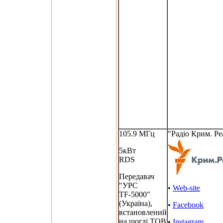
105.9 МГц
"Радіо Крим. Ре
5кВт
RDS
Передавач
"УРС
•
Web-site
TF-5000"
(Україна),
•
Facebook
встановлений
на щоглі ТОВ
•
Instagram