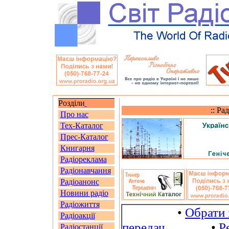
Розділи
:: Ра
Про нас
Тех-Каталог
Прес-Каталог
Книгарня
Радіореклама
Радіонавчання
Радіоанонс
Новини радіо
Радіожиття
•
Обрати 
Радіоакції
передач
•
Р
Радіостанції