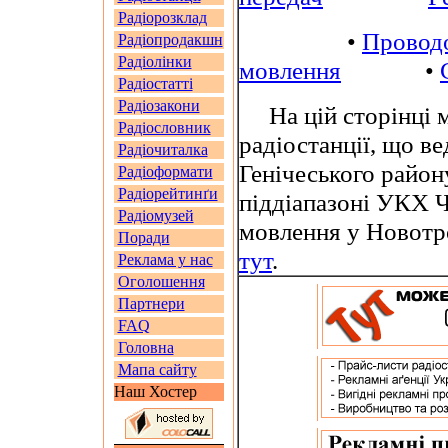
Радіорозклад
•
Провод
Радіопродакшн
Радіолінки
мовлення
•
Радіостатті
Радіозакони
На цій сторінці м
Радіословник
радіостанції, що в
Радіочиталка
Генічеського район
Радіоформати
Радіорейтинґи
піддіапазоні УКХ 
Радіомузей
мовлення у Новотр
Поради
тут
.
Реклама у нас
Оголошення
Партнери
FAQ
Головна
Мапа сайту
Наш Хостер