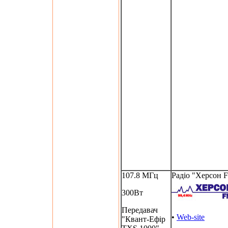
107.8 МГц
Радіо "Херсон 
300Вт
Передавач
•
Web-site
"Квант-Ефір