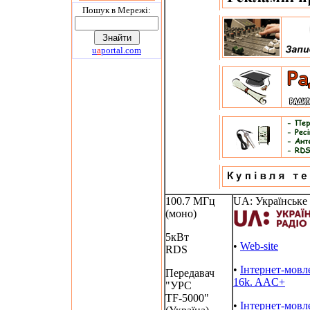
Пошук в Мережi:
u
a
portal.com
100.7 МГц
UA: Українське 
(моно)
5кВт
•
Web-site
RDS
•
Інтернет-мовл
Передавач
16k. AAC+
"УРС
TF-5000"
•
Інтернет-мовл