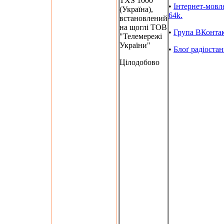
TXS 1000"
•
Інтернет-мовл
(Україна),
64k.
встановлений
на щоглі ТОВ
•
Група ВКонта
"Телемережі
України"
•
Блоґ радіостан
Цілодобово