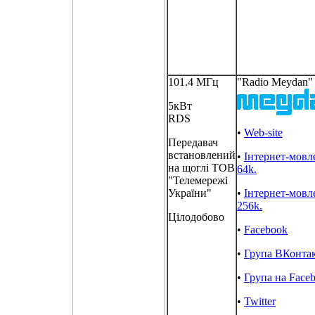
101.4 МГц
"Radio Meydan"
5кВт
RDS
•
Web-site
Передавач
встановлений
•
Інтернет-мовл
на щоглі ТОВ
64k.
"Телемережі
України"
•
Інтернет-мовл
256k.
Цілодобово
•
Facebook
•
Група ВКонта
•
Група на Face
•
Twitter