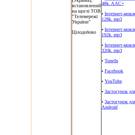
(Україна),
48k. AAC+
встановлений
на щоглі ТОВ
•
Інтернет-мовл
"Телемережі
128k. mp3
України"
•
Інтернет-мовл
Цілодобово
192k. mp3
•
Інтернет-мовл
320k. mp3
•
TuneIn
•
Facebook
•
YouTube
•
Застосунок дл
•
Застосунок дл
Android