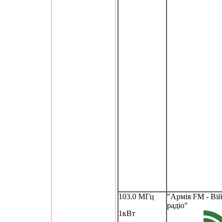
103.0 МГц
"Армія FM - Ві
радіо"
1кВт