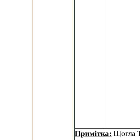
Примітка:
Щогла Т