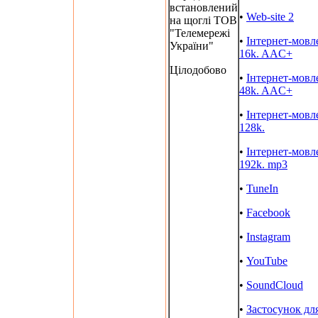
встановлений
•
Web-site 2
на щоглі ТОВ
"Телемережі
•
Інтернет-мовл
України"
16k. AAC+
Цілодобово
•
Інтернет-мовл
48k. AAC+
•
Інтернет-мовл
128k.
•
Інтернет-мовл
192k. mp3
•
TuneIn
•
Facebook
•
Instagram
•
YouTube
•
SoundCloud
•
Застосунок дл