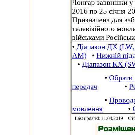
Чонгар заввишки у 
2016 по 25 січня 20
Призначена для заб
телевізійного мовл
військами Російськ
•
Діапазон ДХ (LW,
AM)
•
Нижній під
•
Діапазон КХ (S
•
Обрати 
передач
•
Р
•
Провод
мовлення
•
Last updated: 11.04.2019
Сто