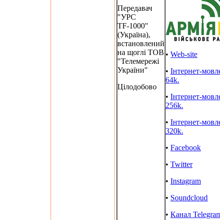
Передавач
"УРС
TF-1000"
(Україна),
встановлений
на щоглі ТОВ
•
Web-site
"Телемережі
України"
•
Інтернет-мовл
64k.
Цілодобово
•
Інтернет-мовл
256k.
•
Інтернет-мовл
320k.
•
Facebook
•
Twitter
•
Instagram
•
Soundcloud
•
Канал Telegra