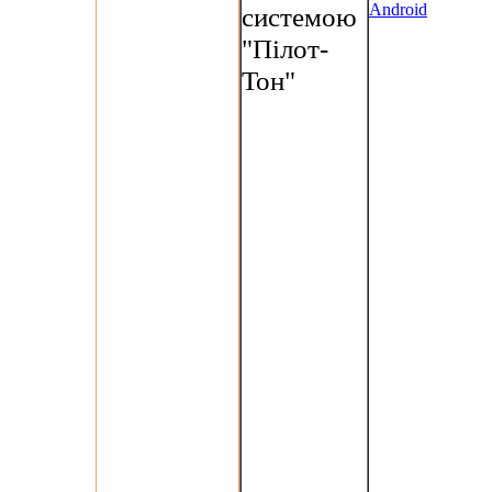
Android
системою
"Пілот-
Тон"