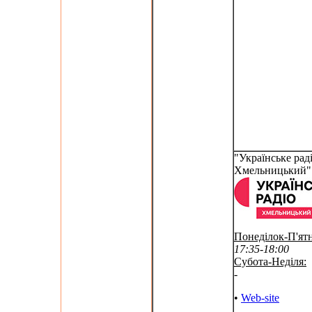
"Українське раді
Хмельницький"
Понеділок-П'ят
17:35-18:00
Субота-Неділя:
-
•
Web-site