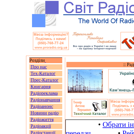
Розділи
:: Ра
Про нас
Тех-Каталог
Прес-Каталог
Книгарня
Радіореклама
Радіонавчання
Радіоанонс
Новини радіо
Радіожиття
•
Обрати і
Радіоакції
передач
•
Рей
Радіостанції