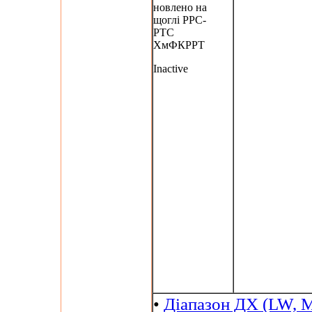
новлено на
щоглі РРС-
РТС
ХмФКРРТ
Inactive
•
Діапазон ДХ (LW, M