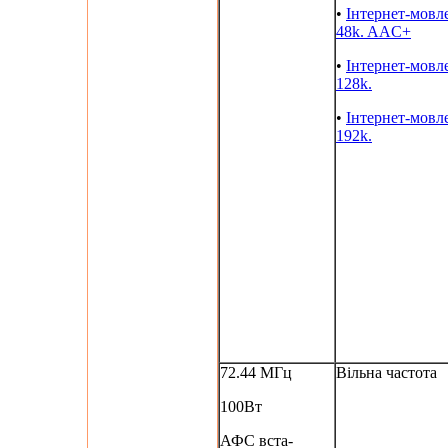
•
Інтернет-мовл
48k. AAC+
•
Інтернет-мовл
128k.
•
Інтернет-мовл
192k.
72.44 МГц
Вільна частота
100Вт
АФС вста-