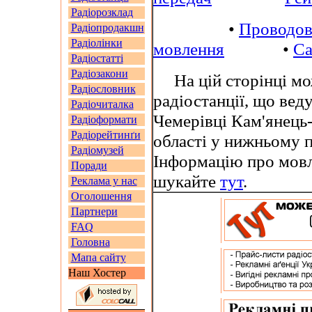
Радіорозклад
•
Проводов
Радіопродакшн
Радіолінки
мовлення
•
Са
Радіостатті
Радіозакони
На цій сторінці мож
Радіословник
радіостанції, що вед
Радіочиталка
Чемерівці Кам'янець
Радіоформати
Радіорейтинґи
області у нижньому 
Радіомузей
Інформацію про мовл
Поради
шукайте
тут
.
Реклама у нас
Оголошення
Партнери
FAQ
Головна
Мапа сайту
Наш Хостер