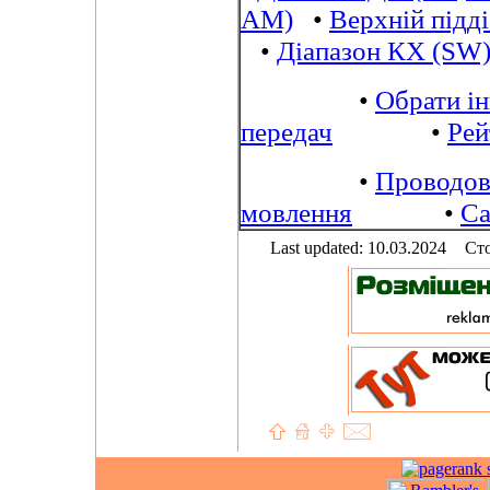
AM)
•
Верхній підд
•
Діапазон КХ (SW
•
Обрати і
передач
•
Рей
•
Проводов
мовлення
•
Са
Last updated: 10.03.2024
Сто