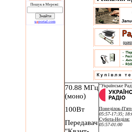
Пошук в Мережi:
u
a
portal.com
70.88 МГц
"Українське Рад
(моно)
100Вт
Понеділок-П'ят
05:57-17:35; 18:
Субота-Неділя:
Передавач
05:57-01:00
"Квант-