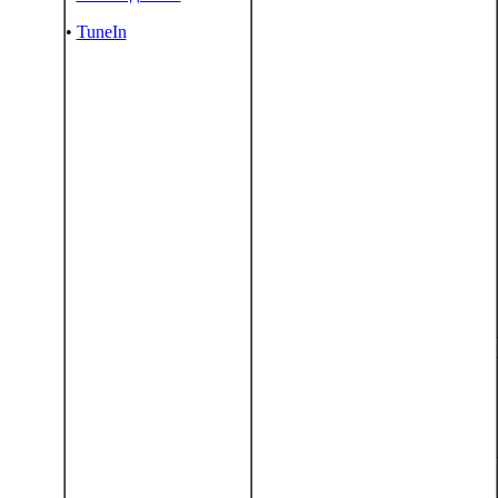
•
TuneIn