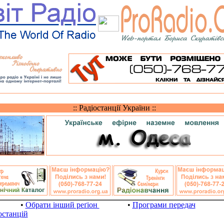
:: Радіостанції України ::
•
Обрати інший реґіон
•
Програми передач
останцій