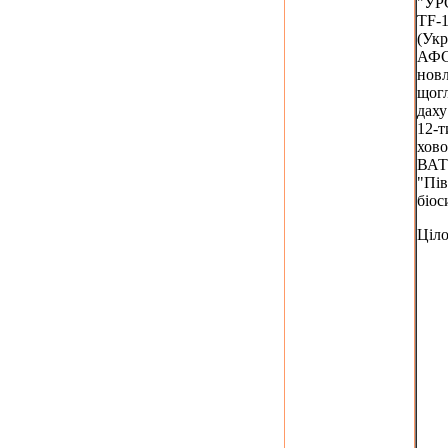
"УР
TF-1
(Укр
АФС
новл
щогл
даху
12-т
хово
ВАТ
"Пів
біос
Ціл