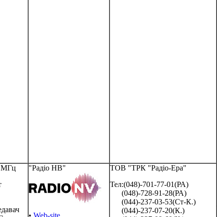
9 МГц
"Радіо НВ"
ТОВ "ТРК "Радіо-Ера"
т
Тел:(048)-701-77-01(РА)
S
(048)-728-91-28(РА)
(044)-237-03-53(Ст-К.)
едавач
(044)-237-07-20(К.)
•
Web-site