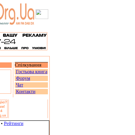
Спілкування
Гостьова книга
Форум
Чат
Контакти
•
Рейтинґи