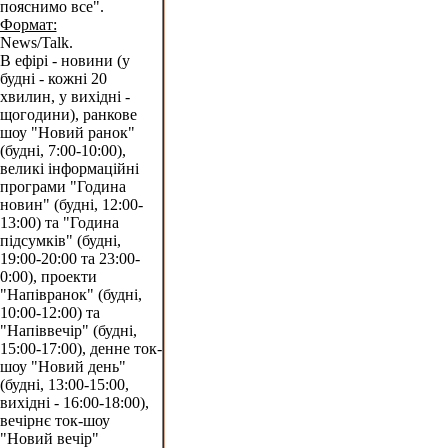
пояснимо все".
Формат:
News/Talk.
В ефірі - новини (у
будні - кожні 20
хвилин, у вихідні -
щогодини), ранкове
шоу "Новий ранок"
(будні, 7:00-10:00),
великі інформаційні
програми "Година
новин" (будні, 12:00-
13:00) та "Година
підсумків" (будні,
19:00-20:00 та 23:00-
0:00), проекти
"Напівранок" (будні,
10:00-12:00) та
"Напіввечір" (будні,
15:00-17:00), денне ток-
шоу "Новий день"
(будні, 13:00-15:00,
вихідні - 16:00-18:00),
вечірнє ток-шоу
"Новий вечір"