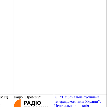
5 МГц
Радіо "Промінь"
АТ "Національна суспільна
телерадіокомпанія України".
т
Центральна дирекція