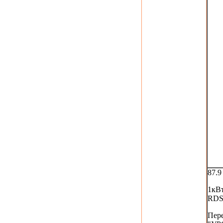
87.
1кВ
RD
Пер