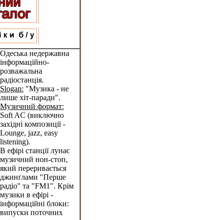
Одеська недержавна
інформаційно-
розважальна
радіостанція.
Slogan:
"Музика - не
лише хіт-паради".
Музичний формат:
Soft AC (виключно
західні композиції -
Lounge, jazz, easy
listening).
В ефірі станції лунає
музичний нон-стоп,
який переривається
джинґлами "Перше
радіо" та "FM1". Крім
музики в ефірі -
інформаційні блоки:
випуски поточних