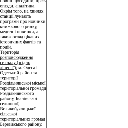
новин щогодини, прес-
огляди, аналітика.
Окрім того, на хвилях
станції лунають
програми про новинки
книжкового ринку,
медичні новинки, а
також огляд цікавих
історичних фактів та
подій.
Територія
розповсюдження
сигналу (згідно
ліцензії):
м. Одеса і
Одеський район та
території
Роздільнянської міської
територіальної громади
Роздільнянського
району, Іванівської
селищної,
Великобуялицької
сільської
територіальних громад
Березівського району,