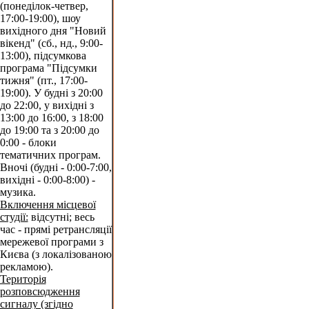
(понеділок-четвер,
17:00-19:00), шоу
вихідного дня "Новий
вікенд" (сб., нд., 9:00-
13:00), підсумкова
програма "Підсумки
тижня" (пт., 17:00-
19:00). У будні з 20:00
до 22:00, у вихідні з
13:00 до 16:00, з 18:00
до 19:00 та з 20:00 до
0:00 - блоки
тематичних програм.
Вночі (будні - 0:00-7:00,
вихідні - 0:00-8:00) -
музика.
Включення місцевої
студії:
відсутні; весь
час - прямі ретрансляції
мережевої програми з
Києва (з локалізованою
рекламою).
Територія
розповсюдження
сигналу (згідно