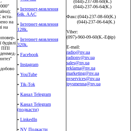
С
(044)-237-08-60(К.)
000"
(044)-237-06-64(К.)
•
Інтернет-мовлення
аїна);
64k. AAC
 вста-
Факс:(044)-237-08-60(К.)
ено на
(044)-237-06-64(К.)
•
Інтернет-мовлення
і на
128k.
Viber:
(097)-960-09-60(К.-Ефір)
иповер-
•
Інтернет-мовлення
ї будівлі
320k.
E-mail:
 ППІ
radio@nv.ua
денмед-
•
Facebook
radionv@nv.ua
интез"
sales@nv.ua
•
Instagram
reklama@nv.ua
одобово
marketing@nv.ua
•
YouTube
nvservices@nv.ua
jpysmenna@nv.ua
•
Tik-Tok
•
Канал Telegram
•
Канал Telegram
(подкасти)
•
LinkedIn
•
NV Подкасти