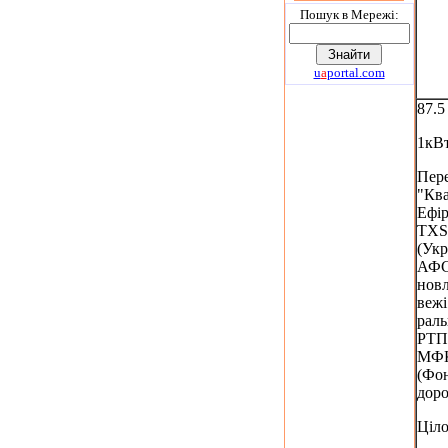
Пошук в Мережi:
u
a
portal.com
87.
1кВ
Пер
"Ква
Ефі
TXS
(Укр
АФС
новл
вежі
раль
РТП
МФ
(Фо
доро
Ціл