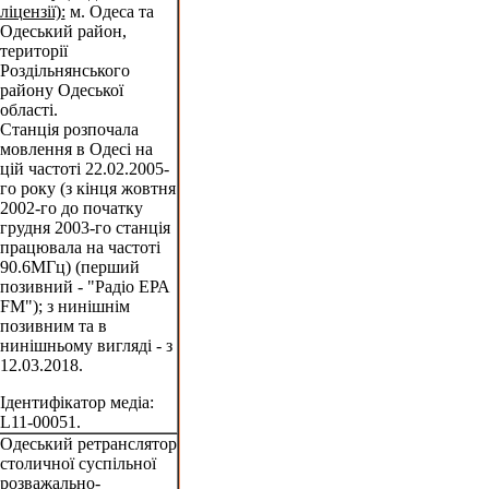
ліцензії):
м. Одеса та
Одеський район,
території
Роздільнянського
району Одеської
області.
Станція розпочала
мовлення в Одесі на
цій частоті 22.02.2005-
го року (з кінця жовтня
2002-го до початку
грудня 2003-го станція
працювала на частоті
90.6МГц) (перший
позивний - "Радіо ЕРА
FM"); з нинішнім
позивним та в
нинішньому вигляді - з
12.03.2018.
Ідентифікатор медіа:
L11-00051.
Одеський ретранслятор
столичної суспільної
розважально-