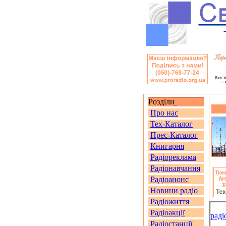
Розділи
Про нас
Тех-Каталог
Прес-Каталог
Книгарня
Радіореклама
Радіонавчання
Радіоанонс
Новини радіо
Радіожиття
Радіоакції
раді
Радіостанції