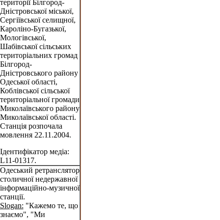
території Білгород-
Дністровської міської,
Сергіївської селищної,
Кароліно-Бугазької,
Мологівської,
Шабівської сільських
територіальних громад
Білгород-
Дністровського району
Одеської області,
Коблівської сільської
територіальної громади
Миколаївського району
Миколаївської області.
Станція розпочала
мовлення 22.11.2004.
Ідентифікатор медіа:
L11-01317.
Одеський ретранслятор
столичної недержавної
інформаційно-музичної
станції.
Slogan:
"Кажемо те, що
знаємо", "Ми