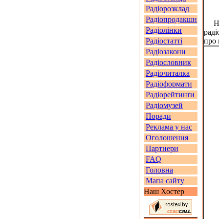
Радіорозклад
Радіопродакшн
На ц
Радіолінки
раді
Радіостатті
про 
Радіозакони
Радіословник
Радіочиталка
Радіоформати
Радіорейтинґи
Радіомузей
Поради
Реклама у нас
Оголошення
Партнери
FAQ
Головна
Мапа сайту
Наш Хостер