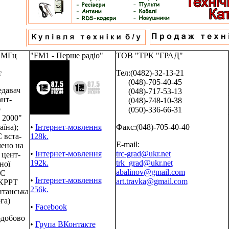
5 МГц
"FM1 - Перше радіо"
ТОВ "ТРК "ГРАД"
т
Тел:(0482)-32-13-21
(048)-705-40-45
едавач
(048)-717-53-13
нт-
(048)-748-10-38
р
(050)-336-66-31
 2000"
аїна);
•
Інтернет-мовлення
Факс:(048)-705-40-40
 вста-
128k.
E-mail:
ено на
•
Інтернет-мовлення
trc-grad@ukr.net
 цент-
192k.
trk_grad@ukr.net
ної
abalinov@gmail.com
С
•
Інтернет-мовлення
art.travka@gmail.com
КРРТ
256k.
нтанська
га)
•
Facebook
одобово
•
Група ВКонтакте