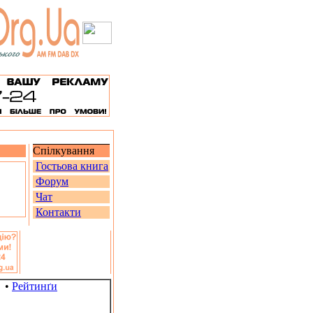
Спілкування
Гостьова книга
Форум
Чат
Контакти
•
Рейтинґи