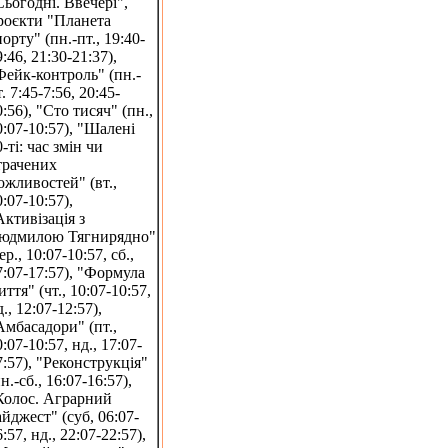
Сьогодні. Ввечері",
роєкти "Планета
порту" (пн.-пт., 19:40-
:46, 21:30-21:37),
Фейк-контроль" (пн.-
. 7:45-7:56, 20:45-
0:56), "Сто тисяч" (пн.,
0:07-10:57), "Шалені
-ті: час змін чи
трачених
ожливостей" (вт.,
0:07-10:57),
Активізація з
юдмилою Тягнирядно"
ер., 10:07-10:57, сб.,
7:07-17:57), "Формула
иття" (чт., 10:07-10:57,
., 12:07-12:57),
Амбасадори" (пт.,
:07-10:57, нд., 17:07-
7:57), "Реконструкція"
н.-сб., 16:07-16:57),
Колос. Аграрний
айджест" (суб, 06:07-
:57, нд., 22:07-22:57),