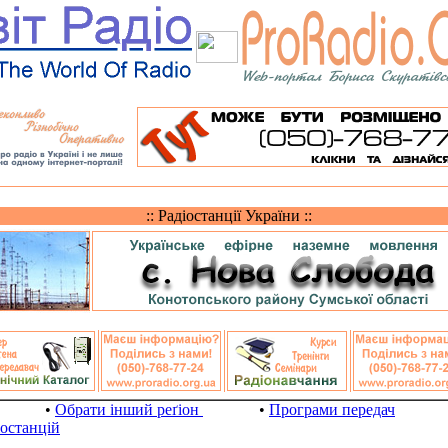
:: Радіостанції України ::
•
Обрати інший реґіон
•
Програми передач
іостанцій