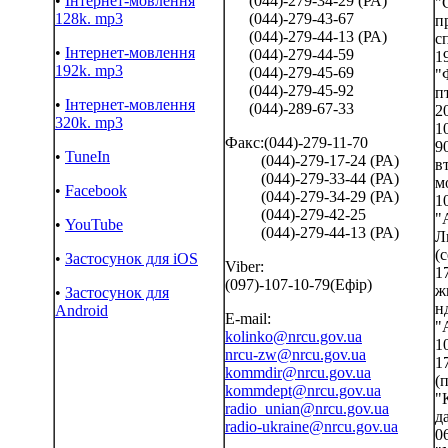
•
Інтернет-мовлення
(044)-279-34-29 (РА)
"
128k. mp3
(044)-279-43-67
п
(044)-279-44-13 (РА)
с
•
Інтернет-мовлення
(044)-279-44-59
19
192k. mp3
(044)-279-45-69
"
(044)-279-45-92
пт
•
Інтернет-мовлення
(044)-289-67-33
2
320k. mp3
1
Факс:(044)-279-11-70
90
•
TuneIn
(044)-279-17-24 (РА)
в
(044)-279-33-44 (РА)
м
•
Facebook
(044)-279-34-29 (РА)
1
(044)-279-42-25
"
•
YouTube
(044)-279-44-13 (РА)
Л
(с
•
Застосунок для iOS
Viber:
1
(097)-107-10-79(Ефір)
ж
•
Застосунок для
нд
Android
E-mail:
"
kolinko@nrcu.gov.ua
10
nrcu-zw@nrcu.gov.ua
1
kommdir@nrcu.gov.ua
(п
kommdept@nrcu.gov.ua
"
radio_unian@nrcu.gov.ua
д
radio-ukraine@nrcu.gov.ua
06