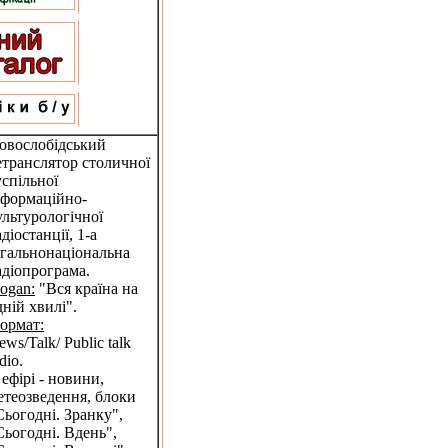
овослобідський
етранслятор столичної
успільної
нформаційно-
ультурологічної
діостанції, 1-а
агальнонаціональна
адіопрограма.
logan:
"Вся країна на
дній хвилі".
ормат:
ews/Talk/ Public talk
dio.
 ефірі - новини,
етеозведення, блоки
Сьогодні. Зранку",
Сьогодні. Вдень",