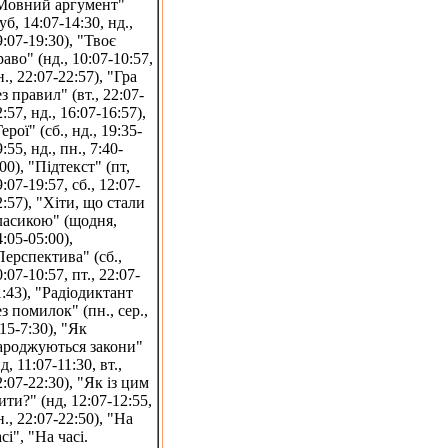
Мовний аргумент"
уб, 14:07-14:30, нд.,
9:07-19:30), "Твоє
раво" (нд., 10:07-10:57,
н., 22:07-22:57), "Гра
ез правил" (вт., 22:07-
:57, нд., 16:07-16:57),
ерої" (сб., нд., 19:35-
:55, нд., пн., 7:40-
00), "Підтекст" (пт,
:07-19:57, сб., 12:07-
2:57), "Хіти, що стали
ласикою" (щодня,
4:05-05:00),
Перспектива" (сб.,
:07-10:57, пт., 22:07-
1:43), "Радіодиктант
ез помилок" (пн., сер.,
:15-7:30), "Як
ароджуються закони"
д, 11:07-11:30, вт.,
2:07-22:30), "Як із цим
ити?" (нд, 12:07-12:55,
н., 22:07-22:50), "На
сі", "На часі.