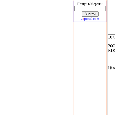
Пошук в Мережi:
u
a
portal.com
107
200
RD
Ціл