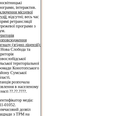
росвітницькі
рограми, інтерактив.
ключення місцевої
удії:
відсутні; весь час
 прямі ретрансляції
ережевої програми з
ум.
ериторія
озповсюдження
игналу (згідно ліцензії):
. Нова Слобода та
ериторія
овослобідської
ільської територіальної
ромади Конотопського
айону Сумської
бласті.
танція розпочала
овлення в населеному
нкті ??.??.????.
дентифікатор медіа:
11-01052.
имчасовий дозвіл
ацради з ТРМ на