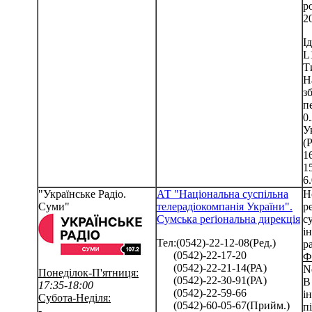
р
2
І
L
Т
Н
з
п
0.
У
(
1
1
6
"Українське Радіо.
АТ "Національна суспільна
Н
Суми"
телерадіокомпанія України".
р
Сумська реґіональна дирекція
с
і
Тел:(0542)-22-12-08(Ред.)
р
(0542)-22-17-20
Ф
(0542)-22-21-14(РА)
N
Понеділок-П'ятниця:
(0542)-22-30-91(РА)
В
17:35-18:00
(0542)-22-59-66
і
Субота-Неділя:
(0542)-60-05-67(Прийм.)
п
-