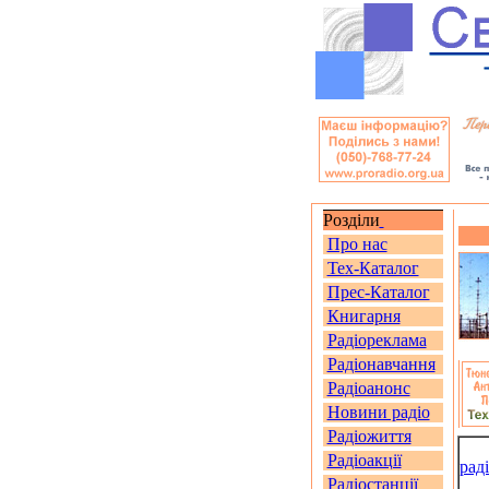
Розділи
Про нас
Тех-Каталог
Прес-Каталог
Книгарня
Радіореклама
Радіонавчання
Радіоанонс
Новини радіо
Радіожиття
Радіоакції
рад
Радіостанції