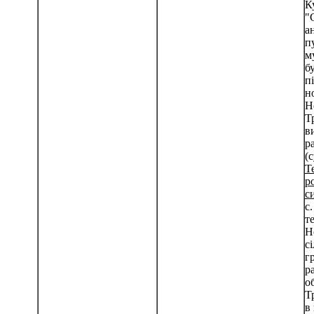
К
"
а
п
м
бу
п
н
Н
Т
в
р
(
Т
р
с
с
т
Н
с
г
р
о
Т
в