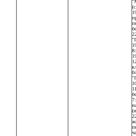
"
(с
1
п
п
б
22
"Г
19
8:
19
1
к
0
"
10
1
б
7
н
(н
2
ж
п
ча