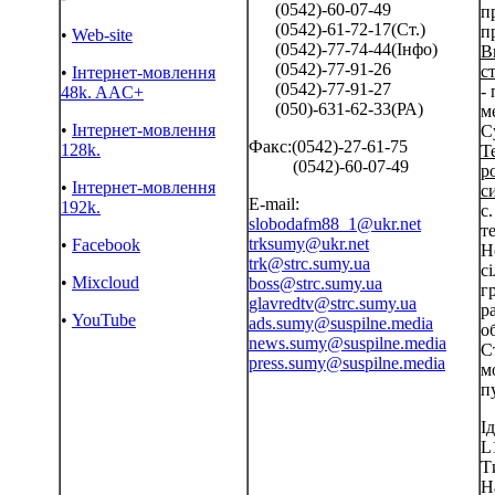
(0542)-60-07-49
п
(0542)-61-72-17(Ст.)
п
•
Web-site
(0542)-77-74-44(Інфо)
В
(0542)-77-91-26
ст
•
Інтернет-мовлення
(0542)-77-91-27
-
48k. AAC+
(050)-631-62-33(РА)
м
•
Інтернет-мовлення
С
Факс:(0542)-27-61-75
128k.
Т
(0542)-60-07-49
р
•
Інтернет-мовлення
с
E-mail:
192k.
с
slobodafm88_1@ukr.net
т
trksumy@ukr.net
•
Facebook
Н
trk@strc.sumy.ua
с
•
Mixcloud
boss@strc.sumy.ua
г
glavredtv@strc.sumy.ua
р
•
YouTube
ads.sumy@suspilne.media
о
news.sumy@suspilne.media
С
press.sumy@suspilne.media
м
пу
І
L
Т
Н