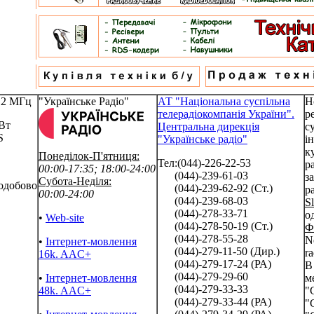
.2 МГц
"Українське Радіо"
АТ "Національна суспільна
Н
телерадіокомпанія України".
р
Вт
Центральна дирекція
с
S
"Українське радіо"
і
к
Понеділок-П'ятниця:
Тел:(044)-226-22-53
ра
00:00-17:35; 18:00-24:00
(044)-239-61-03
з
Субота-Неділя:
одобово
(044)-239-62-92 (Ст.)
р
00:00-24:00
(044)-239-68-03
S
(044)-278-33-71
о
•
Web-site
(044)-278-50-19 (Ст.)
Ф
(044)-278-55-28
N
•
Інтернет-мовлення
(044)-279-11-50 (Дир.)
ra
16k. AAC+
(044)-279-17-24 (РА)
В
(044)-279-29-60
•
Інтернет-мовлення
м
(044)-279-33-33
48k. AAC+
"
(044)-279-33-44 (РА)
"