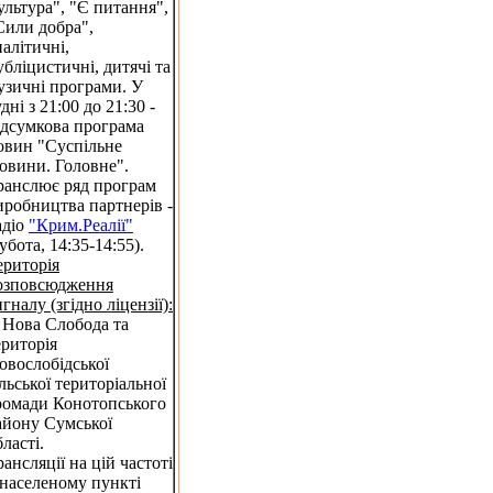
ультура", "Є питання",
Сили добра",
налітичні,
убліцистичні, дитячі та
узичні програми. У
дні з 21:00 до 21:30 -
ідсумкова програма
овин "Суспільне
овини. Головне".
ранслює ряд програм
иробництва партнерів -
адіо
"Крим.Реалії"
субота, 14:35-14:55).
ериторія
озповсюдження
игналу (згідно ліцензії):
. Нова Слобода та
ериторія
овослобідської
ільської територіальної
ромади Конотопського
айону Сумської
бласті.
рансляції на цій частоті
 населеному пункті