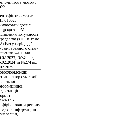
озпочалися в лютому
022.
дентифікатор медіа:
11-01052.
имчасовий дозвіл
ацради з ТРМ на
більшення потужності
ередавача (з 0.1 кВт до
2 кВт) у період дії в
країні воєнного стану
Рішення №101 від
6.02.2023, №349 від
5.02.2024 та №274 від
.02.2025).
овослобідський
етранслятор сумської
успільної
нформаційної
адіостанції.
ормат:
ews/Talk.
 ефірі - новини регіону,
нтерв'ю, інформаційні,
ізнавальні,