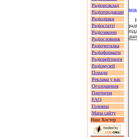
Радіорозклад
мов
Радіопродакшн
Радіолінки
На 
Радіостатті
рад
під
Радіозакони
діа
Радіословник
Радіочиталка
Радіоформати
Радіорейтинґи
Радіомузей
Поради
Реклама у нас
Оголошення
Партнери
FAQ
Головна
Мапа сайту
Наш Хостер