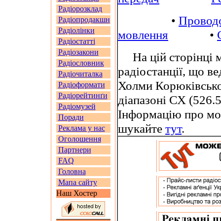
Радіорозклад
•
Провод
Радіопродакшн
Радіолінки
мовлення
•
Радіостатті
Радіозакони
На цій сторінці м
Радіословник
радіостанції, що в
Радіочиталка
Холми Корюківськог
Радіоформати
Радіорейтинґи
діапазоні СХ (526.5
Радіомузей
Інформацію про мо
Поради
шукайте
тут
.
Реклама у нас
Оголошення
Партнери
FAQ
Головна
Мапа сайту
Наш Хостер