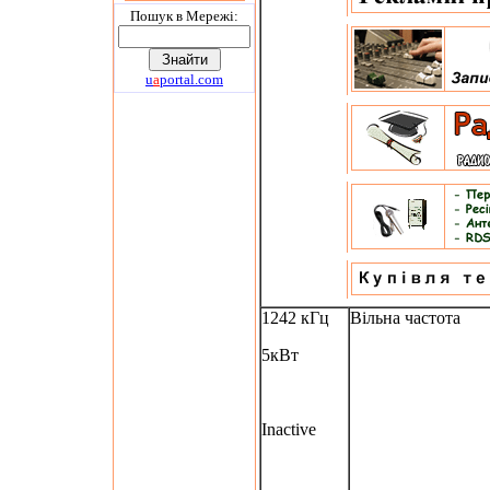
Пошук в Мережi:
u
a
portal.com
1242 кГц
Вільна частота
5кВт
Inactive