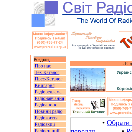
Розділи
:: Ра
Про нас
Тех-Каталог
Прес-Каталог
Книгарня
Радіореклама
Радіонавчання
Радіоанонс
Новини радіо
Радіожиття
•
Обрати 
Радіоакції
передач
•
Р
Радіостанції