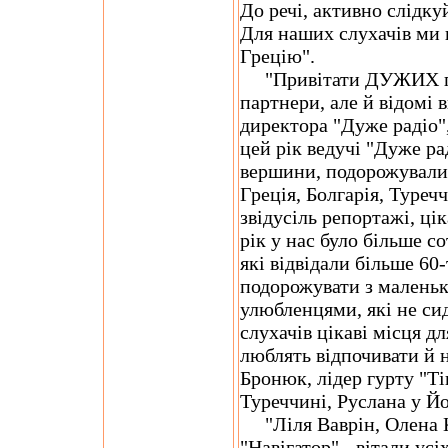
До речі, активно слідку
Для наших слухачів ми 
Грецію".
"Привітати ДУЖИХ при
партнери, але й відомі 
директора "Дуже радіо"
цей рік ведучі "Дуже р
вершини, подорожували 
Греція, Болгарія, Туреч
звідусіль репортажі, цік
рік у нас було більше с
які відвідали більше 60-
подорожувати з малень
улюбленцями, які не сид
слухачів цікаві місця д
люблять відпочивати й 
Бронюк, лідер гурту "Тік
Туреччині, Руслана у Йо
"Ліля Ваврін, Олена К
"Навігатор" - вітали ус