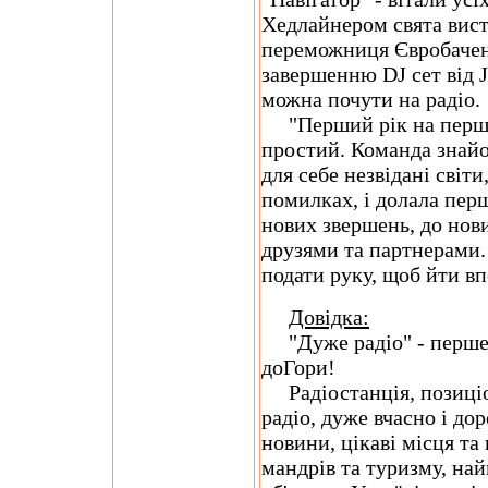
Хедлайнером свята вист
переможниця Євробаченн
завершенню DJ сет від Ju
можна почути на радіо.
"Перший рік на першо
простий. Команда знайо
для себе незвідані світи
помилках, і долала пер
нових звершень, до нов
друзями та партнерами. 
подати руку, щоб йти вп
Довідка:
"Дуже радіо" - перше 
доГори!
Радіостанція, позиціо
радіо, дуже вчасно і до
новини, цікаві місця та 
мандрів та туризму, най