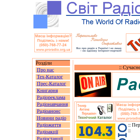
Розділи
:: Сучасн
Про нас
Тех-Каталог
Прес-Каталог
Книгарня
Радіореклама
Радіонавчання
Радіоанонс
Новини радіо
Радіожиття
:: Пе
::
Радіоакції
Радіостанції