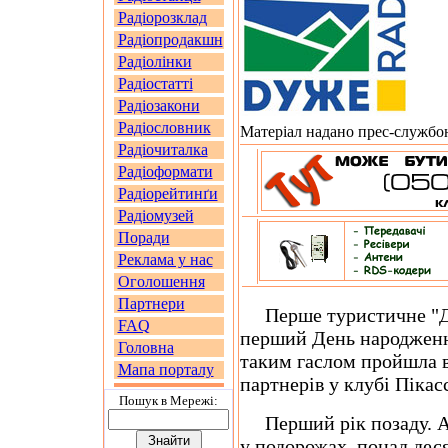
Радіорозклад
Радіопродакшн
Радіолінки
Радіостатті
Радіозакони
Радіословник
Матеріал надано прес-службою
Радіочиталка
Радіоформати
Радіорейтинґи
Радіомузей
Поради
Реклама у нас
Оголошення
Партнери
Перше туристичне "Дуж
FAQ
перший День народження.
Головна
таким гаслом пройшла ве
Мапа порталу
партнерів у клубі Пікас
Пошук в Мережi:
Перший рік позаду. А 
у подорожах, понад десят