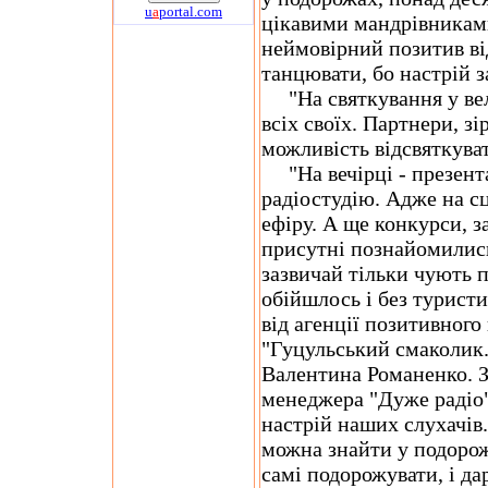
u
a
portal.com
цікавими мандрівникам
неймовірний позитив від
танцювати, бо настрій 
"На святкування у вел
всіх своїх. Партнери, зі
можливість відсвяткув
"На вечірці - презента
радіостудію. Адже на сц
ефіру. А ще конкурси, за
присутні познайомились
зазвичай тільки чують 
обійшлось і без турист
від агенції позитивног
"Гуцульський смаколик.
Валентина Романенко. З
менеджера "Дуже радіо
настрій наших слухачів.
можна знайти у подоро
самі подорожувати, і д