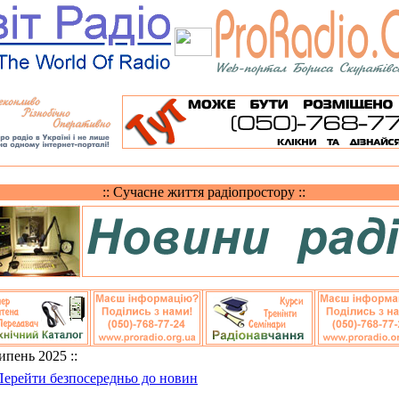
:: Сучасне життя радіопростору ::
Липень 2025 ::
Перейти безпосередньо до новин