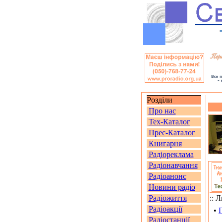
Розділи
Про нас
Тех-Каталог
Прес-Каталог
Книгарня
Радіореклама
Радіонавчання
Радіоанонс
Новини радіо
Радіожиття
:: 
Радіоакції
•
Радіостанції