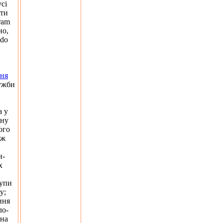
усі
яти
ram
но,
ido
ння
ружби
а у
цну
ого
ож
н-
х
рупи
у;
иня
ло-
ина