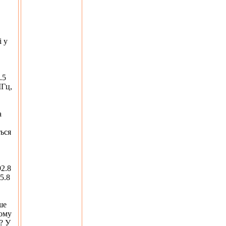
і у
.5
МГц,
а
ться
2.8
5.8
ше
мому
и? У