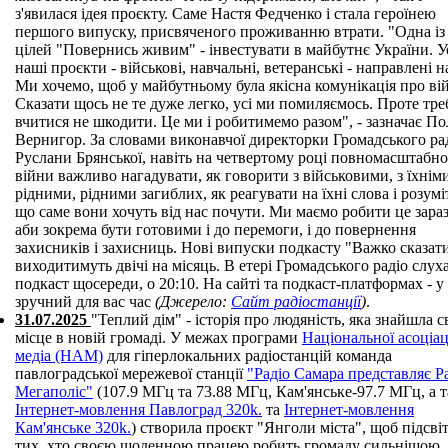
з'явилася ідея проєкту. Саме Настя Федченко і стала героїнею
першого випуску, присвяченого проживанню втрати. "Одна із
цілей "Повернись живим" - інвестувати в майбутнє України. У
наші проєкти - військові, навчальні, ветеранські - направлені н
Ми хочемо, щоб у майбутньому була якісна комунікація про вій
Сказати щось не те дуже легко, усі ми помиляємось. Проте тре
вчитися не шкодити. Це ми і робитимемо разом", - зазначає По
Вернигор. За словами виконавчої директорки Громадського ра
Руслани Брянської, навіть на четвертому році повномасштабно
війни важливо нагадувати, як говорити з військовими, з їхнім
рідними, рідними загиблих, як реагувати на їхні слова і розумі
що саме вони хочуть від нас почути. Ми маємо робити це зараз
аби зокрема бути готовими і до перемоги, і до повернення
захисників і захисниць. Нові випуски подкасту "Важко сказат
виходитимуть двічі на місяць. В етері Громадського радіо слух
подкаст щосереди, о 20:10. На сайті та подкаст-платформах - у
зручний для вас час
(Джерело:
Сайт радіостанції
)
.
31.07.2025
"Теплий дім" - історія про людяність, яка знайшла с
місце в новій громаді. У межах програми
Національної асоціац
медіа (НАМ)
для гіперлокальних радіостанцій команда
павлоградської мережевої станції
"Радіо Самара представляє Р
Мегаполіс"
(107.9 МГц та 73.88 МГц, Кам'янське-97.7 МГц, а 
Інтернет-мовлення Павлоград 320k.
та
Інтернет-мовлення
Кам'янське 320k.
) створила проєкт "Янголи міста", щоб підсві
тих, хто своєю щоденною працею робить громаду сильнішою.