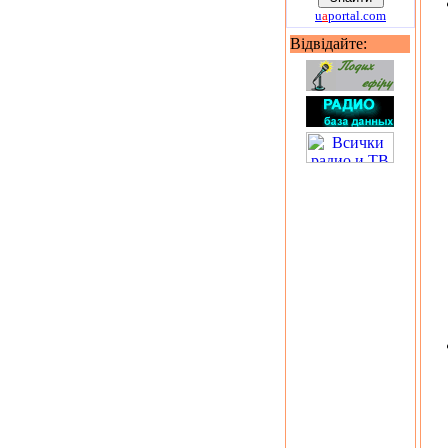
u
a
portal.com
Відвідайте: