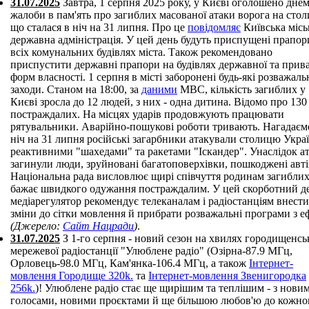
31.07.2025
Завтра, 1 серпня 2025 року, у Києві оголошено дне
жалоби в пам'ять про загиблих масованої атаки ворога на сто
що сталася в ніч на 31 липня. Про це
повідомляє
Київська місь
державна адміністрація. У цей день будуть приспущені прапор
всіх комунальних будівлях міста. Також рекомендовано
приспустити державні прапори на будівлях державної та прив
форм власності. 1 серпня в місті заборонені будь-які розважаль
заходи. Станом на 18:00, за
даними
МВС, кількість загиблих у
Києві зросла до 12 людей, з них - одна дитина. Відомо про 130
постраждалих. На місцях ударів продовжують працювати
рятувальники. Аварійно-пошукові роботи тривають. Нагадаємо
ніч на 31 липня російські загарбники атакували столицю Укра
реактивними "шахедами" та ракетами "Іскандер". Унаслідок а
загинули люди, зруйновані багатоповерхівки, пошкоджені авті
Національна рада висловлює щирі співчуття родинам загиблих
бажає швидкого одужання постраждалим. У цей скорботний д
медіарегулятор рекомендує телеканалам і радіостанціям внести
зміни до сітки мовлення й прибрати розважальні програми з е
(Джерело:
Сайт Нацради
)
.
31.07.2025
З 1-го серпня - новий сезон на хвилях городищенсь
мережевої радіостанції "Улюблене радіо" (Озірна-87.9 МГц,
Орловець-98.0 МГц, Кам'янка-106.4 МГц, а також
Інтернет-
мовлення Городище 320k.
та
Інтернет-мовлення Звенигородка
256k.
)! Улюблене радіо стає ще щирішим та теплішим - з нови
голосами, новими проєктами й ще більшою любов'ю до кожно