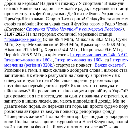
дорозі за кермом? На дачі чи пікніку? У спортзалі? Вимкнули
світло? Навіть на стадіоні - вмикайте радіо, і журналісти станці
прокоментують футбол для вас. Де б ви не були - Українська
Прем'єр-Ліга з вами. Старт з 1-го серпня! Слідкуйте за анонса
сторіз та вболівайте за український футбол разом з Радіо Чемпі
(Джерело:
Сторінка "Радіо Чемпіон" у соцмережі Facebook
)
.
31.07.2025
На платформах столичної мережевої станції
"Громадське радіо"
(Київ-99.4 МГц, Миколаїв-88.3 МГц, Суми-
МГц, Хутір-Михайлівський-89.9 МГц, Краматорськ-90.9 МГц,
Нікополь-91.5 МГц, Херсон-94.4 МГц, Покровськ-99.6 МГц,
Чернігів-105.9 МГц, а крім того -
Інтернет-мовлення 24k. AAC
Інтернет-мовлення 160k.
,
Інтернет-мовлення 160k.
та
Інтернет
мовлення (реґіони) 320k.
) стартував подкаст
"Важко сказати"
.
Розмови на теми, в яких складно добирати слова і ніяково ста
запитання. Як етично реагувати на людину з протезом? Як
співчувати чужій втраті? Які слова доречні у розмовах про
внутрішньо переміщених людей? Як коректно подякувати
військовому? Як розмовляти з іноземцями про війну в Україні
цих розмовах я не претендую на єдину правильну стратегію, а
запитую в інших людей, які мають відповідний досвід. Ми не
даватимемо порад, як переживати горе, ми просто будемо пору
розповіла авторка та ведуча подкасту, репортерка фонду
"Повернись живим" Поліна Вернигор. Ідея подкасту народила
коли Поліна читала допис журналістки Насті Федченко, чолов
якої загинув на фронті. "Я хочу підтримати, але як?", - так і