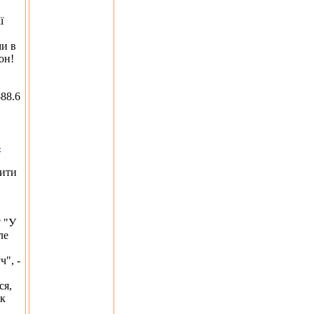
ї
ми в
он!
88.6
,
-
вити
? "У
ле
ч", -
ся,
ік