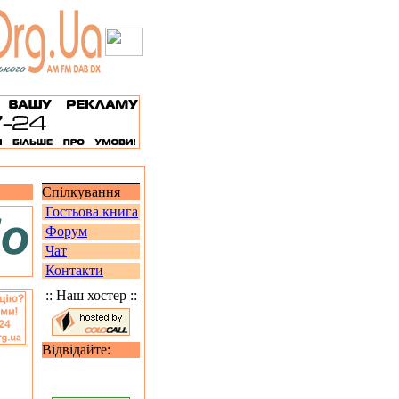
Спілкування
Гостьова книга
Форум
Чат
Контакти
:: Наш хостер ::
Відвідайте: