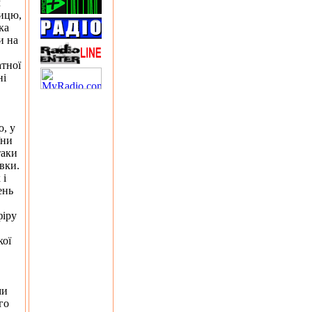
м
лицю,
ка
и на
атної
ні
, у
їни
таки
вки.
 і
ень
фіру
кої
ми
го