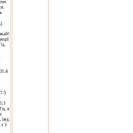
лене
ює
ь
і
мкай!
анції
Гц,
7
01.4
7.5
5.3
Гц, а
а
 їжу,
 з 3
й