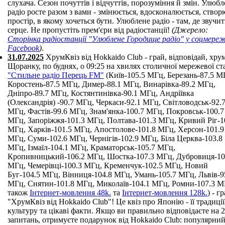
слухача. Сезон почуттів і відчуттів, порозуміння й змін. Улюб
радіо росте разом з вами - змінюється, вдосконалюється, створ
простір, в якому хочеться бути. Улюблене радіо - там, де звучит
серце. Не пропустіть прем'єри від радіостанції!
(Джерело:
Сторінка радіостанції "Улюблене Городище радіо" у соцмереж
Facebook
)
.
31.07.2025
ХрумКвіз від Hokkaido Club - грай, відповідай, хру
Щоранку, по буднях, о 09:25 на хвилях столичної мережевої ст
"Стильне радіо Перець FM"
(Київ-105.5 МГц, Березань-87.5 М
Коростень-87.5 МГц, Димер-88.1 МГц, Винарівка-89.2 МГц,
Дніпро-89.7 МГц, Костянтинівка-90.1 МГц, Андріївка
(Олександрія) -90.7 МГц, Черкаси-92.1 МГц, Світловодськ-92.
МГц, Фастів-99.6 МГц, Знам'янка-100.7 МГц, Покровськ-100.7
МГц, Запоріжжя-101.3 МГц, Полтава-101.3 МГц, Кривий Ріг-1
МГц, Харків-101.5 МГц, Апостолове-101.8 МГц, Херсон-101.9
МГц, Суми-102.6 МГц, Чернігів-102.9 МГц, Біла Церква-103.8
МГц, Ізмаїл-104.1 МГц, Краматорськ-105.7 МГц,
Кропивницький-106.2 МГц, Шостка-107.3 МГц, Дубровиця-10
МГц, Чемерівці-100.3 МГц, Кременчук-102.5 МГц, Новий
Буг-104.5 МГц, Вінниця-104.8 МГц, Умань-105.7 МГц, Львів-9
МГц, Снятин-101.8 МГц, Миколаїв-104.1 МГц, Ромни-107.3 М
також
Інтернет-мовлення 48k.
та
Інтернет-мовлення 128k.
) - гр
"ХрумКвіз від Hokkaido Club"! Це квіз про Японію - її традиції,
культуру та цікаві факти. Якщо ви правильно відповідаєте на 2
запитань, отримуєте подарунок від Hokkaido Club: популярни