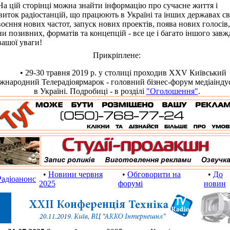
цій сторінці можна знайти інформацію про сучасне життя і
виток радіостанцій, що працюють в Україні та інших державах сві
оєння нових частот, запуск нових проектів, поява нових голосів,
ни позивних, форматів та концепцій - все це і багато іншого завж
вашої уваги!
Прикріплене:
• 29-30 травня 2019 р. у столиці проходив XXV Київський
жнародний Телерадіоярмарок - головний бізнес-форум медіаіндус
в Україні. Подробиці - в розділі
"Оголошення"
.
•
Новини червня
•
Обговорити на
•
До
Радіоанонс
2025
форумі
новин