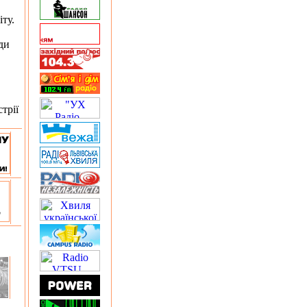
ту.
ди
трії