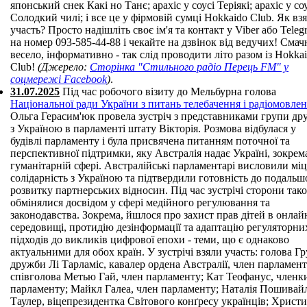
японський снек Какі но Танє; арахіс у соусі Теріякі; арахіс у со
Солодкий чилі; і все це у фірмовій сумці Hokkaido Club. Як вз
участь? Просто надішліть своє ім'я та контакт у Viber або Teleg
на номер 093-585-44-88 і чекайте на дзвінок від ведучих! Смач
весело, інформативно - так слід проводити літо разом із Hokka
Club!
(Джерело:
Сторінка "Стильного радіо Перець FM" у
соцмережі Facebook
)
.
31.07.2025
Під час робочого візиту до Мельбурна голова
Національної ради України з питань телебачення і радіомовле
Ольга Герасим'юк провела зустріч з представниками групи д
з Україною в парламенті штату Вікторія. Розмова відбулася у
будівлі парламенту і була присвячена питанням поточної та
перспективної підтримки, яку Австралія надає Україні, зокрем
гуманітарній сфері. Австралійські парламентарі висловили мі
солідарність з Україною та підтвердили готовність до подальш
розвитку партнерських відносин. Під час зустрічі сторони так
обмінялися досвідом у сфері медійного регулювання та
законодавства. Зокрема, йшлося про захист прав дітей в онлай
середовищі, протидію дезінформації та адаптацію регуляторни
підходів до викликів цифрової епохи - теми, що є однаково
актуальними для обох країн. У зустрічі взяли участь: голова Г
дружби Лі Тарламіс, кавалер ордена Австралії, член парламент
співголова Метью Гай, член парламенту; Кат Теофанус, членк
парламенту; Майкл Галеа, член парламенту; Наталія Пошивай
Таулер, віцепрезидентка Світового конґресу українців; Христ