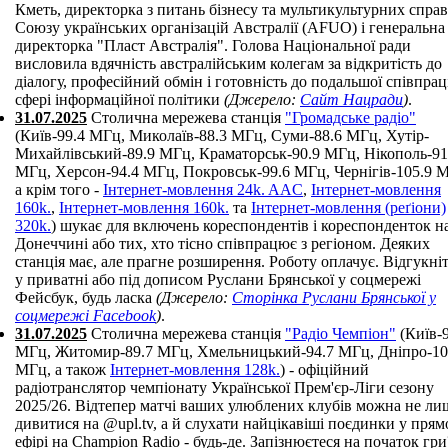
Кметь, директорка з питань бізнесу та мультикультурних справ
Союзу українських організацій Австралії (AFUO) і генеральна
директорка "Пласт Австралія". Голова Національної ради
висловила вдячність австралійським колегам за відкритість до
діалогу, професійний обмін і готовність до подальшої співпрац
сфері інформаційної політики
(Джерело:
Сайт Нацради
)
.
31.07.2025
Столична мережева станція
"Громадське радіо"
(Київ-99.4 МГц, Миколаїв-88.3 МГц, Суми-88.6 МГц, Хутір-
Михайлівський-89.9 МГц, Краматорськ-90.9 МГц, Нікополь-91
МГц, Херсон-94.4 МГц, Покровськ-99.6 МГц, Чернігів-105.9 
а крім того -
Інтернет-мовлення 24k. AAC
,
Інтернет-мовлення
160k.
,
Інтернет-мовлення 160k.
та
Інтернет-мовлення (реґіони)
320k.
) шукає для включень кореспондентів і кореспонденток н
Донеччині або тих, хто тісно співпрацює з регіоном. Деяких
станція має, але прагне розширення. Роботу оплачує. Відгукні
у приватні або під дописом Руслани Брянської у соцмережі
Фейсбук, будь ласка
(Джерело:
Сторінка Руслани Брянської у
соцмережі Facebook
)
.
31.07.2025
Столична мережева станція
"Радіо Чемпіон"
(Київ-9
МГц, Житомир-89.7 МГц, Хмельницький-94.7 МГц, Дніпро-10
МГц, а також
Інтернет-мовлення 128k.
) - офіційний
радіотранслятор чемпіонату Української Прем'єр-Ліги сезону
2025/26. Відтепер матчі ваших улюблених клубів можна не ли
дивитися на @upl.tv, а й слухати найцікавіші поєдинки у пря
ефірі на Champion Radio - будь-де. Запізнюєтеся на початок гр