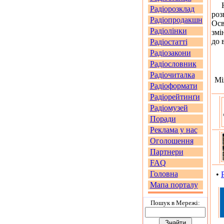
На 
Радіорозклад
роз
Радіопродакшн
Осв
Радіолінки
змі
до 
Радіостатті
Радіозакони
Радіословник
Радіочиталка
Мі
Радіоформати
Радіорейтинґи
Радіомузей
Поради
Реклама у нас
Оголошення
Партнери
FAQ
Головна
•
Мапа порталу
Пошук в Мережi: