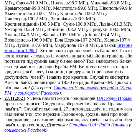
МГц, Одеса-91.0 МГц, Полтава-98.7 МГц, Миколаїв-98.8 МГц,
Краматорськ-99.0 МГц, Мелітополь-99.6 МГц, Нікополь-99.9 
Хмельницький-100.1 МГц, Кривий Ріг-100.2 МГц,
Павлоград-100.2 МГц, Запоріжжя-100.3 МГц,
Кропивницький-100.5 МГц, Суми-100.8 МГц, Львів-101.3 МГц
Ужгород-102.4 МГц, Вінниця-103.2 МГц, Прилуки-104.8 МГц,
Умань-104.9 МГц, Жашків-105.9 МГц, Дніпро-106.4 МГц,
Вознесенськ-106.9 МГц, Біла Церква-107.2 МГц, Харків-107.4
МГц, Лубни-107.6 МГц, Маріуполь-107.8 МГц, а також
Інтерне
мовлення 128k.
)! Хотіли знати про що мовчать банкіри? Та хто
вони взагалі - люди, які.. можуть видати мільйони гривень, аб
поставити під сумнів вашу бізнес-ідею? Тоді знайомтесь ближч
експертами в ефірі радіо Країна FM. Ви почуєте усе як є: про
кредити для бізнесу і скоринг, про державні програми та їх
доступність (чи ні?), і навіть про креатив. Слухайте експертів
Альянс Банку щовівторка о 18:30 на радіо Країна FM. Цікаво т
пізнавально!
(Джерело:
Сторінка Україномовного радіо "Краї
FM" у соцмережі Facebook
)
.
27.11.2021
У День пам'яті жертв голодоморів
UA: Радіо Промі
презентує проєкт "Свідчення, збережені в архівах. Правда і
пам'ять". Слухайте сьогодні, 27 листопада, двічі на годину озв
свідчення тих, хто пережив Голодомор, архівні дані про події
голодоморів, та важливу інформацію, яку треба знати, аби збе
пам'ять про геноцид
(Джерело:
Сторінка UA: Радіо Промінь у
соцмережі Facebook
)
.