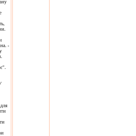
ану
е
ть,
ни.
и
на. -
у
.
є".
У
 для
ити
ати
ви