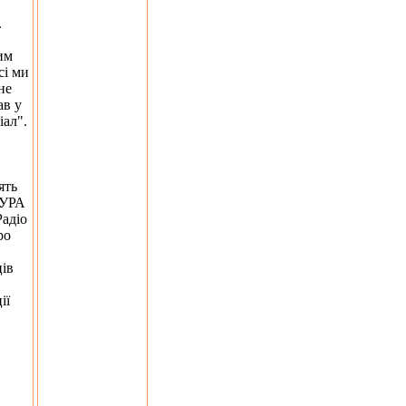
.
им
сі ми
не
ав у
іал".
ять
ТУРА
Радіо
ро
ців
ії