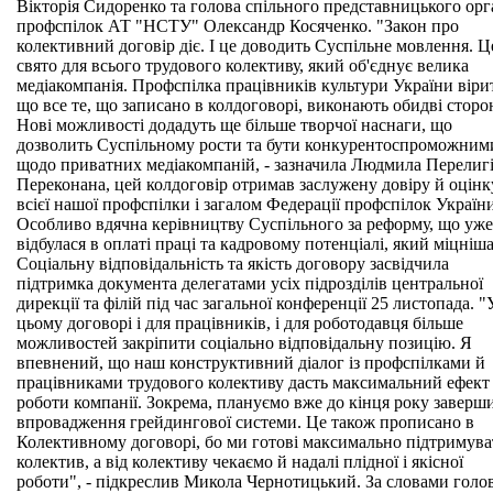
Вікторія Сидоренко та голова спільного представницького орг
профспілок АТ "НСТУ" Олександр Косяченко. "Закон про
колективний договір діє. І це доводить Суспільне мовлення. Ц
свято для всього трудового колективу, який об'єднує велика
медіакомпанія. Профспілка працівників культури України віри
що все те, що записано в колдоговорі, виконають обидві сторо
Нові можливості додадуть ще більше творчої наснаги, що
дозволить Суспільному рости та бути конкурентоспроможним
щодо приватних медіакомпаній, - зазначила Людмила Перелигі
Переконана, цей колдоговір отримав заслужену довіру й оцінк
всієї нашої профспілки і загалом Федерації профспілок України
Особливо вдячна керівництву Суспільного за реформу, що уже
відбулася в оплаті праці та кадровому потенціалі, який міцніша
Соціальну відповідальність та якість договору засвідчила
підтримка документа делегатами усіх підрозділів центральної
дирекції та філій під час загальної конференції 25 листопада. "
цьому договорі і для працівників, і для роботодавця більше
можливостей закріпити соціально відповідальну позицію. Я
впевнений, що наш конструктивний діалог із профспілками й
працівниками трудового колективу дасть максимальний ефект
роботи компанії. Зокрема, плануємо вже до кінця року заверш
впровадження грейдингової системи. Це також прописано в
Колективному договорі, бо ми готові максимально підтримув
колектив, а від колективу чекаємо й надалі плідної і якісної
роботи", - підкреслив Микола Чернотицький. За словами голо