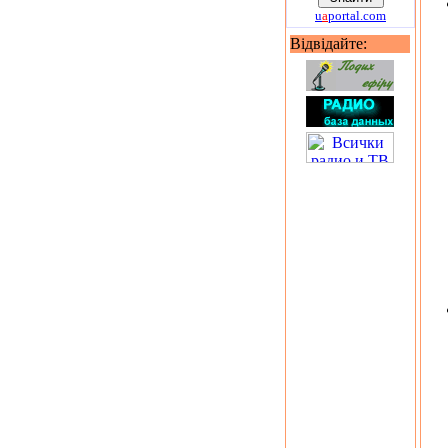
u
a
portal.com
Відвідайте: