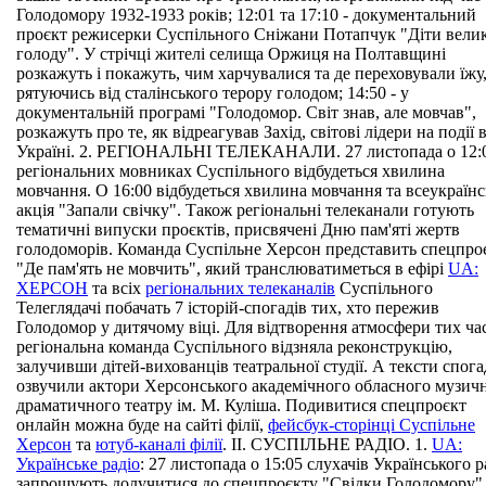
Голодомору 1932-1933 років; 12:01 та 17:10 - документальний
проєкт режисерки Суспільного Сніжани Потапчук "Діти вели
голоду". У стрічці жителі селища Оржиця на Полтавщині
розкажуть і покажуть, чим харчувалися та де переховували їжу
рятуючись від сталінського терору голодом; 14:50 - у
документальній програмі "Голодомор. Світ знав, але мовчав",
розкажуть про те, як відреагував Захід, світові лідери на події 
Україні. 2. РЕГІОНАЛЬНІ ТЕЛЕКАНАЛИ. 27 листопада о 12:
регіональних мовниках Суспільного відбудеться хвилина
мовчання. О 16:00 відбудеться хвилина мовчання та всеукраїнс
акція "Запали свічку". Також регіональні телеканали готують
тематичні випуски проєктів, присвячені Дню пам'яті жертв
голодоморів. Команда Суспільне Херсон представить спецпро
"Де пам'ять не мовчить", який транслюватиметься в ефірі
UA:
ХЕРСОН
та всіх
регіональних телеканалів
Суспільного
Телеглядачі побачать 7 історій-спогадів тих, хто пережив
Голодомор у дитячому віці. Для відтворення атмосфери тих ча
регіональна команда Суспільного відзняла реконструкцію,
залучивши дітей-вихованців театральної студії. А тексти спога
озвучили актори Херсонського академічного обласного музич
драматичного театру ім. М. Куліша. Подивитися спецпроєкт
онлайн можна буде на сайті філії,
фейсбук-сторінці Суспільне
Херсон
та
ютуб-каналі філії
. ІІ. СУСПІЛЬНЕ РАДІО. 1.
UA:
Українське радіо
: 27 листопада о 15:05 слухачів Українського р
запрошують долучитися до спецпроєкту "Свідки Голодомору" 