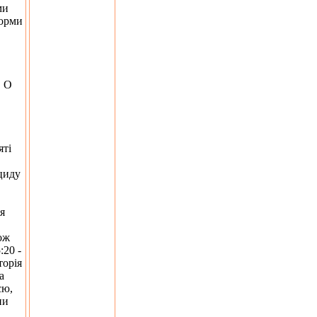
ми
форми
. О
яті
циду
я
ож
:20 -
торія
а
сю,
ни