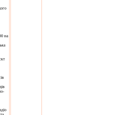
кого
,
в
00 на
ька
єкт
сів
дів
но-
адіо
та