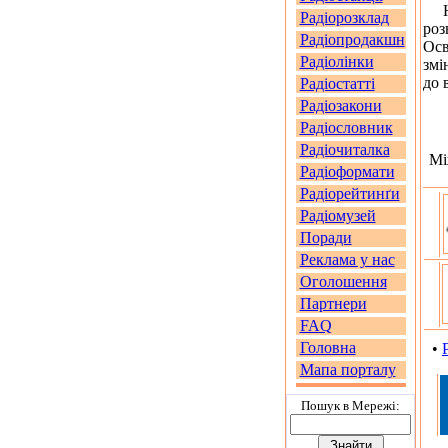
На 
Радіорозклад
роз
Радіопродакшн
Осв
Радіолінки
змі
до 
Радіостатті
Радіозакони
Радіословник
Радіочиталка
Мі
Радіоформати
Радіорейтинґи
Радіомузей
Поради
Реклама у нас
Оголошення
Партнери
FAQ
Головна
•
Мапа порталу
Пошук в Мережi: