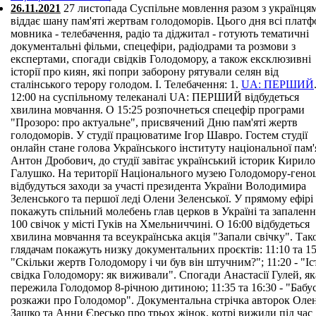
26.11.2021
27 листопада Суспільне мовлення разом з українця
віддає шану пам'яті жертвам голодоморів. Цього дня всі плат
мовника - телебачення, радіо та діджитал - готують тематичні
документальні фільми, спецефіри, радіодрами та розмови з
експертами, спогади свідків Голодомору, а також ексклюзивні
історії про киян, які попри заборону рятували селян від
сталінського терору голодом. I. Телебачення: 1.
UA: ПЕРШИЙ
12:00 на суспільному телеканалі UA: ПЕРШИЙ відбудеться
хвилина мовчання. О 15:25 розпочнеться спецефір програми
"Прозоро: про актуальне", присвячений Дню пам'яті жертв
голодоморів. У студії працюватиме Ігор Шавро. Гостем студії
онлайн стане голова Українського інституту національної пам'
Антон Дробович, до студії завітає український історик Кирило
Галушко. На території Національного музею Голодомору-гено
відбудуться заходи за участі президента України Володимира
Зеленського та першої леді Олени Зеленської. У прямому ефірі
покажуть спільний молебень глав церков в Україні та запаленн
100 свічок у місті Гуків на Хмельниччині. О 16:00 відбудеться
хвилина мовчання та всеукраїнська акція "Запали свічку". Так
глядачам покажуть низку документальних проєктів: 11:10 та 15
"Скільки жертв Голодомору і чи був він штучним?"; 11:20 - "Іс
свідка Голодомору: як виживали". Спогади Анастасії Гулей, як
пережила Голодомор 8-річною дитиною; 11:35 та 16:30 - "Бабу
розкажи про Голодомор". Документальна стрічка авторок Оле
Зашко та Анни Єресько про трьох жінок, котрі вижили під час