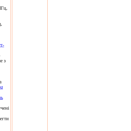
МГц,
,
т-
о
е з
а
на
нь
учені
регти