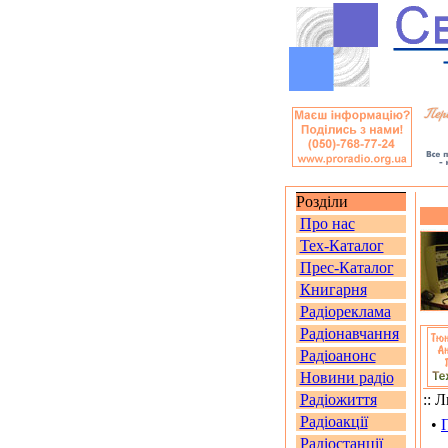
Розділи
Про нас
Тех-Каталог
Прес-Каталог
Книгарня
Радіореклама
Радіонавчання
Радіоанонс
Новини радіо
Радіожиття
:: 
Радіоакції
•
Радіостанції