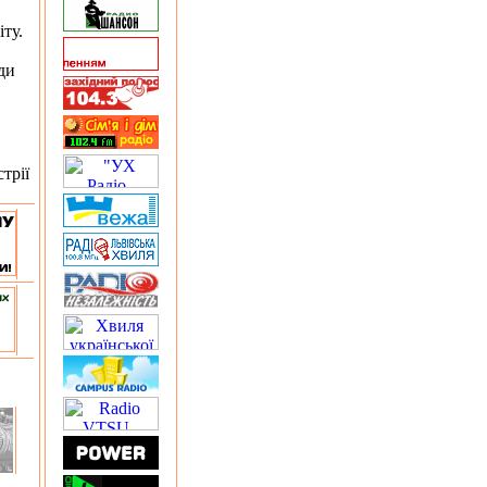
ту.
ди
трії