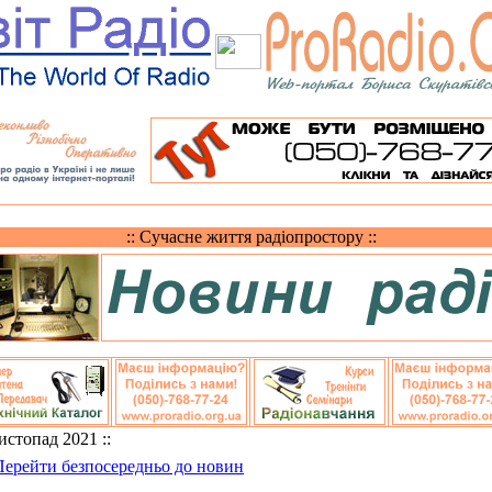
:: Сучасне життя радіопростору ::
Листопад 2021 ::
Перейти безпосередньо до новин