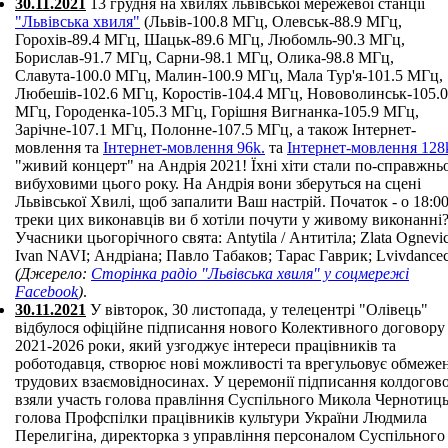
30.11.2021
13 грудня на хвилях львівської мережевої станції
"Львівська хвиля"
(Львів-100.8 МГц, Олевськ-88.9 МГц,
Горохів-89.4 МГц, Шацьк-89.6 МГц, Любомль-90.3 МГц,
Борислав-91.7 МГц, Сарни-98.1 МГц, Олика-98.8 МГц,
Славута-100.0 МГц, Малин-100.9 МГц, Мала Тур'я-101.5 МГц,
Любешів-102.6 МГц, Коростів-104.4 МГц, Нововолинськ-105.0
МГц, Городенка-105.3 МГц, Горішня Вигнанка-105.9 МГц,
Зарічне-107.1 МГц, Полонне-107.5 МГц, а також Інтернет-
мовлення та
Інтернет-мовлення 96k.
та
Інтернет-мовлення 128
"живий концерт" на Андрія 2021! Їхні хіти стали по-справжнь
вибуховими цього року. На Андрія вони зберуться на сцені
Львівської Хвилі, щоб запалити Ваш настрій. Початок - о 18:00
треки цих виконавців ви б хотіли почути у живому виконанні
Учасники цьогорічного свята: Antytila / Антитіла; Zlata Ognevi
Ivan NAVI; Андріана; Павло Табаков; Тарас Гаврик; Lvivdance
(Джерело:
Сторінка радіо "Львівська хвиля" у соцмережі
Facebook
)
.
30.11.2021
У вівторок, 30 листопада, у телецентрі "Олівець"
відбулося офіційне підписання нового Колективного договору
2021-2026 роки, який узгоджує інтереси працівників та
роботодавця, створює нові можливості та врегульовує обмеже
трудових взаємовідносинах. У церемонії підписання колдогов
взяли участь голова правління Суспільного Микола Чернотиц
голова Профспілки працівників культури України Людмила
Перелигіна, директорка з управління персоналом Суспільного