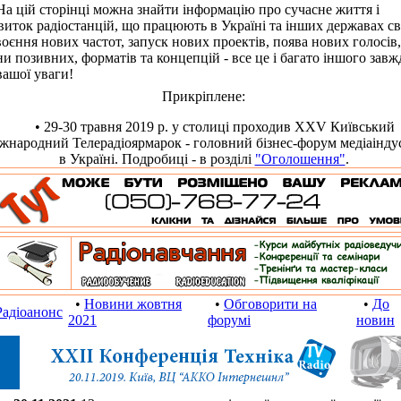
цій сторінці можна знайти інформацію про сучасне життя і
виток радіостанцій, що працюють в Україні та інших державах сві
оєння нових частот, запуск нових проектів, поява нових голосів,
ни позивних, форматів та концепцій - все це і багато іншого завж
вашої уваги!
Прикріплене:
• 29-30 травня 2019 р. у столиці проходив XXV Київський
жнародний Телерадіоярмарок - головний бізнес-форум медіаіндус
в Україні. Подробиці - в розділі
"Оголошення"
.
•
Новини жовтня
•
Обговорити на
•
До
Радіоанонс
2021
форумі
новин