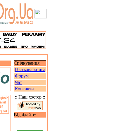
Спілкування
Гостьова книга
Форум
Чат
Контакти
:: Наш хостер ::
Відвідайте: