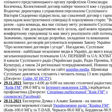
спільного представницького органу профспілок Олександра
Косяченка, Колективний договір набере чинності вже з грудня
Водночас директорка з управління персоналом Суспільного
Вікторія Сидоренко підкреслила, що схвалений договір є гарн
прикладом конструктивної співпраці й порозуміння сторін: "В
разом - одна команда, яка має спільну мету: розвивати Суспіль
мовлення. І ми докладатимемо всіх зусиль, щоб кожен працюв
комфортному середовищі та мав змогу реалізувати свій потенц
Зазначимо, правові засади розробки, укладення та виконання
колективних договорів регулюються нормами Закону України
"Про колективні договори і угоди". Нагадаємо, Суспільне
мовлення - найбільше незалежне медіа в Україні, до якого вход
загальнонаціональні телеканали UA: ПЕРШИЙ та UA: КУЛЬ
й канали Суспільного радіо (Українське радіо, Радіо Промінь, 
Культура), а також 24 регіональні телерадіокомпанії. Новини п
Україну та регіони читайте на сайті
suspilne.media
. Щомісяця
Суспільне дивляться, слухають і читають понад 13 млн україн
(Джерело:
Сайт АТ НСТУ
)
.
29.11.2021
Завтра з 4:00 до 6:00 на хвилях столичної радіостанц
"Київ FM"
(98.0 МГц та
Інтернет-мовлення 128k.
) відбудеться
профілактика
(Джерело:
Сторінка радіостанції "Київ FM" у
соцмережі Facebook
)
.
28.11.2021
Експертна Думка з Альянс Банком - на хвилях
столичної мережевої станції
Україномовне радіо "Країна FM"
(Київ-100.0 МГц та T-DAB, Черкаси-90.6 МГц, Бердянськ-90.9