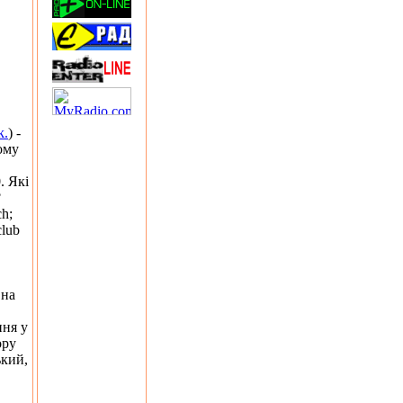
k.
) -
ому
. Які
?
ch;
club
 на
ння у
ору
ький,