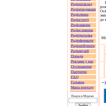
На 
Радіорозклад
роз
Радіопродакшн
Осв
Радіолінки
змі
до 
Радіостатті
Радіозакони
Радіословник
Радіочиталка
Мі
Радіоформати
Радіорейтинґи
Радіомузей
Поради
Реклама у нас
Оголошення
Партнери
FAQ
Головна
•
Мапа порталу
Пошук в Мережi: