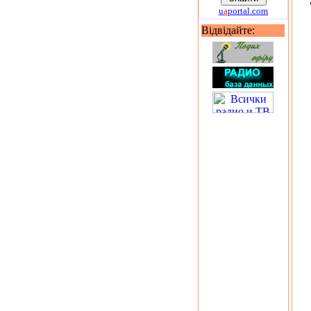
u
a
portal.com
Відвідайте: