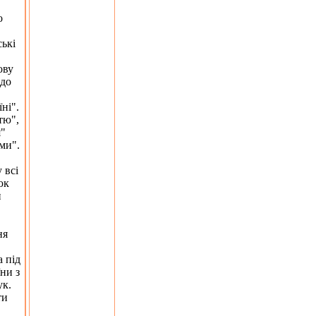
о
ські
ову
одо
ні".
тю",
я"
ми".
 всі
юк
и
ня
 під
ни з
ук.
ти