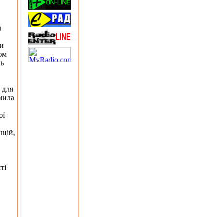
и
ми
ом
нь
 для
мила
ої
нцій,
ті