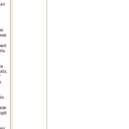
нал
ве
ння
кої
ить
ня
обл.
7
а
бл.
нія
орії
тип