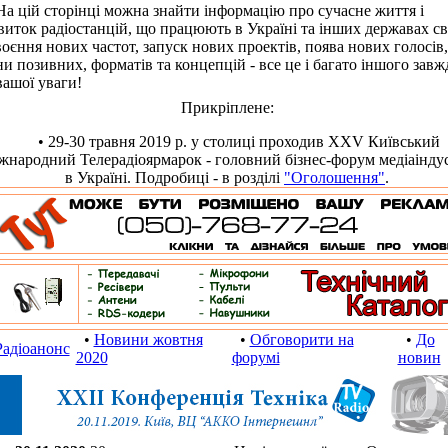
цій сторінці можна знайти інформацію про сучасне життя і
виток радіостанцій, що працюють в Україні та інших державах сві
оєння нових частот, запуск нових проектів, поява нових голосів,
ни позивних, форматів та концепцій - все це і багато іншого завж
вашої уваги!
Прикріплене:
• 29-30 травня 2019 р. у столиці проходив XXV Київський
жнародний Телерадіоярмарок - головний бізнес-форум медіаіндус
в Україні. Подробиці - в розділі
"Оголошення"
.
•
Новини жовтня
•
Обговорити на
•
До
Радіоанонс
2020
форумі
новин