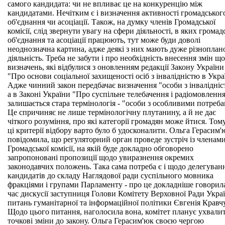
самого кандидата: чи не впливає це на конкуренцію між
кандидатами. Нечітким є і визначення активності громадськог
об'єднання чи асоціації. Також, на думку членів Громадської
комісії, слід звернути увагу на сфери діяльності, в яких громад
об'єднання та асоціації працюють, тут може буди доволі
неоднозначна картина, адже деякі з них мають дуже різноплан
діяльність. Треба не забути і про необхідність внесення змін щ
визначень, які відбулися з оновленням редакції Закону України
"Про основи соціальної захищеності осіб з інвалідністю в Украї
Адже чинний закон передбачає визначення "особи з інвалідніс
а в Законі України "Про суспільне телебачення і радіомовленн
залишається стара термінологія - "особи з особливими потреба
Це спричиняє не лише термінологічну плутанину, а й не дає
чіткого розуміння, про які категорії громадян може йтися. Тому
ці критерії відбору варто було б удосконалити. Ольга Герасим'
повідомила, що регуляторний орган проведе зустріч із членам
Громадської комісії, на якій буде докладно обговорено
запропоновані пропозиції щодо увиразнення окремих
законодавчих положень. Така сама потреба є і щодо делегуван
кандидатів до складу Наглядової ради суспільного мовника
фракціями і групами Парламенту - про це докладніше говорила
час дискусії заступниця Голови Комітету Верховної Ради Украї
питань гуманітарної та інформаційної політики Євгенія Кравч
Щодо цього питання, наголосила вона, комітет планує ухвали
точкові зміни до закону. Ольга Герасим'юк своєю чергою