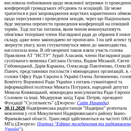
висловила побоювання щодо можливої затримки із проведенн
конференцій громадських об'єднань та асоціацій. Це може
трапитися в разі запровадження жорстких карантинних обмеж
щодо пересування і проведення заходів, через що Національна
буде змушена перенести проведення конференцій на пізніший
термін. Тоді постає питання, яким чином виконуватимуть
обов'язки теперішні члени Наглядової ради до обрання її ново
складу, адже воно законодавчо не прописано. І на цей аспект т
звернути увагу, коли готуватимуться зміни до законодавства,
наголосила вона. В обговоренні також взяли участь голова
Правління АТ "НСТУ" Зураб Аласанія, члени Наглядової ради
суспільного мовника Світлана Остапа, Вадим Міський, Євген
Глібовицький, Дарія Каракіна, Олександр Павліченко, Олексій
Панич, представники посольств і міжнародних організацій, в. 
голови Офісу Ради Європи в Україні Олена Литвиненко, голо
Комітету Верховної Ради України з питань гуманітарної та
інформаційної політики Микита Потураєв, народний депутат
Микола Княжицький, міжнародна консультантка Ради Європи 
Соломон та інші. Модерував захід Тарас Петрів, президент
Фундації "Суспільність"
(Джерело:
Сайт Нацради
)
.
30.11.2020
Надвірнянська радіостанція "Надвірна" розпочала
мовлення у селі Микуличині Надвірнянського району Івано-
Франківської області. Трансляції здійснюються на частоті 106.
МГц
(Джерело:
Портал "Ефірне телебачення та радіомовленн
Україні"
)
.