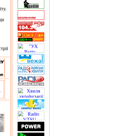
ту.
ди
трії