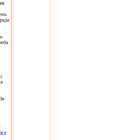
ям
ень
 рада
го
реба
о.
ва
Ів
0
я в