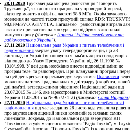
28.11.2020
Трускавецька місцева радіостанція "Говорить
Трускавець", яка до цього працювала у проводовій мережі,
відтепер мовить в ефірі на частоті 98.8 МГц. Окрім звукового
мовлення на частоті також присутній сигнал RDS: TRUSKVTS
98,8FM/SVOJA/HVYLA. Нагадаємо - радіостанція виграла дан
частотне присвоєння на конкурсі, що відбувся в листопаді
минулого року
(Джерело:
Портал "Ефірне телебачення та
радіомовлення в Україні"
)
.
27.11.2020
Національна рада України з питань телебачення і
радіомовлення
звертає увагу телерадіоорганізацій, що 28
листопада в Україні вшановується пам'ять жертв голодоморів
відповідно до Указу Президента України від 26.11.1998 №
1310/1998. У цей день необхідно внести відповідні зміни до
програм теле- та радіопередач. При плануванні програм і пере
на цей день регулятор рекомендує керуватися
Правилами
веде
мовлення на теле- і радіоканалах у дні трауру (скорботи, жалоб
дні пам'яті, затвердженими рішенням Національної ради від
23.07.2015 № 1146, яке зареєстроване в Міністерстві юстиції
України 11.08.2015 за № 967/27412)
(Джерело:
Сайт Нацради
)
27.11.2020
Національна рада України з питань телебачення і
радіомовлення
під час засідання 26 листопада ухвалила рішен
про анулювання ліцензій низки компаній за заявами самих
ліцензіатів. Зокрема, до Національної ради звернулося КП
"Глухівська студія місцевого мовлення "Радіо Глухів", м. Глухі
Сумської обл. (позивні "Говорить Глухів"), із клопотанням про