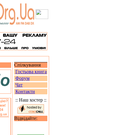
Спілкування
Гостьова книга
Форум
Чат
Контакти
:: Наш хостер ::
Відвідайте: