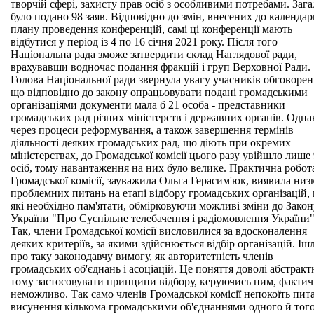
творчій сфері, захисту прав осіб з особливими потребами. Заг
було подано 98 заяв. Відповідно до змін, внесених до календа
плану проведення конференцій, самі ці конференції мають
відбутися у період із 4 по 16 січня 2021 року. Після того
Національна рада зможе затвердити склад Наглядової ради,
врахувавши водночас подання фракцій і груп Верховної Ради.
Голова Національної ради звернула увагу учасників обговорен
що відповідно до закону опрацьовувати подані громадськими
організаціями документи мала б 21 особа - представники
громадських рад різних міністерств і державних органів. Одна
через процеси реформування, а також завершення термінів
діяльності деяких громадських рад, що діють при окремих
міністерствах, до Громадської комісії цього разу увійшло лише
осіб, тому навантаження на них було велике. Практична робот
Громадської комісії, зауважила Ольга Герасим'юк, виявила низ
проблемних питань на етапі відбору громадських організацій,
які необхідно пам'ятати, обмірковуючи можливі зміни до Закон
України "Про Суспільне телебачення і радіомовлення України"
Так, члени Громадської комісії висловилися за вдосконалення
деяких критеріїв, за якими здійснюється відбір організацій. Іш
про таку законодавчу вимогу, як авторитетність членів
громадських об'єднань і асоціацій. Це поняття доволі абстракт
тому застосовувати принципи відбору, керуючись ним, факти
неможливо. Так само членів Громадської комісії непокоїть пит
висунення кількома громадськими об'єднаннями одного й тог