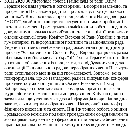
30.11.2020
30 листопада голова Національної ради Ольга
Герасим'юк взяла участь в обговоренні "Вибори незалежної та
професійної Наглядової ради та її роль для успіху суспільного
мовника". Вона розповіла про процес обрання Наглядової рад
"НСТУ", який нині координує регулятор, а також проблемні
питання, помічені Громадською комісією при роботі з подани
документами громадських об'єднань та асоціацій. Організатор
онлайн-дискусії стали Комітет Верховної Ради України з пита
гуманітарної та інформаційної політики та Національна рада
України з питань телебачення і радіомовлення при підтримці
проєкту "Європейський Союз та Рада Європа працюють разом
підтримки свободи медіа в Україні". Ольга Герасим'юк ознайо
учасників обговорення із процесами, які відбуваються під час
організації Національною радою переобрання членів Наглядов
ради суспільного мовника від громадськості. Зокрема, вона
поінформувала, що до Наглядової ради за підсумками конфере
проведених у жовтні, увійшли Оксана Романюк і Віктор
Бобиренко, які представляють громадські організації сфери
журналістики та місцевого самоврядування. Крім того, вона
зауважила, що уточнюється деяка інформація щодо відповіднос
законодавчим нормам обрання члена Наглядової ради у сфері
фізичного виховання та спорту. Нині ж триває робота з оцінки
Громадською комісією поданих громадськими об'єднаннями та
асоціаціями документів у сферах освіти та науки, забезпечення
прав національних меншин, захисту інтересів дітей та молоді,