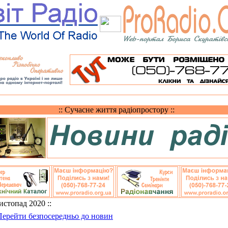
:: Сучасне життя радіопростору ::
Листопад 2020 ::
Перейти безпосередньо до новин