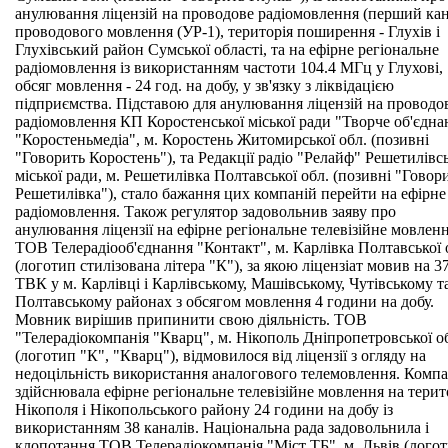
анулювання ліцензій на проводове радіомовлення (перший ка
проводового мовлення (УР-1), територія поширення - Глухів і
Глухівський район Сумської області, та на ефірне регіональне
радіомовлення із використанням частоти 104.4 МГц у Глухові,
обсяг мовлення - 24 год. на добу, у зв'язку з ліквідацією
підприємства. Підставою для анулювання ліцензій на проводо
радіомовлення КП Коростенської міської ради "Творче об'єдна
"Коростеньмедіа", м. Коростень Житомирської обл. (позивні
"Говорить Коростень"), та Редакції радіо "Релайф" Решетилівсь
міської ради, м. Решетилівка Полтавської обл. (позивні "Говор
Решетилівка"), стало бажання цих компаній перейти на ефірне
радіомовлення. Також регулятор задовольнив заяву про
анулювання ліцензії на ефірне регіональне телевізійне мовлен
ТОВ Телерадіооб'єднання "Контакт", м. Карлівка Полтавської 
(логотип стилізована літера "К"), за якою ліцензіат мовив на 3
ТВК у м. Карлівці і Карлівському, Машівському, Чутівському т
Полтавському районах з обсягом мовлення 4 години на добу.
Мовник вирішив припинити свою діяльність. ТОВ
"Телерадіокомпанія "Кварц", м. Нікополь Дніпропетровської о
(логотип "К", "Кварц"), відмовилося від ліцензії з огляду на
недоцільність використання аналогового телемовлення. Компа
здійснювала ефірне регіональне телевізійне мовлення на терит
Нікополя і Нікопольського району 24 години на добу із
використанням 38 каналів. Національна рада задовольнила і
клопотання ТОВ Телерадіокомпанія "Міст ТБ", м. Львів (лого