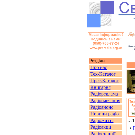
Розділи
Про нас
Тех-Каталог
Прес-Каталог
Книгарня
Радіореклама
Радіонавчання
Радіоанонс
Новини радіо
Радіожиття
:: 
Радіоакції
•
Радіостанції