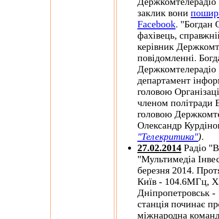
Держкомтелерадіо 
заклик вони
пошир
Facebook
. "Богдан
фахівець, справжн
керівник Держкомте
повідомленні. Богд
Держкомтелерадіо 
департамент інфор
головою Організаці
членом політради 
головою Держкомтел
Олександр Курдін
"Телекритика"
)
.
27.02.2014
Радіо "В
"Мультимедіа Інвес
березня 2014. Прот
Київ - 104.6МГц, Х
Дніпропетровськ -
станція починає пр
міжнародна команда