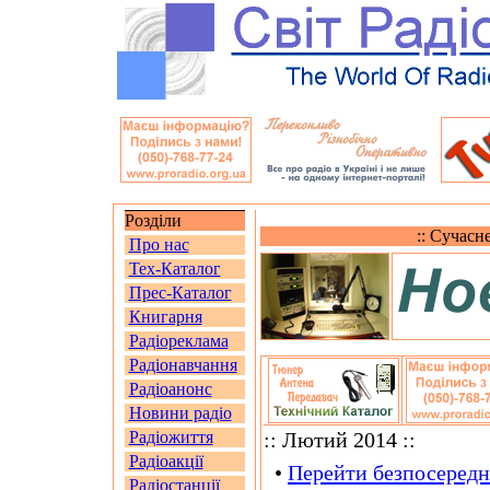
Розділи
:: Сучасн
Про нас
Тех-Каталог
Прес-Каталог
Книгарня
Радіореклама
Радіонавчання
Радіоанонс
Новини радіо
Радіожиття
:: Лютий 2014 ::
Радіоакції
•
Перейти безпосередн
Радіостанції