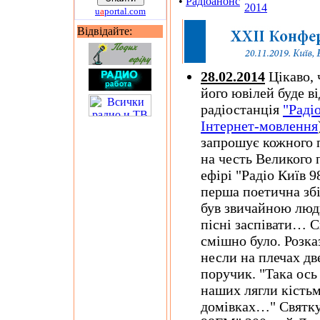
•
Радіоанонс
2014
u
a
portal.com
Відвідайте:
28.02.2014
Цікаво, 
його ювілей буде в
радіостанція
"Раді
Інтернет-мовлення
запрошує кожного п
на честь Великого 
ефірі "Радіо Київ 
перша поетична зб
був звичайною люд
пісні заспівати… С
смішно було. Розка
несли на плечах двер
поручик. "Така ось 
наших лягли кістьм
домівках…" Святкує