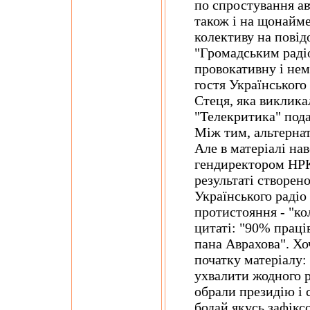
по спростування ав
також і на щонайм
колективу на повід
"Громадським радіо
провокативну і не
гостя Українського
Стеця, яка виклика
"Телекритика" пода
Між тим, альтерна
Але в матеріалі нав
гендиректором НР
результаті створен
Українського радіо
протистояння - "кол
цитаті: "90% праці
пана Аврахова". Хо
початку матеріалу:
ухвалити жодного р
обрали президію і 
бодай якусь зафікс