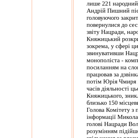
лише 221 народний
Андрій Пишний піс
головуючого закрит
повернулися до сес
звіту Нацради, на
Княжицький розкри
зокрема, у сфері ц
звинувативши Нацр
монополіста - компа
посиланням на сло
працював за дзвінк
потім Юрія Чмиря і
часів діяльності ць
Княжицького, зник
близько 150 місцев
Голова Комітету з 
інформації Микола
голові Нацради Во
розумінням підійшо