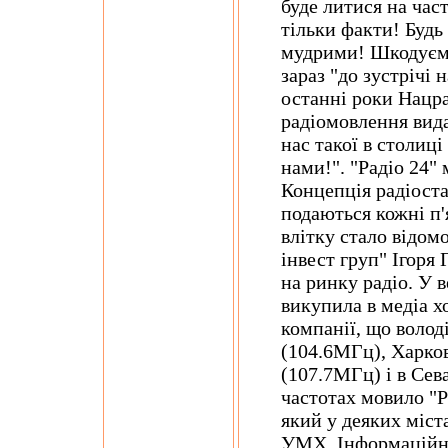
буде литися на част
тільки факти! Будь
мудрими! Шкодуємо
зараз "до зустрічі н
останні роки Нацра
радіомовлення вида
нас такої в столиц
нами!". "Радіо 24" 
Концепція радіоста
подаються кожні п'
влітку стало відом
інвест груп" Ігоря 
на ринку радіо. У 
викупила в медіа 
компанії, що волод
(104.6МГц), Харко
(107.7МГц) і в Сев
частотах мовило "Р
який у деяких міста
УМХ. Інформаційно