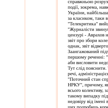
справжньою розрух
події, зокрема, на
України, найбільша
за класиком, таки в
"Телекритика" вийш
"Журналісти звину
цензурі - Аврахов н
звіт про збори кол
однак, звіт відвер
Заангажований підх
першому реченні: "
аби висловити недо
Тут слід пояснити.
речі, адміністраці
"Поточний стан спр
НРКУ", причому, яв
всього колективу, 
такому випадку під
недовіру від імені 
цих подробиць кор