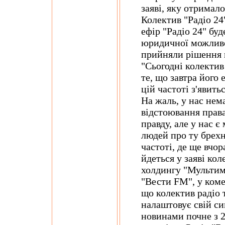
заяві, яку отримал
Колектив "Радіо 24"
ефір "Радіо 24" бу
юридичної можливо
прийняли рішення п
"Сьогодні колекти
те, що завтра його 
цій частоті з'явит
На жаль, у нас не
відстоювання права
правду, але у нас 
людей про ту брехн
частоті, де ще вчор
йдеться у заяві кол
холдингу "Мультиме
"Вести FM", у коме
що колектив радіо т
налаштовує свій си
новинами почне з 2