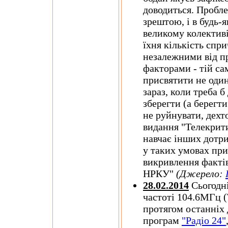
доводиться. Пробле
зрештою, і в будь-я
великому колективі
їхня кількість спр
незалежними від п
факторами - тій са
присвятити не один
зараз, коли треба б
зберегти (а берегти
не руйнувати, дехт
видання "Телекрити
навчає інших дотр
у таких умовах при
викривлення фактів
НРКУ"
(Джерело:
28.02.2014
Сьогодні
частоті 104.6МГц (
протягом останніх 
програм
"Радіо 24"