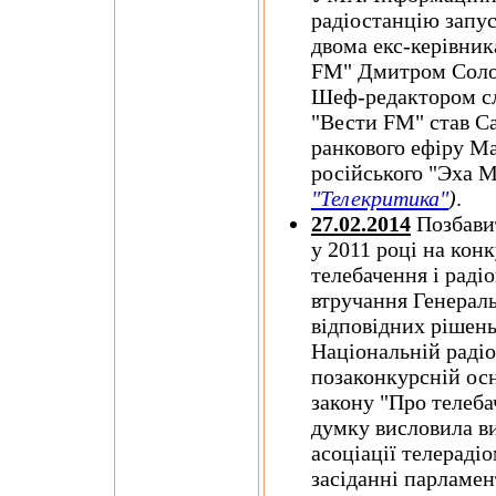
радіостанцію запуск
двома екс-керівни
FM" Дмитром Соло
Шеф-редактором сл
"Вести FM" став С
ранкового ефіру Ма
російського "Эха 
"Телекритика"
)
.
27.02.2014
Позбавит
у 2011 році на кон
телебачення і раді
втручання Генераль
відповідних рішень
Національній радіо
позаконкурсній ос
закону "Про телеба
думку висловила в
асоціації телераді
засіданні парламен