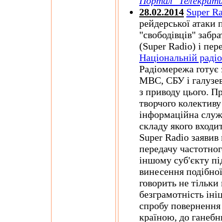
Портал "Телекрити
28.02.2014
Super R
рейдерської атаки 
"свободівців" забр
(Super Radio) і пер
Національній раді
Радіомережа готує 
МВС, СБУ і галузев
з приводу цього. Пр
творчого колектив
інформаційна служ
складу якого входи
Super Radio заявив
передачу частотног
іншому суб'єкту пі
винесення подібно
говорить не тільк
безграмотність ініц
спробу повернення 
країною, до ганеб