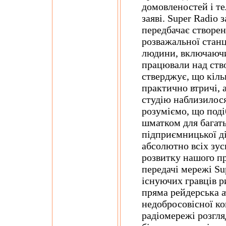
домовленостей і те
заяві. Super Radio 
передбачає створе
розважальної станці
людини, включаючи
працювали над ств
стверджує, що кільк
практично втричі, 
студію наблизилося
розуміємо, що под
шматком для багать
підприємницької ді
абсолютно всіх зу
розвитку нашого пр
передачі мережі Su
існуючих гравців р
пряма рейдерська а
недобросовісної кон
радіомережі розгл