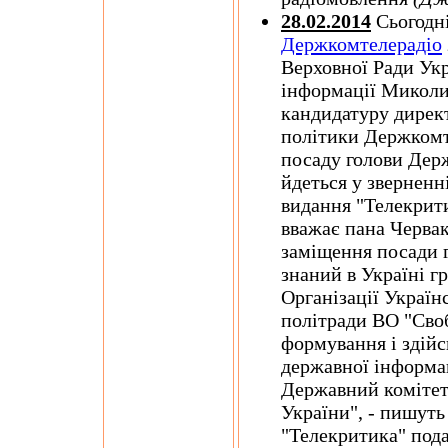
28.02.2014
Сьогодні
Держкомтелерадіо
Верховної Ради Укр
інформації Миколи
кандидатуру дирек
політики Держкомт
посаду голови Дер
йдеться у зверненні
видання "Телекрит
вважає пана Черва
заміщення посади г
знаний в Україні г
Організації Україн
політради ВО "Своб
формування і здійс
державної інформац
Державний комітет
України", - пишуть
"Телекритика" пода