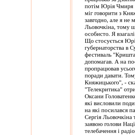
потім Юрія Чмиря 
міг говорити з Кня
завгодно, але я не 
Льовочкіна, тому щ
особисто. Я взагалі
Що стосується Юрія
губернаторства в С
фестиваль "Криштал
допомагав. А на по
пропрацював усього
поради давати. То
Княжицького", - с
"Телекритика" отри
Оксани Головатенко
які висловили поди
на які посилався п
Сергія Льовочкіна
заявою голови Наці
телебачення і рад