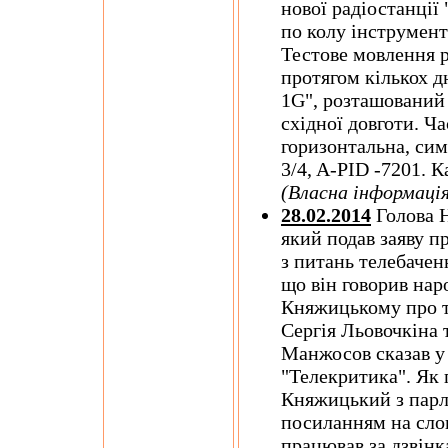
нової радіостанції 
по колу інструмен
Тестове мовлення 
протягом кількох дн
1G", розташований 
східної довготи. Ча
горизонтальна, сим
3/4, A-PID -7201. 
(Власна інформація
28.02.2014
Голова 
який подав заяву п
з питань телебачен
що він говорив на
Княжицькому про те
Сергія Льовочкіна 
Манжосов сказав у
"Телекритика". Як
Княжицький з парл
посиланням на сло
працював за дзвінк