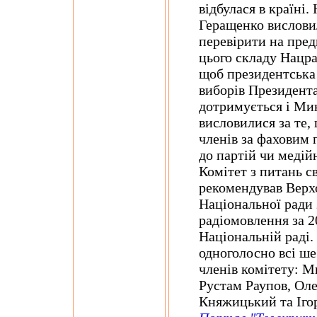
відбулася в країні
Геращенко вислови
перевірити на пред
цього складу Нацра
щоб президентська 
виборів Президента
дотримується і Мик
висловилися за те,
членів за фаховим 
до партій чи медій
Комітет з питань с
рекомендував Верхо
Національної ради 
радіомовлення за 2
Національній раді.
одноголосно всі ше
членів комітету: М
Рустам Раупов, Ол
Княжицький та Іг