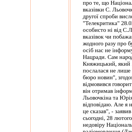
про те, що Націона
вказівки С. Льовоч
другої спроби висл
"Телекритика" 28.02
особисто ні від С.
вказівок чи побаж
жодного разу про бу
осіб нас не інформу
Нацради. Сам наро
Княжицький, який з
послалася не лише 
бюро новин", згодо
відмовився говорити
він отримав інформ
Льовочкіна та Юрія
відповідаю. Але я 
це сказав", - заяв
сьогодні, 28 лютог
недовіру Національ
радіомовлення
(Дж