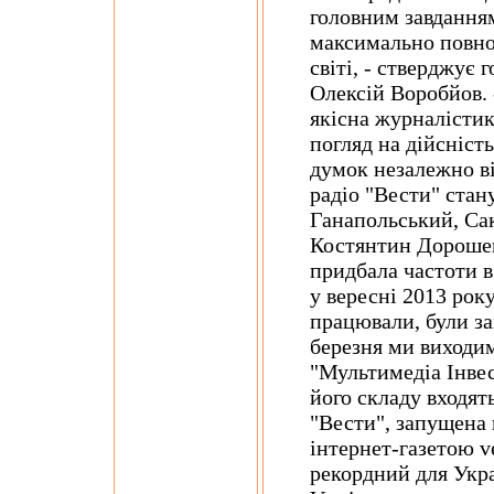
головним завданням
максимально повної
світі, - стверджує 
Олексій Воробйов. 
якісна журналістик
погляд на дійсніст
думок незалежно ві
радіо "Вести" стан
Ганапольський, Сак
Костянтин Дорошен
придбала частоти 
у вересні 2013 року
працювали, були за
березня ми виходим
"Мультимедіа Інвес
його складу входят
"Вести", запущена 
інтернет-газетою ve
рекордний для Укра