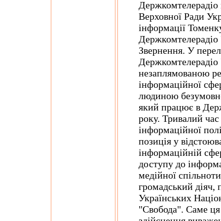
Держкомтелерадіо 
Верховної Ради Укр
інформації Томенку
Держкомтелерадіо 
Звернення. У перел
Держкомтелерадіо 
незаплямованою ре
інформаційної сфер
людиною безумовно
який працює в Дер
року. Тривалий час
інформаційної полі
позиція у відстоюв
інформаційній сфер
доступу до інформ
медійної спільноти
громадський діяч, п
Українських Націон
"Свобода". Саме ця
здійснення виважен