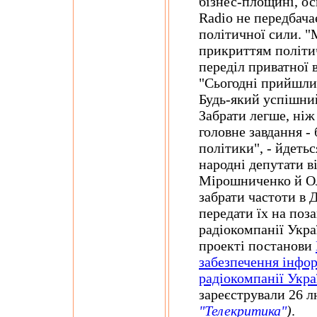
бізнес-площині, ос
Radio не передбача
політичної сили. "
прикриттям політи
переділ приватної в
"Сьогодні прийшли 
Будь-який успішний
Забрати легше, ніж
головне завдання -
політики", - йдетьс
народні депутати в
Мірошниченко й О
забрати частоти в 
передати їх на поз
радіокомпанії Укра
проекті постанови
забезпечення інфор
радіокомпанії Укра
зареєстрували 26 
"Телекритика"
)
.