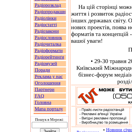
Радіорозклад
На цій сторінці можна
Радіопродакшн
життя і розвиток радіо
Радіолінки
інших державах світу. О
Радіостатті
нових проектів, поява н
Радіозакони
форматів та концепцій -
Радіословник
вашої уваги!
Радіочиталка
П
Радіоформати
Радіорейтинґи
• 29-30 травня 20
Радіомузей
Київський Міжнародн
Поради
бізнес-форум медіаін
Реклама у нас
розді
Оголошення
Партнери
FAQ
Головна
Мапа порталу
Пошук в Мережi:
•
Новини січн