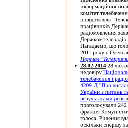
інформаційної пол
комітет телебаченн
повідомляла "Телек
працівників Держав
радіомовлення зая
Держкомтелерадіо 
Нагадаємо, що гол
2011 року є Олекс
Портал "Телекрити
28.02.2014
28 лютог
недовіру
Національ
телебачення і раді
4209-Д "Про висло
України з питань т
результатами розгля
проголосували 242 
фракція Комуністич
голоса. Рішення вд
оскільки спершу з