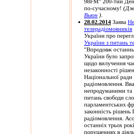
98FM" 200-тий Ден
по-сучасному!
(Дж
Вьюн
)
.
28.02.2014
Заява
Не
телерадіомовників
України про перег
України з питань т
"Впродовж останньо
України було запр
щодо вилучення час
незаконності ріше
Національної ради 
радіомовлення. Вва
непродуманими та 
питань свободи слов
парламентських фр
законність рішень 
радіомовлення. Ас
останніх трьох рок
порушеннях в діял