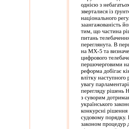
однією з небагатьо
зверталися із ґрун
національного регу
заангажованість йо
тим, що частина рі
питань телебачення
переглянута. В пер
на МХ-5 та визнач
цифрового телебаче
першочерговими на
реформа добігає кі
влітку наступного 
увагу парламентарів
перегляду рішень 
з суворим дотрима
українського закон
конкурсні рішення
судовому порядку.
законом процедур 