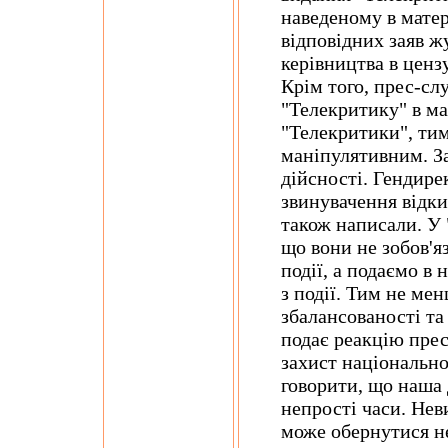
наведеному в матер
відповідних заяв ж
керівництва в ценз
Крім того, прес-с
"Телекритику" в ма
"Телекритики", тим
маніпулятивним. З
дійсності. Гендир
звинувачення відки
також написали. У 
що вони не зобов'яз
події, а подаємо в
з події. Тим не м
збалансованості та
подає реакцію пре
захист національно
говорити, що наша
непрості часи. Нев
може обернутися н