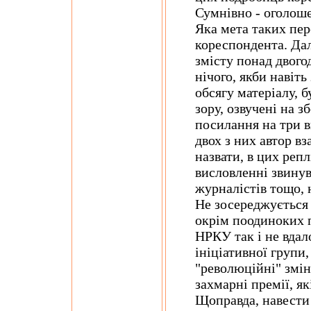
Сумнівно - оголоше
Яка мета таких пе
кореспондента. Дал
змісту понад двого
нічого, якби навіт
обсягу матеріалу, б
зору, озвучені на з
посилання на три в
двох з них автор вз
назвати, в цих реп
висловленні звинува
журналістів тощо, 
Не зосереджується 
окрім поодиноких п
НРКУ так і не вдал
ініціативної групи, 
"революційні" зміни
захмарні премії, я
Щоправда, навести 