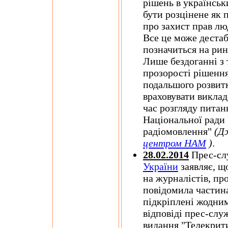
рішень в українськ
бути розцінене як 
про захист прав л
Все це може дестаб
позначиться на рин
Лише бездоганні з 
прозорості рішенн
подальшого розвит
враховувати виклад
час розгляду питан
Національної ради 
радіомовлення"
(Д
центром НАМ
)
.
28.02.2014
Прес-с
України
заявляє, щ
на журналістів, пр
повідомила частина
підкріплені жодним
відповіді прес-сл
видання "Телекрити