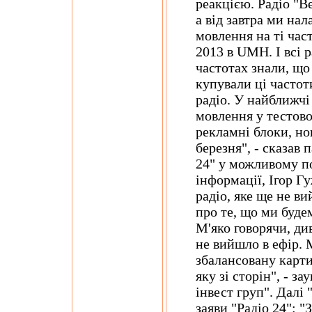
реакцією. Радіо "В
а від завтра ми на
мовлення на ті час
2013 в UMH. І всі р
частотах знали, що
купували ці частот
радіо. У найближчі
мовлення у тестово
рекламні блоки, но
березня", - сказав 
24" у можливому п
інформації, Ігор Г
радіо, яке ще не ви
про те, що ми буде
М'яко говорячи, ди
не вийшло в ефір. 
збалансовану карти
яку зі сторін", - з
інвест груп". Далі
заяви "Радіо 24": "