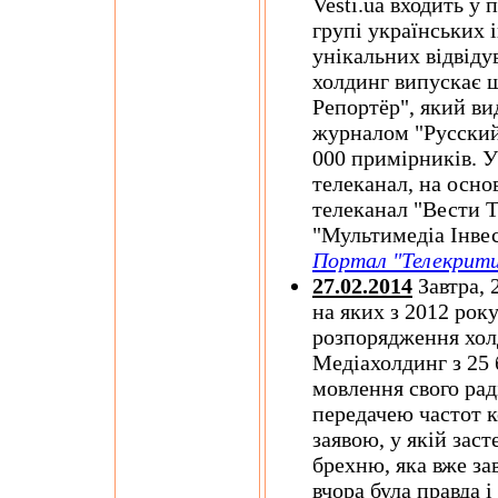
Vesti.ua входить у 
групі українських 
унікальних відвідув
холдинг випускає 
Репортёр", який ви
журналом "Русский
000 примірників. У
телеканал, на осно
телеканал "Вести Т
"Мультимедіа Інвес
Портал "Телекрити
27.02.2014
Завтра, 
на яких з 2012 рок
розпорядження хол
Медіахолдинг з 25 
мовлення свого раді
передачею частот к
заявою, у якій заст
брехню, яка вже зав
вчора була правда і