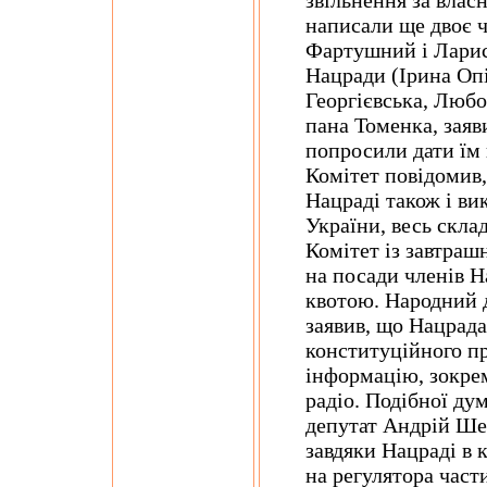
звільнення за влас
написали ще двоє 
Фартушний і Ларис
Нацради (Ірина Опі
Георгієвська, Любо
пана Томенка, заяв
попросили дати їм 
Комітет повідомив,
Нацраді також і ви
України, весь склад
Комітет із завтраш
на посади членів 
квотою. Народний 
заявив, що Нацрада
конституційного пр
інформацію, зокрем
радіо. Подібної ду
депутат Андрій Шев
завдяки Нацраді в к
на регулятора части