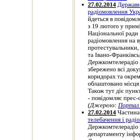
27.02.2014
Державн
радіомовлення Укр
йдеться в повідомл
з 19 лютого у при
Національної ради 
радіомовлення на в
протестувальники, 
та Івано-Франківсь
Держкомтелерадіо
збережено всі доку
коридорах та окрем
облаштовано місця 
Також тут діє пунк
- повідомляє прес
(Джерело:
Портал 
27.02.2014
Частина
телебачення і раді
Держкомтелерадіо 
департаменту інфо