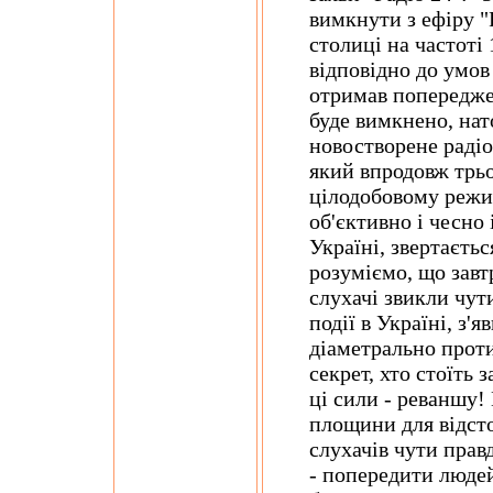
вимкнути з ефіру "Р
столиці на частоті
відповідно до умов 
отримав попереджен
буде вимкнено, нато
новостворене радіо
який впродовж трьо
цілодобовому режим
об'єктивно і чесно 
Україні, звертаєть
розуміємо, що завтр
слухачі звикли чут
події в Україні, з'
діаметрально проти
секрет, хто стоїть 
ці сили - реваншу!
площини для відст
слухачів чути правд
- попередити людей