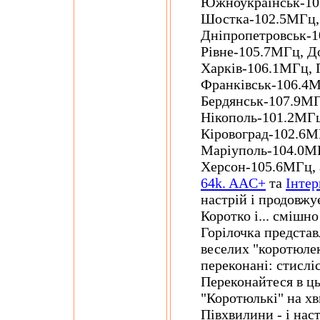
Южноукраїнськ-102
Шостка-102.5МГц,
Дніпропетровськ-1
Рівне-105.7МГц, Д
Харків-106.1МГц, 
Франківськ-106.4
Бердянськ-107.9МГ
Нікополь-101.2МГ
Кіровоград-102.6М
Маріуполь-104.0М
Херсон-105.6МГц, а
64k. AAC+
та
Інтер
настрій і продовжу
Коротко і... смішно
Горілочка предста
веселих "коротюлек
переконані: стисліс
Переконайтеся в ць
"Коротюлькі" на хв
Півхвилини - і нас