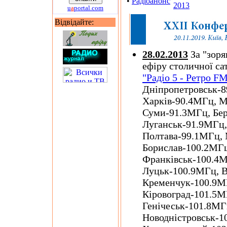
•
Радіоанонс
2013
u
a
portal.com
Відвідайте:
28.02.2013
За "зоря
ефіру столичної са
"Радіо 5 - Ретро F
Дніпропетровськ-
Харків-90.4МГц, М
Суми-91.3МГц, Бе
Луганськ-91.9МГц,
Полтава-99.1МГц, 
Борислав-100.2МГц
Франківськ-100.4
Луцьк-100.9МГц, 
Кременчук-100.9МГ
Кіровоград-101.5М
Генічеськ-101.8МГ
Новодністровськ-1