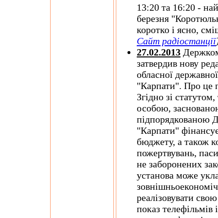
13:20 та 16:20 - на
березня "Коротюльк
коротко і ясно, смі
Сайт радіостанції
27.02.2013
Держком
затвердив нову ред
обласної державно
"Карпати". Про це 
Згідно зі статутом
особою, заснованою
підпорядкованою 
"Карпати" фінансує
бюджету, а також к
пожертвувань, паси
не заборонених зак
установа може укла
зовнішньоекономічн
реалізовувати свою
показ телефільмів 