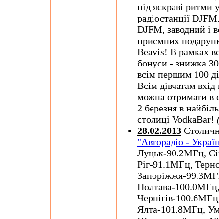
під яскраві ритми 
радіостанції DJFM.
DJFM, заводний і в
приємних подарунків
Beavis! В рамках в
бонуси - знижка 30%
всім першим 100 ді
Всім дівчатам вхід
можна отримати в
2 березня в найбіл
столиці VodkaBar!
28.02.2013
Столична
"Авторадіо - Украї
Луцьк-90.2МГц, С
Ріг-91.1МГц, Терн
Запоріжжя-99.3МГ
Полтава-100.0МГц,
Чернігів-100.6МГц
Ялта-101.8МГц, У