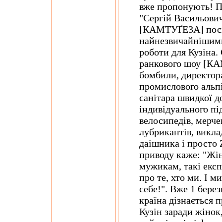
вже пропонують! Пі
"Сергій Васильови
[КАМТУҐЕЗА] поси
найнезвичайнішими
роботи для Кузіна.
ранкового шоу [КА
бомбили, директора
промислового альпі
санітара швидкої д
індивідуального пі
велосипедів, мерче
лубрикантів, викла
даішника і просто Z
приводу каже: "Жін
мужикам, такі екс
про те, хто ми. І м
себе!". Вже 1 берез
країна дізнається 
Кузін заради жінок,