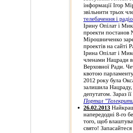
інформації Ігор М
звільнити трьох чл
телебачення і рад
Ірину Опілат і Ми
проекти постанов 
Мірошниченко заре
проектів на сайті Р
Ірина Опілат і Ми
членами Нацради в 
Верховної Ради. Ч
квотою парламенту 
2012 року була Окс
залишила Нацраду,
депутатом. Зараз ї
Портал "Телекрити
26.02.2013
Найкращі 
напередодні 8-го б
того, щоб влаштув
свято! Запасайтеся