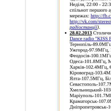
Неділя, 22:00 - 22
спільнот першого а
мережах:
http://fb
http://vk.com/stere
радіостанції
)
.
28.02.2013
Столична
Dance radio "KISS
Тернопіль-89.0МГц
Ужгород-97.9МГц,
Феодосія-100.1МГц
Одеса-101.8МГц, 
Харків-102.4МГц, 
Кіровоград-103.4М
Ялта-107.5МГц, Бі
Севастополь-107.7
Хмельницький-103
Маріуполь-101.7М
Краматорськ-107.0
Дніпропетровськ-1