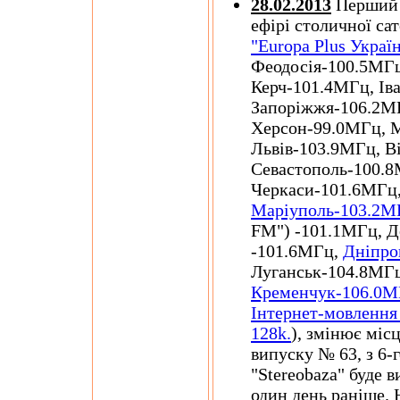
28.02.2013
Перший а
ефірі столичної са
"Europa Plus Украї
Феодосія-100.5МГц
Керч-101.4МГц,
Ів
Запоріжжя-106.2М
Херсон-99.0МГц, 
Львів-103.9МГц, В
Севастополь-100.8
Черкаси-101.6МГц,
Маріуполь-103.2М
FM") -101.1МГц, До
-101.6МГц,
Дніпро
Луганськ-104.8МГц
Кременчук-106.0
Інтернет-мовлення
128k.
), змінює міс
випуску № 63, з 6-г
"Stereobaza" буде в
один день раніше. Н