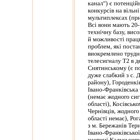
канал") є потенці
конкурсів на вільні
мультиплексах (пр
Всі вони мають 20-
технічну базу, вис
й можливості працю
проблем, які поста
виокремлено трудн
телесигналу Т2 в д
Снятинському (є по
дуже слабкий з с. 
району), Городенкі
Івано-Франківська 
(немає жодного сиг
області), Косівсько
Чернівців, жодного
області немає), Ро
з м. Бережанів Терн
Івано-Франківської
частині Калуського