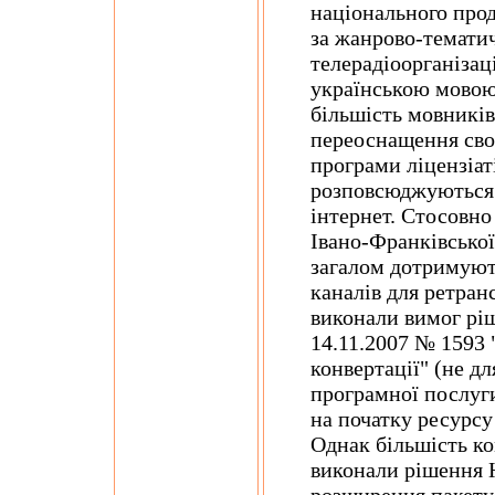
національного прод
за жанрово-темати
телерадіоорганізац
українською мовою
більшість мовників
переоснащення свої
програми ліцензіат
розповсюджуються 
інтернет. Стосовно
Івано-Франківської
загалом дотримуют
каналів для ретран
виконали вимог ріш
14.11.2007 № 1593 
конвертації" (не дл
програмної послуг
на початку ресурсу
Однак більшість ко
виконали рішення 