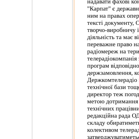
надавати фахові ко
"Карпат" є державн
ним на правах опер
тексті документу,
творчо-виробничу 
діяльність та має в
переважне право на
радіомереж на тери
телерадіокомпанія 
програм відповідно
держзамовлення, ко
Держкомтелерадіо 
технічної бази тощ
директор теж погод
метою дотримання с
технічних працівн
редакційна рада О
складу обиратимет
колективом телерад
затверджуватиметь