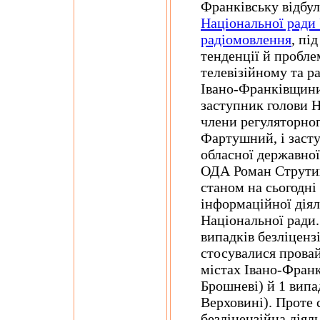
Франківську відбул
Національної ради 
радіомовлення
, пі
тенденції й пробле
телевізійному та 
Івано-Франківщини 
заступник голови 
члени регуляторног
Фартушний, і засту
обласної державної
ОДА Роман Струтин
станом на сьогодні
інформаційної діял
Національної ради.
випадків безліцензі
стосувалися провай
містах Івано-Франк
Брошневі) й 1 випа
Верховині). Проте 
безліцензійна діяль