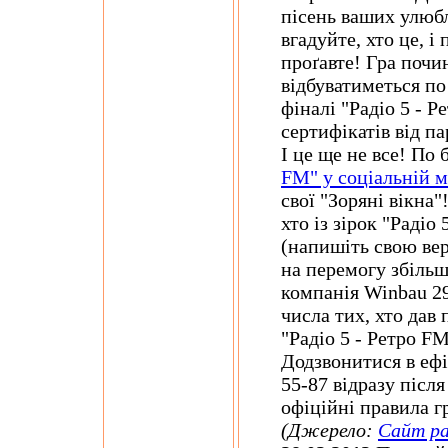
пісень ваших улюбл
вгадуйте, хто це, і
проґавте! Гра почин
відбуватиметься по 
фіналі "Радіо 5 - Р
сертифікатів від п
І це ще не все! По
FM" у соціальній 
свої "Зоряні вікна"
хто із зірок "Радіо
(напишіть свою вер
на перемогу збільш
компанія Winbau 29
числа тих, хто дав 
"Радіо 5 - Ретро FM
Додзвонитися в ефі
55-87 відразу післ
офіційні правила г
(Джерело:
Сайт ра