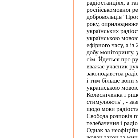
радіостанціях, а та
російськомовної р
добровольців "Прос
року, оприлюднююч
українських радіос
українською мовою
ефірного часу, а із
добу моніторингу, 
сім. Йдеться про р
вважає учасник ру
законодавства раді
і тим більше вони 
українською мовою 
Колесніченка і ріш
стимулюють", - заз
щодо мови радіоста
Свобода розповів г
телебачення і рад
Однак за неофіцій
жоден закон за мин