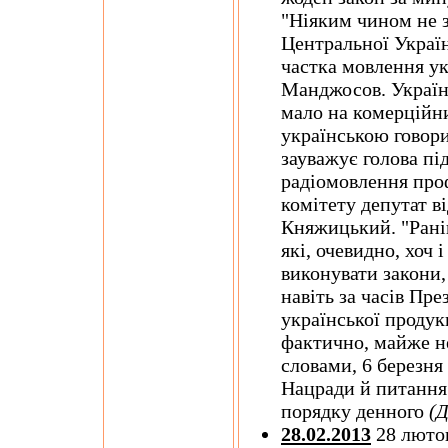
"Ніяким чином не з
Центральної Україн
частка мовлення ук
Манджосов. Україн
мало на комерційни
українською говори
зауважує голова пі
радіомовлення про
комітету депутат в
Княжицький. "Рані
які, очевидно, хоч 
виконувати закони,
навіть за часів Пр
української продукц
фактично, майже н
словами, 6 березня 
Нацради й питання
порядку денного
(
28.02.2013
28 лютог