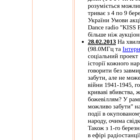
розуміється можлив
триває з 4 по 9 бер
України Умови акції
Dance radio "KISS 
більше ніж аукціо
28.02.2013
На хвил
(98.0МГц та
Інтер
соціальний проект 
історії кожного нар
говорити без завми
забути, але не мож
війни 1941-1945, г
кривавi вбивства, 
божевiллям? У рамк
можливо забути" на
події в окупованом
народу, очима свідк
Також з 1-го березн
в ефірі радіостанці