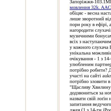
Запоріжжя-103.1МГ
мовлення 32k. AA
обіцяє - весна наст
лише зворотний від
пори року в ефірі,
нагородити слухач
музичними бонусам
всіх з наступаючим
у кожного слухача 
унікальна можливіс
очікування - 1 з 14-
улюбленим партнер
потрібно робити? Д
участі на сайті aukr
потрібно зловити в
"Щасливу Хвилину"
додзвониться за ном
назвати свій лоґін н
запитання ведучого
джея (1 з 14-ти iPo