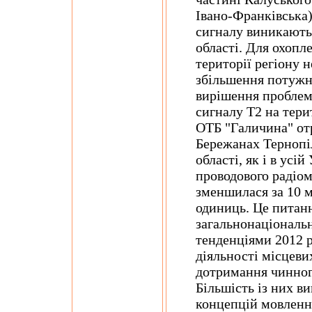
Івано-Франківська)
сигналу виникають
області. Для охопл
території регіону н
збільшення потужно
вирішення проблеми
сигналу Т2 на тери
ОТБ "Галичина" от
Бережанах Тернопіл
області, як і в усі
проводового радіом
зменшилася за 10 м
одиниць. Це питанн
загальнонаціональ
тенденціями 2012 
діяльності місцеви
дотримання чинного
Більшість із них 
концепцій мовлення