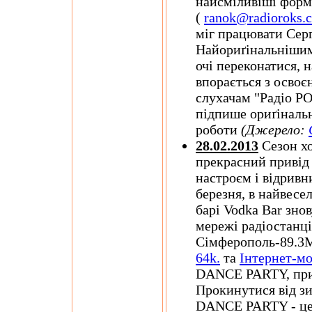
найсміливіші форм
(
ranok@radioroks.
міг працювати Сер
Найориґінальнішим
очі переконатися, 
впорається з освоє
слухачам "Радіо РО
підпише ориґінальн
роботи
(Джерело:
28.02.2013
Сезон хо
прекрасний привід
настроєм і відривн
березня, в найвес
барі Vodka Bar знов
мережі радіостанц
Сімферополь-89.3
64k.
та
Інтернет-мо
DANCE PARTY, прис
Прокинутися від з
DANCE PARTY - це 