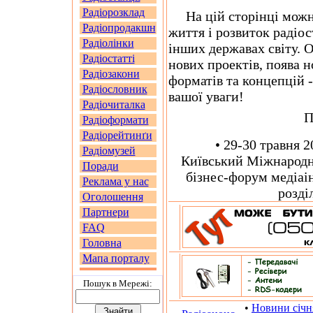
Радіорозклад
На цій сторінці можна
Радіопродакшн
життя і розвиток радіо
Радіолінки
інших державах світу. О
Радіостатті
нових проектів, поява н
Радіозакони
форматів та концепцій -
Радіословник
вашої уваги!
Радіочиталка
П
Радіоформати
Радіорейтинґи
• 29-30 травня 20
Радіомузей
Київський Міжнародн
Поради
бізнес-форум медіаін
Реклама у нас
розді
Оголошення
Партнери
FAQ
Головна
Мапа порталу
Пошук в Мережi:
•
Новини січн