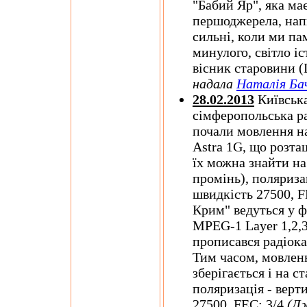
"Бабий Яр", яка ма
першоджерела, нап
сильні, коли ми пам
минулого, світло іс
вісник старовини 
надала
Наталія Ба
28.02.2013
Київська
сімферопольська р
почали мовлення на
Astra 1G, що розта
їх можна знайти на
промінь), поляриза
швидкість 27500, F
Крим" ведуться у ф
MPEG-1 Layer 1,2,3
прописався радіока
Тим часом, мовлен
зберігається і на с
поляризація - верт
27500, FEC: 3/4
(Д