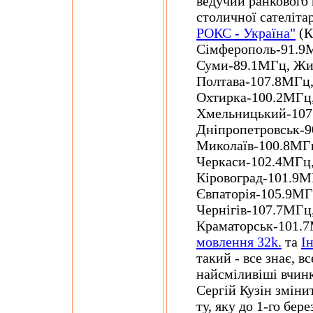
ведучий ранкового
столичної сателіта
РОКС - Україна"
(К
Сімферополь-91.9
Суми-89.1МГц, Жи
Полтава-107.8МГц,
Охтирка-100.2МГц
Хмельницький-107
Дніпропетровськ-9
Миколаїв-100.8МГ
Черкаси-102.4МГц
Кіровоград-101.9М
Євпаторія-105.9МГ
Чернігів-107.7МГц
Краматорськ-101.7М
мовлення 32k.
та
І
такий - все знає, в
найсміливіші вчинк
Сергій Кузін зміни
ту, яку до 1-го бер