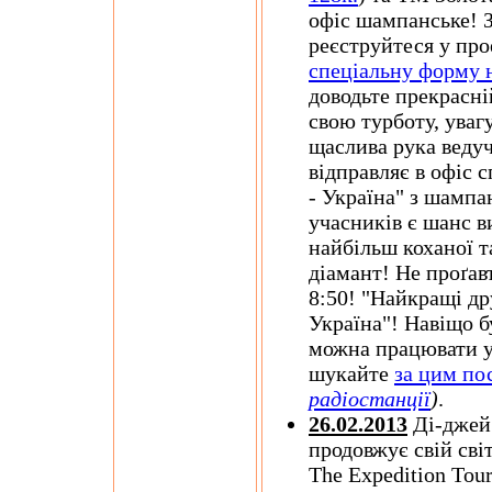
офіс шампанське! З
реєструйтеся у про
спеціальну форму н
доводьте прекрасні
свою турботу, увагу
щаслива рука ведучо
відправляє в офіс 
- Україна" з шампа
учасників є шанс ви
найбільш коханої т
діамант! Не проґав
8:50! "Найкращі дру
Україна"! Навіщо 
можна працювати у
шукайте
за цим по
радіостанції
)
.
26.02.2013
Ді-джей 
продовжує свій світ
The Expedition Tou