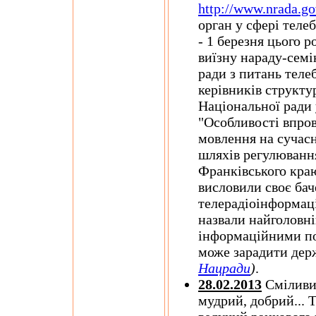
http://www.nrada.go
орган у сфері теле
- 1 березня цього 
виїзну нараду-семі
ради з питань теле
керівників структу
Національної ради 
"Особливості впро
мовлення на сучасн
шляхів регулювання
Франківського краю
висловили своє бач
телерадіоінформаці
назвали найголовн
інформаційними по
може зарадити дер
Нацради
)
.
28.02.2013
Сміливий
мудрий, добрий... 