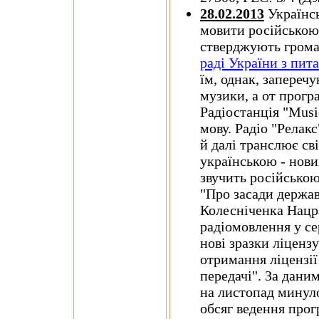
28.02.2013
Українсь
мовити російською 
стверджують грома
раді України з пит
їм, однак, запереч
музики, а от прогр
Радіостанція "Musi
мову. Радіо "Релакс
й далі транслює сві
українською - нови
звучить російською
"Про засади держав
Колесніченка Нацра
радіомовлення у се
нові зразки ліценз
отримання ліцензії
передачі". За дани
на листопад минуло
обсяг ведення прог