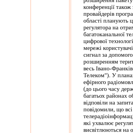
розширення пакету
конференції також 
провайдерів програ
області планують ц
регулятора на отри
багатоканальної т
цифрової технологі
мережі користувачі
сигнал за допомого
розширенням терит
весь Івано-Франкі
Телеком"). У планах
ефірного радіомов
(до цього часу дер
багатьох районах о
відповіли на запит
повідомили, що всі
телерадіоінформаці
які ухвалює регуля
висвітлюються на о