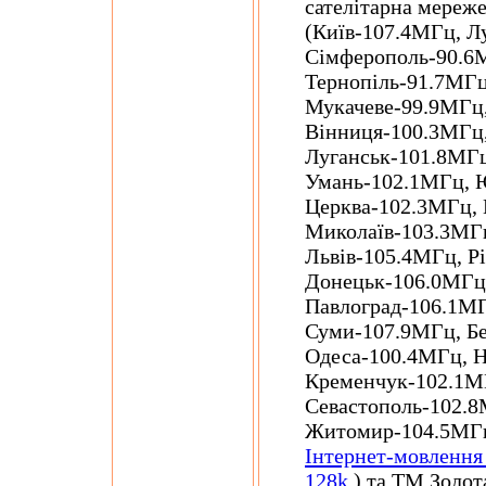
сателітарна мереж
(Київ-107.4МГц, Л
Сімферополь-90.6М
Тернопіль-91.7МГц
Мукачеве-99.9МГц,
Вінниця-100.3МГц,
Луганськ-101.8МГц
Умань-102.1МГц, 
Церква-102.3МГц,
Миколаїв-103.3МГц
Львів-105.4МГц, Р
Донецьк-106.0МГц,
Павлоград-106.1МГ
Суми-107.9МГц, Б
Одеса-100.4МГц, Н
Кременчук-102.1МГ
Севастополь-102.8
Житомир-104.5МГц,
Інтернет-мовлення
128k.
) та ТМ Золот