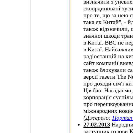
визначити з упевне
скоординовані зуси
про те, що за нею с
така як Китай", - й
також відзначили, 
значної шкоди тран
в Китаї. ВВС не пе
в Китаї. Найважлив
радіостанцій на ки
сайт компанії вияв
також блокували са
версії газети The N
про доходи сім'ї к
Цзябао. Нагадаємо,
корпорація суспіл
про перешкоджання 
міжнародних новин
(Джерело:
Портал 
27.02.2013
Народний
заступник голови К