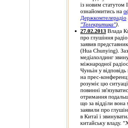
із новим статутом
ознайомитись на
о
Держкомтелерадіо
"Телекритика"
)
.
27.02.2013
Влада К
про глушіння радіо
заявив представни
(Hua Chunying). З
медіахолдинг звину
міжнародної радіос
Чуньін у відповідь
на прес-конференці
розуміє цю ситуаці
повинні зв'язувати
отримання подальшо
що за відділи вона
заявили про глушін
в Китаї і звинуват
китайську владу. "