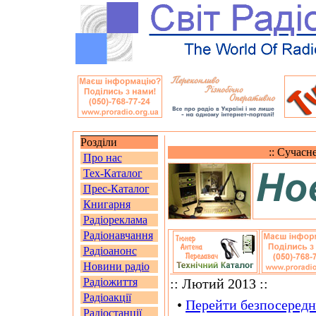
Розділи
:: Сучасн
Про нас
Тех-Каталог
Прес-Каталог
Книгарня
Радіореклама
Радіонавчання
Радіоанонс
Новини радіо
Радіожиття
:: Лютий 2013 ::
Радіоакції
•
Перейти безпосередн
Радіостанції