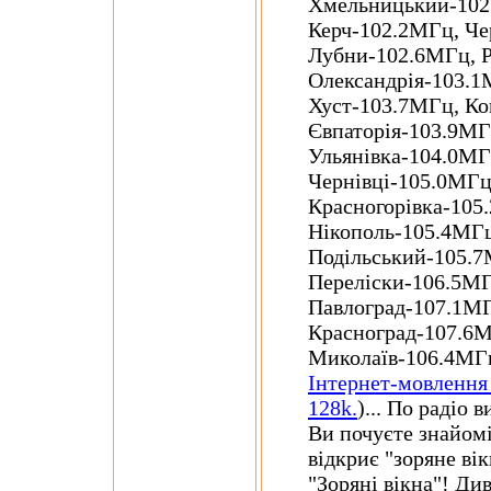
Хмельницький-102
Керч-102.2МГц, Че
Лубни-102.6МГц, Р
Олександрія-103.1
Хуст-103.7МГц, Ко
Євпаторія-103.9МГ
Ульянівка-104.0МГ
Чернівці-105.0МГц
Красногорівка-105
Нікополь-105.4МГ
Подільський-105.7
Переліски-106.5МГ
Павлоград-107.1МГ
Красноград-107.6
Миколаїв-106.4МГц
Інтернет-мовлення
128k.
)... По радіо в
Ви почуєте знайомі
відкриє "зоряне вік
"Зоряні вікна"! Див