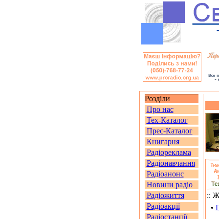
Розділи
Про нас
Тех-Каталог
Прес-Каталог
Книгарня
Радіореклама
Радіонавчання
Радіоанонс
Новини радіо
Радіожиття
:: 
Радіоакції
•
Радіостанції