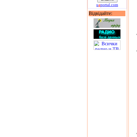
u
a
portal.com
Відвідайте: