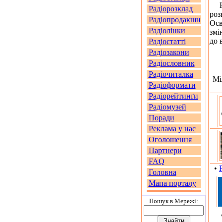
На 
Радіорозклад
роз
Радіопродакшн
Осв
Радіолінки
змі
до 
Радіостатті
Радіозакони
Радіословник
Радіочиталка
Мі
Радіоформати
Радіорейтинґи
Радіомузей
Поради
Реклама у нас
Оголошення
Партнери
FAQ
•
Головна
Мапа порталу
Пошук в Мережi: