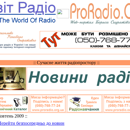
:: Сучасне життя радіопростору ::
Жовтень 2009 ::
Перейти безпосередньо до новин