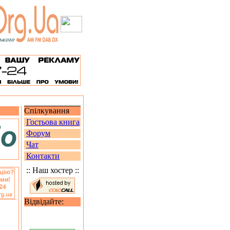
Спілкування
Гостьова книга
Форум
Чат
Контакти
:: Наш хостер ::
Відвідайте: