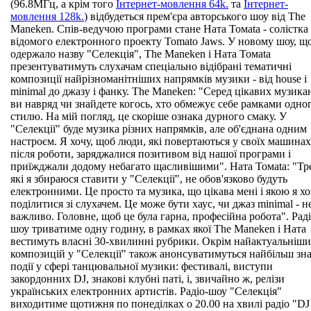
(96.8МГц, а крім того
Інтернет-мовлення 64k.
та
Інтернет-
мовлення 128k.
) відбудеться прем'єра авторського шоу від The
Maneken. Спів-ведучою програми стане Ната Томаtа - солістка
відомого електронного проекту Tomato Jaws. У новому шоу, щ
одержало назву "Селекція", The Maneken і Ната Томаtа
презентуватимуть слухачам спеціально відібрані тематичні
композиції найрізноманітніших напрямків музики - від house і
minimal до джазу і фанку. The Maneken: "Серед цікавих музика
ви навряд чи знайдете когось, хто обмежує себе рамками одно
стилю. На мій погляд, це скоріше ознака дурного смаку. У
"Селекції" буде музика різних напрямків, але об'єднана одним
настроєм. Я хочу, щоб люди, які повертаються у своїх машинах
після роботи, заряджалися позитивом від нашої програми і
приїжджали додому небагато щасливішими". Ната Томаtа: "Тр
які я збираюся ставити у "Селекції", не обов'язково будуть
електронними. Це просто та музика, що цікава мені і якою я х
поділитися зі слухачем. Це може бути хаус, чи джаз minimal - н
важливо. Головне, щоб це була гарна, професійна робота". Раді
шоу триватиме одну годину, в рамках якої The Maneken і Ната
вестимуть власні 30-хвилинні рубрики. Окрім найактуальніш
композицій у "Селекції" також анонсуватимуться найбільш зн
події у сфері танцювальної музики: фестивалі, виступи
закордонних DJ, знакові клубні паті, і, звичайно ж, релізи
українських електронних артистів. Радіо-шоу "Селекція"
виходитиме щотижня по понеділках о 20.00 на хвилі радіо "D