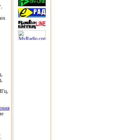
.
ких
ц
,
ц,
МГц,
ення
не
"