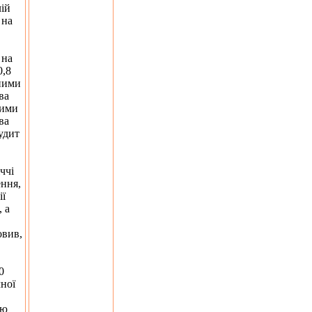
ій
 на
 на
0,8
тними
ва
ними
ва
удит
ччі
ення,
ії
 а
овив,
0
ної
ню