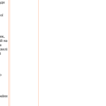
ади
ої
ик,
ій на
а
хвилі
і
о
и
раїни