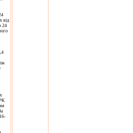
24
х від
о 24
ного
,4
рім
е
їх
ТРК
ам
За
16-
м