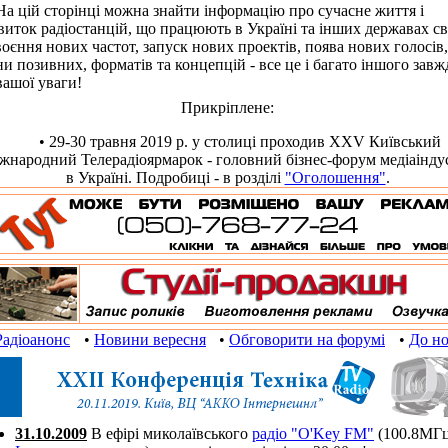
цій сторінці можна знайти інформацію про сучасне життя і
виток радіостанцій, що працюють в Україні та інших державах сві
оєння нових частот, запуск нових проектів, поява нових голосів,
ни позивних, форматів та концепцій - все це і багато іншого завж
вашої уваги!
Прикріплене:
• 29-30 травня 2019 р. у столиці проходив XXV Київський
жнародний Телерадіоярмарок - головний бізнес-форум медіаіндус
в Україні. Подробиці - в розділі
"Оголошення"
.
Радіоанонс
•
Новини вересня
•
Обговорити на форумі
•
До н
31.10.2009
В ефірі миколаївського
радіо "O'Key FM"
(100.8МГц