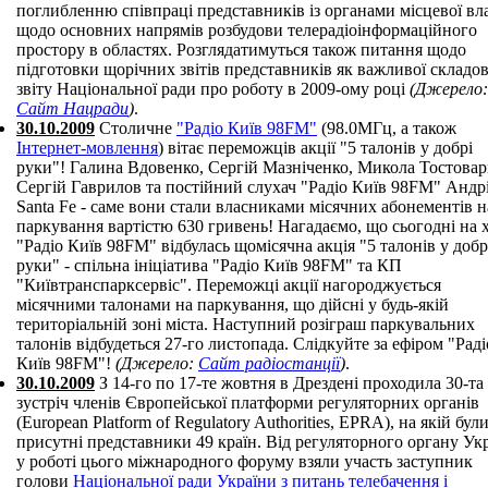
поглибленню співпраці представників із органами місцевої вл
щодо основних напрямів розбудови телерадіоінформаційного
простору в областях. Розглядатимуться також питання щодо
підготовки щорічних звітів представників як важливої складов
звіту Національної ради про роботу в 2009-ому році
(Джерело:
Сайт Нацради
)
.
30.10.2009
Столичне
"Радіо Київ 98FM"
(98.0МГц, а також
Інтернет-мовлення
) вітає переможців акції "5 талонів у добрі
руки"! Галина Вдовенко, Сергій Мазніченко, Микола Тостовар
Сергій Гаврилов та постійний слухач "Радіо Київ 98FM" Андр
Santa Fe - саме вони стали власниками місячних абонементів н
паркування вартістю 630 гривень! Нагадаємо, що сьогодні на 
"Радіо Київ 98FM" відбулась щомісячна акція "5 талонів у добр
руки" - спільна ініціатива "Радіо Київ 98FM" та КП
"Київтранспарксервіс". Переможці акції нагороджується
місячними талонами на паркування, що дійсні у будь-якій
територіальній зоні міста. Наступний розіграш паркувальних
талонів відбудеться 27-го листопада. Слідкуйте за ефіром "Раді
Київ 98FM"!
(Джерело:
Сайт радіостанції
)
.
30.10.2009
З 14-го по 17-те жовтня в Дрездені проходила 30-та
зустріч членів Європейської платформи регуляторних органів
(European Platform of Regulatory Authorities, EPRA), на якій бул
присутні представники 49 країн. Від регуляторного органу Ук
у роботі цього міжнародного форуму взяли участь заступник
голови
Національної ради України з питань телебачення і