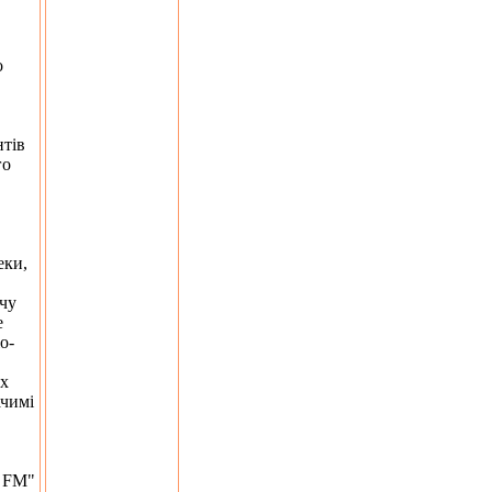
о
нтів
го
еки,
очу
е
о-
их
ачимі
J FM"