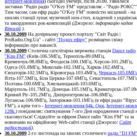
Інтернет-мовлення
) сьогодні увечері, після 20.00, з'явилися
заставки "Радіо радіо "O'Key FM" представляє - "Радіо РОКС""
Тим часом, сам ефір радіо "O'Key FM" повністю місцевий - на
хвилях станції лунає музичний нон-стоп, кладений з українсь
та закордонних рок-композицій
(Джерело: інформацію надав
Віталій
)
.
30.10.2009
На дочірньому проекті порталу "Світ Радіо |
ProRadio.Org.Ua" - сайті
"Подих ефіру"
розміщено свіжу
інформацію про вакансії.
30.10.2009
Столична сателітарна мережева станція
Dance radio
"Kiss FM"
(Київ-106.5МГц, Тернопіль-89.0МГц,
Кременчук-98.8МГц, Феодосія-100.1МГц, Херсон-101.2МГц,
Одеса-101.8МГц, Миколаїв-102.1МГц, Харків-102.4МГц,
Євпаторія-102.5МГц, Кіровоград-103.4МГц,
Черкаси-105.0МГ
Ялта-107.5МГц, Біла Церква-107.6МГц, Севастополь-107.7МГ
Полтава-100.6МГц, Хмельницький-103.6МГц,
Маріуполь-101.7МГц, Донецьк-105.1МГц, Краматорськ-107.0
Кривий Ріг-105.2МГц, Дніпропетровськ-106.8МГц,
Луганськ-106.9МГц, Запоріжжя-103.1МГц (в ефірі радіо "Вірус
FM"), а крім того -
Інтернет-мовлення 64k. Ogg
,
Інтернет-мовл
128k.
) повідомляє: святкування 7-ого Дня народження станції 
скасовується! Слідкуйте за ефіром Dance radio "Kiss FM" та за
новинами на офіційному Web-сайті станції
(Джерело:
Сайт
радіостанції
)
.
30.10.2009
2-го листопада на хвилях столичного
радіо "DJ FM