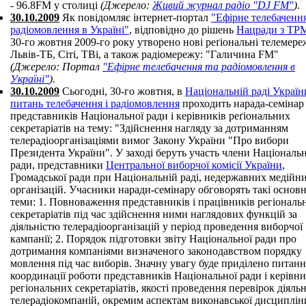
- 96.8FM у столиці
(Джерело:
Живий журнал радіо "DJ FM"
)
.
30.10.2009
Як повідомляє інтернет-портал
"Ефірне телебачення
радіомовлення в Україні"
, відповідно до рішень
Нацради з ТР
30-го жовтня 2009-го року утворено нові реґіональні телемереж
Львів-ТБ, Сіті, ТВі, а також радіомережу: "Галичина FM"
(Джерело: Портал
"Ефірне телебачення та радіомовлення в
Україні"
)
.
30.10.2009
Сьогодні, 30-го жовтня, в
Національній раді Україн
питань телебачення і радіомовлення
проходить нарада-семінар
представників Національної ради і керівників реґіональних
секретаріатів на тему: "Здійснення нагляду за дотриманням
телерадіоорганізаціями вимог Закону України "Про вибори
Президента України". У заході беруть участь члени Національн
ради, представники
Центральної виборчої комісії України
,
Громадської ради при Національній раді, недержавних медійн
організацій. Учасники наради-семінару обговорять такі основн
теми: 1. Повноваження представників і працівників регіональ
секретаріатів під час здійснення ними наглядових функцій за
діяльністю телерадіоорганізацій у період проведення виборчої
кампанії; 2. Порядок підготовки звіту Національної ради про
дотримання компаніями визначеного законодавством порядку
мовлення під час виборів. Значну увагу буде приділено питан
координації роботи представників Національної ради і керівни
регіональних секретаріатів, якості проведення перевірок діяльн
телерадіокомпаній, окремим аспектам виконавської дисциплін