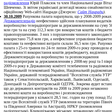
радіомовлення
Юрій Плаксюк та член Національної ради Вітал
Шевченко. Зі звітом української делегації можна ознайомитися
офіційному Web-сайті Нацради
(Джерело:
Сайт Нацради
)
.
30.10.2009
Рахункова палата нарахувала, що у 2008-2009 роках
Держкомтелерадіо
неефективно здійснив планування видатків
виробництво телерадіопрограм за держзамовленням на суму 5
млн грн та на суму 112,3 млн грн використав коштів з бюдже
правопорушеннями. З них з порушенням чинного законодавст
використано 75,8 млн грн, а неефективне управління бюджет
коштами та неефективні витрати склали 36,5 млн грн. Рахунко
палата з 25-го травня по 24-те липня 2009-го року проводила а
ефективності використання коштів держбюджету, виділених
Держкомтелерадіо на виробництво та розповсюдження
телерадіопрограм за держзамовленням у 2008-му році та I піврі
2009-го року в Державному комітеті телебачення та радіомовл
Національній телекомпанії України, Національній радіокомпан
України, державній телерадіокомпанії "Всесвітня служба УТР",
також у Севастопольській, Харківській, Львівській, Одеській,
Донецькій та Дніпропетровській ОДТРК. Зокрема аудит встан
що до державних контрактів на 2008 та 2009 роки незаконно
включені кошти на виробництво і розповсюдження
телерадіопрограм у кількості 28,5 тис. годин на суму понад 35,
млн грн Всесвітній службі УТР (мовлення на територію Північ
та Південної Америки та Австралії), НРКУ (іномовлення
радіопрограм), Криворізькому міському державному об'єднан