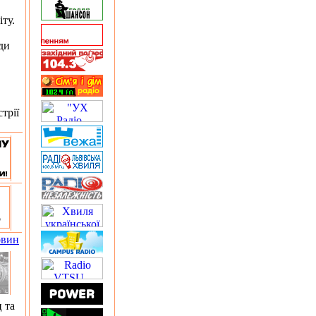
ту.
ди
трії
овин
 та