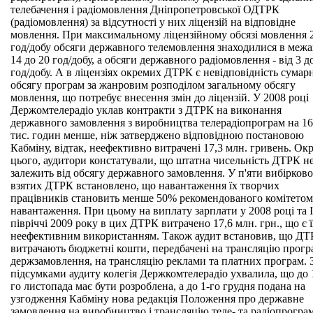
телебачення і радіомовлення Дніпропетровської ОДТРК
(радіомовлення) за відсутності у них ліцензій на відповідне
мовлення. При максимальному ліцензійному обсязі мовлення 
год/добу обсяги державного телемовлення знаходилися в межа
14 до 20 год/добу, а обсяги державного радіомовлення - від 3 д
год/добу. А в ліцензіях окремих ДТРК є невідповідність сумар
обсягу програм за жанровим розподілом загальному обсягу
мовлення, що потребує внесення змін до ліцензій. У 2008 році
Держомтелерадіо уклав контракти з ДТРК на виконання
державного замовлення з виробництва телерадіопрограм на 16
тис. годин менше, ніж затверджено відповідною постановою
Кабміну, відтак, неефективно витрачені 17,3 млн. гривень. Ок
цього, аудитори констатували, що штатна чисельність ДТРК н
залежить від обсягу державного замовлення. У п'яти вибірково
взятих ДТРК встановлено, що навантаження їх творчих
працівників становить менше 50% рекомендованого комітетом
навантаження. При цьому на виплату зарплати у 2008 році та І
півріччі 2009 року в цих ДТРК витрачено 17,6 млн. грн., що є 
неефективним використанням. Також аудит встановив, що Д
витрачають бюджетні кошти, передбачені на трансляцію прогр
держзамовлення, на трансляцію реклами та платних програм. 
підсумками аудиту колегія Держкомтелерадіо ухвалила, що до 
го листопада має бути розроблена, а до 1-го грудня подана на
узгодження Кабміну нова редакція Положення про державне
замовлення на виробництво і трансляцію теле- та радіопрогра