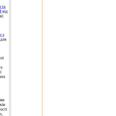
 та
М
від
і:
и з
 для
ої
их
і
них
ням
ків
ості
и,