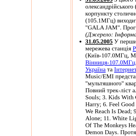
олександрійського 
корпункту столичн
(105.1МГц) виходи
"GALA JAM". Прогр
(Джерело: Інформ
31.05.2005
У перший
мережева станція
Р
(Київ-107.0МГц, М
Вінниця-107.0МГц
Україна
та
Інтерне
Music/EMI предста
"мультяшного" квар
Повний трек-ліст ал
Souls; 3. Kids With 
Harry; 6. Feel Good 
We Reach Is Dead; 
Alone; 11. White Li
Of The Monkeys Head
Demon Days. Протяг