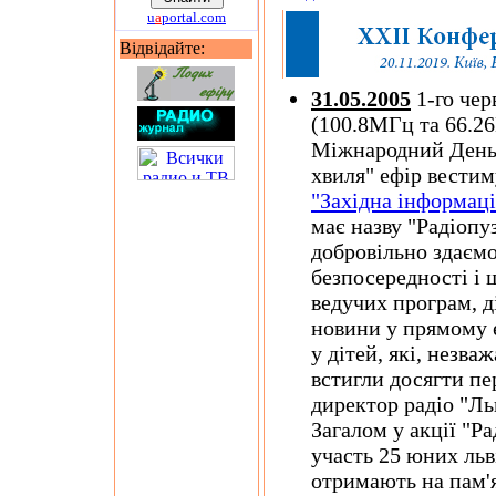
u
a
portal.com
Відвідайте:
31.05.2005
1-го че
(100.8МГц та 66.26
Міжнародний День з
хвиля" ефір вестим
"Західна інформаці
має назву "Радіопу
добровільно здаємо
безпосередності і 
ведучих програм, д
новини у прямому е
у дітей, які, незва
встигли досягти пе
директор радіо "Ль
Загалом у акції "Р
участь 25 юних льві
отримають на пам'я