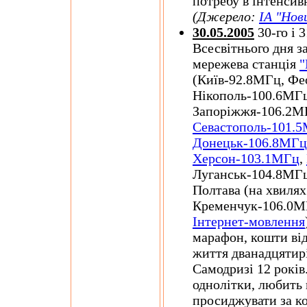
потребу в інтенсив
(Джерело:
ІА "Нов
30.05.2005
30-го і 3
Всесвітнього дня з
мережева станція
"
(Київ-92.8МГц, Фе
Нікополь-100.6МГц
Запоріжжя-106.2МГ
Севастополь-101.
Донецьк-106.8МГц
Херсон-103.1МГц
,
Луганськ-104.8МГ
Полтава (на хвилях
Кременчук-106.0МГ
Інтернет-мовлення
марафон, кошти ві
життя дванадцятирі
Самодризі 12 років.
однолітки, любить 
просиджувати за ко