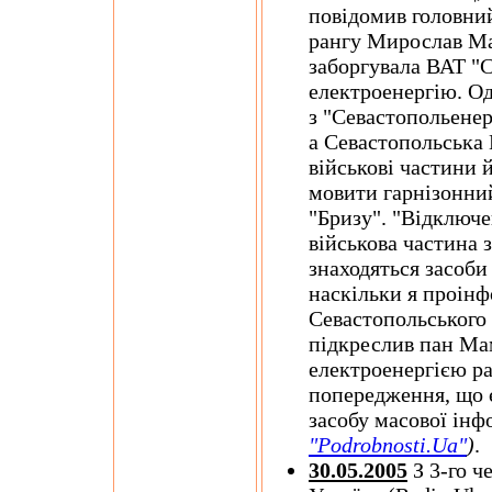
повідомив головний
рангу Мирослав Ма
заборгувала ВАТ "
електроенергію. Од
з "Севастопольенер
а Севастопольська 
військові частини й
мовити гарнізонний 
"Бризу". "Відключе
військова частина з
знаходяться засоби 
наскільки я проінф
Севастопольського г
підкреслив пан Ма
електроенергією ра
попередження, що 
засобу масової інф
"Podrobnosti.Ua"
)
.
30.05.2005
З 3-го ч