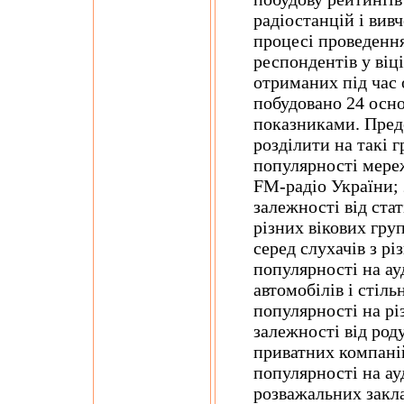
радіостанцій і вив
процесі проведенн
респондентів у віці
отриманих під час
побудовано 24 осн
показниками. Пред
розділити на такі г
популярності мереж
FM-радіо України; 
залежності від стат
різних вікових гру
серед слухачів з рі
популярності на ау
автомобілів і стіл
популярності на рі
залежності від род
приватних компаній
популярності на ау
розважальних заклад