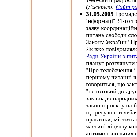
(Джерело:
Сайт ра
31.05.2005
Громадсь
інформації 31-го т
заяву координаційн
питань свободи сло
Закону України "Пр
Як вже повідомляло
Ради України з пит
планує розглянути 
"Про телебачення і
першому читанні щ
говориться, що зак
"не готовий до дру
заклик до народних
законопроекту на б
що регулює телебач
практики, містить 
частині ліцензуван
антимонопольних о