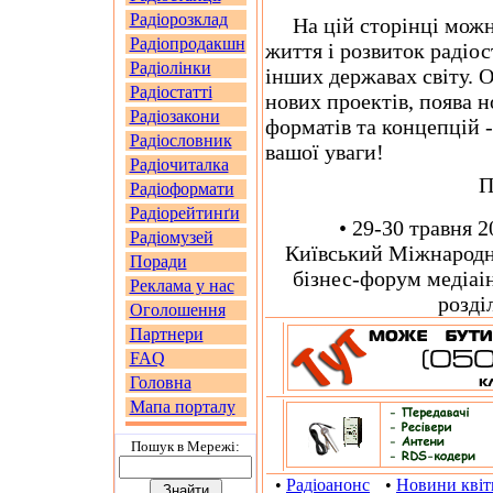
Радіорозклад
На цій сторінці можна
Радіопродакшн
життя і розвиток радіо
Радіолінки
інших державах світу. О
Радіостатті
нових проектів, поява н
Радіозакони
форматів та концепцій -
Радіословник
вашої уваги!
Радіочиталка
П
Радіоформати
Радіорейтинґи
• 29-30 травня 20
Радіомузей
Київський Міжнародн
Поради
бізнес-форум медіаін
Реклама у нас
розді
Оголошення
Партнери
FAQ
Головна
Мапа порталу
Пошук в Мережi:
•
Радіоанонс
•
Новини квіт