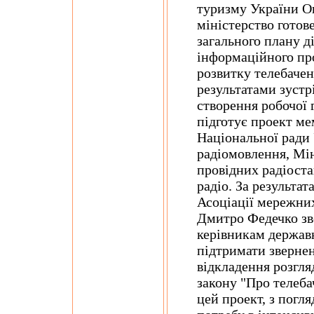
туризму України Ок
міністерство готов
загального плану д
інформаційного про
розвитку телебачен
результатами зустр
створення робочої 
підготує проект ме
Національної ради 
радіомовлення, Мін
провідних радіоста
радіо. За результа
Асоціації мережни
Дмитро Федечко зв
керівникам державн
підтримати звернен
відкладення розгля
закону "Про телеба
цей проект, з погля