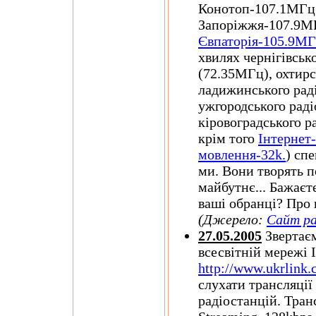
Конотоп-107.1МГц,
Запоріжжя-107.9М
Євпаторія-105.9М
хвилях чернігівськ
(72.35МГц), охтир
ладижинського рад
ужгородського раді
кіровоградського р
крім того
Інтернет
мовлення-32k.
) сп
ми. Вони творять п
майбутнє... Бажаєт
ваші обранці? Про 
(Джерело:
Сайт ра
27.05.2005
Звертаєм
всесвітній мережі 
http://www.ukrlink
слухати трансляції
радіостанцій. Тран