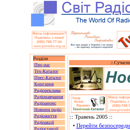
Розділи
:: Сучасн
Про нас
Тех-Каталог
Прес-Каталог
Книгарня
Радіореклама
Радіонавчання
Радіоанонс
Новини радіо
Радіожиття
:: Травень 2005 ::
Радіоакції
•
Перейти безпосередн
Радіостанції