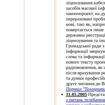
ліцензування кабел
засобів масової ін
законопроект, на д
перераховані пробл
нові, такі як, напр
повертається лише
державна реєстраці
ліцензування та ін
Громадської ради з
інформації звернув
слова та інформаці
нового тексту прое
радіомовлення, як 
після врахування р
та думки професій
друге читання до 
Портал "Телекрити
31.05.2005
Предста
з питань телебачен