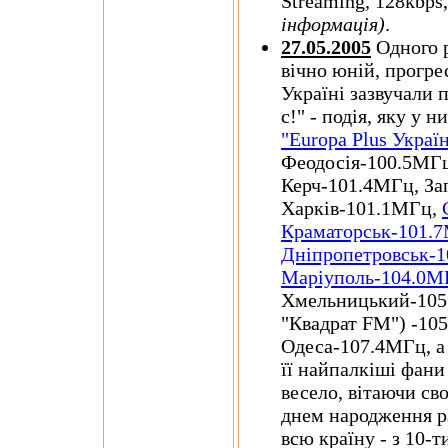
Streaming, 128kbps,
інформація)
.
27.05.2005
Одного р
вічно юній, прогре
Україні зазвучали 
с!" - подія, яку у
"Europa Plus Украї
Феодосія-100.5МГц
Керч-101.4МГц, За
Харків-101.1МГц,
Краматорськ-101.
Дніпропетровськ-
Маріуполь-104.0М
Хмельницький-105.
"Квадрат FM") -10
Одеса-107.4МГц, а 
її найпалкіші фани
весело, вітаючи свої
днем народження ра
всю країну - з 10-т