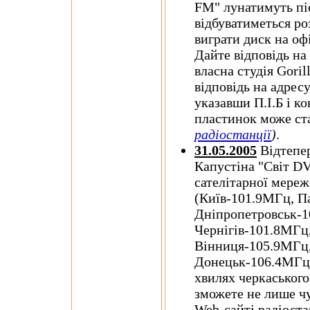
FM" лунатимуть піс
відбуватиметься р
виграти диск на о
Дайте відповідь на
власна студія Goril
відповідь на адрес
указавши П.І.Б і ко
пластинок може с
радіостанції
)
.
31.05.2005
Відтепе
Капустіна "Світ DV
сателітарної мереж
(Київ-101.9МГц, П
Дніпропетровськ-1
Чернігів-101.8МГц
Вінниця-105.9МГц
Донецьк-106.4МГц,
хвилях черкаського
зможете не лише чу
Web-сайті радіоста