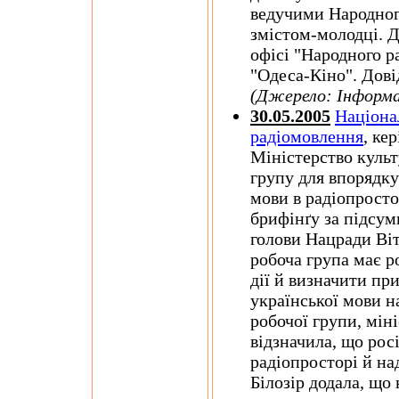
ведучими Народного
змістом-молодці. 
офісі "Народного р
"Одеса-Кіно". Дові
(Джерело: Інформ
30.05.2005
Націона
радіомовлення
, ке
Міністерство куль
групу для впорядку
мови в радіопросто
брифінґу за підсум
голови Нацради Віт
робоча група має 
дії й визначити пр
української мови н
робочої групи, мін
відзначила, що рос
радіопросторі й на
Білозір додала, що 