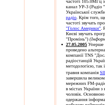
частоті 105.0МГц з
канал УР-3 (Радіо 
Української служб
радіо
. Крім того, щ
частоті звучать пр
"Голос Америки"
. 
Києві звучать прог
"Промінь")
(Інформ
27.05.2005
Уперше н
проведено альтерн
компанії TNS "Дос
радіостанцій Украї
методологією, так 
травня компанія
SI
завершила великом
мережних FM-радіо
в містах України з
чоловік. Основною
одержання інформац
побудову рейтинґі