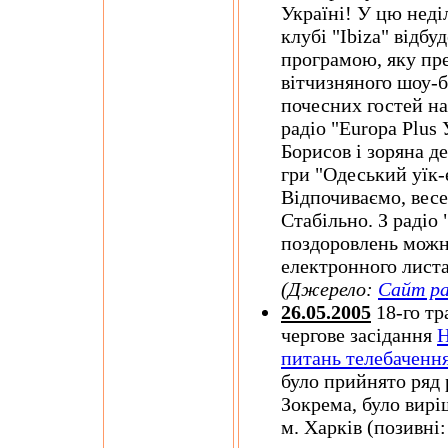
Україні! У цю неді
клубі "Ibiza" відбу
програмою, яку пре
вітчизняного шоу-б
почесних гостей на
радіо "Europa Plus
Борисов і зоряна д
гри "Одеський уїк-
Відпочиваємо, вес
Стабільно. З радіо
поздоровлень мож
електронного лист
(Джерело:
Сайт ра
26.05.2005
18-го тр
чергове засідання
Н
питань телебачення