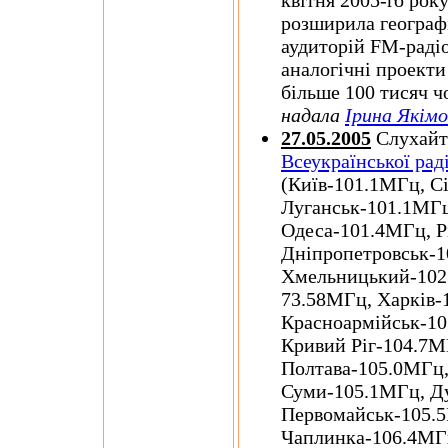
розширила географ
аудиторій FM-радіо
аналогічні проекти
більше 100 тисяч ч
надала
Ірина Якім
27.05.2005
Слухайте
Всеукраїнської рад
(Київ-101.1МГц, С
Луганськ-101.1МГц
Одеса-101.4МГц, Р
Дніпропетровськ-
Хмельницький-102
73.58МГц, Харків-
Красноармійськ-1
Кривий Ріг-104.7М
Полтава-105.0МГц,
Суми-105.1МГц, Д
Первомайськ-105.
Чаплинка-106.4МГ