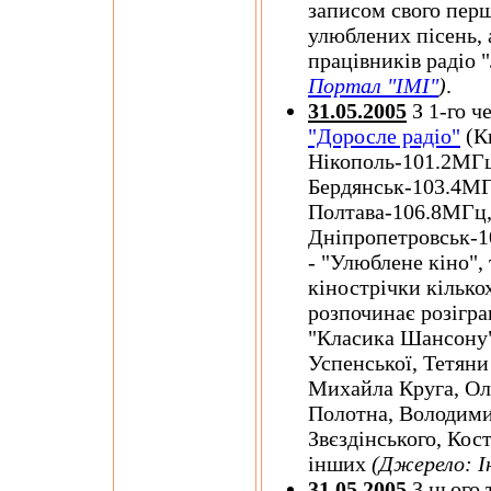
записом свого перш
улюблених пісень, 
працівників радіо 
Портал "ІМІ"
)
.
31.05.2005
З 1-го ч
"Доросле радіо"
(К
Нікополь-101.2МГц
Бердянськ-103.4МГ
Полтава-106.8МГц
Дніпропетровськ-10
- "Улюблене кіно",
кінострічки кілько
розпочинає розігра
"Класика Шансону"
Успенської, Тетяни
Михайла Круга, Ол
Полотна, Володими
Звєздінського, Кос
інших
(Джерело: 
31.05.2005
З цього 