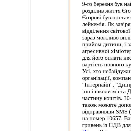
9-го березня був на
розділив життя Єгор
Єгорові був постав
лейкемія. Як завір
відділення світово
зараз можливо вилі
прийом дитини, і з
агресивної хіміотер
для його оплати не
вартість повного ку
Усі, хто небайдужий
організації, компан
"Інтерпайп", "Дні
інші школи міста Д
частину коштів. 30-
також можете допо
відправивши SMS (б
на номер 10657. Ва
гривень із ПДВ дл