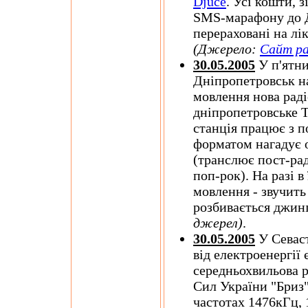
Djuce
. Усі кошти, 
SMS-марафону до Д
перераховані на лі
(Джерело:
Сайт ра
30.05.2005
У п'ятни
Дніпропетровськ н
мовлення нова раді
дніпропетровське
станція працює з п
форматом нагадує 
(транслює пост-рад
поп-рок). На разі в
мовлення - звучит
розбивається джи
джерел)
.
30.05.2005
У Севаст
від електроенергії
середньохвильова 
Сил України "Бриз"
частотах 1476кГц,