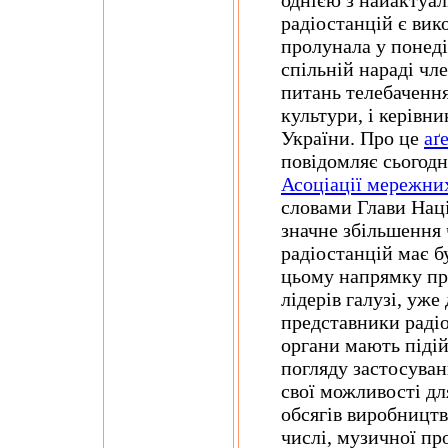
однією з найактуал
радіостанцій є вик
пролунала у понеді
спільній нараді чл
питань телебачення
культури, і керівн
України. Про це
аґ
повідомляє сьогодн
Асоціації мережни
словами Глави Наці
значне збільшення 
радіостанцій має б
цьому напрямку пр
лідерів галузі, уже
представники радіо
органи мають підій
погляду застосуван
свої можливості дл
обсягів виробництв
числі, музичної про