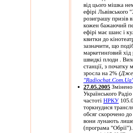
від цього мішка нема
ефірі Львівського 
розиграшу призів в
кожен бажаючий пе
ефірі має шанс і ку
квитки до кінотеат
зазначити, що подіб
маркетинґовий хід р
швидкі плоди . Вих
станції, з початку 
зросла на 2%
(Дже
"Radiochat.Com.Ua
27.05.2005
Змінено 
Українського Раді
частоті
НРКУ
105.
торкнудися трансля
обсяг скорочено до 
вони лунають лише 
(програма "Обрії")