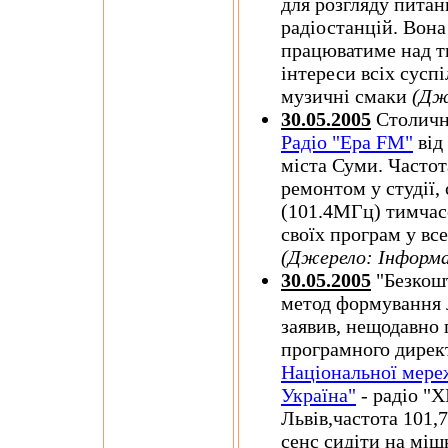
для розгляду пита
радіостанцій. Вона
працюватиме над т
інтереси всіх суспі
музичні смаки
(Дж
30.05.2005
Столична
Радіо "Ера FM"
від
міста Суми. Частота
ремонтом у студії,
(101.4МГц) тимчас
своїх програм у вс
(Джерело: Інформ
30.05.2005
"Безкошт
метод формування л
заявив, нещодавно
програмного дирек
Національної мере
Україна"
- радіо "Х
Львів,частота 101,
сенс сидіти на міш