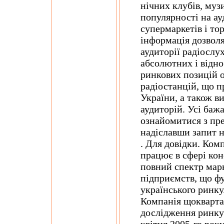
нічних клубів, муз
популярності на ау
супермаркетів і то
інформація дозволя
аудиторії радіослу
абсолютних і відно
ринкових позицій 
радіостанцій, що п
України, а також в
аудиторій. Усі ба
ознайомитися з пр
надіславши запит 
. Для довідки. Ком
працює в сфері кон
повний спектр мар
підприємств, що ф
українського ринку
Компанія щокварта
дослідження ринку
квітня 2005-го рок