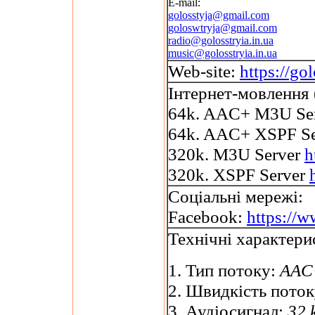
E-mail:
golosstyja@gmail.com
goloswtryja@gmail.com
radio@golosstryia.in.ua
music@golosstryia.in.ua
Web-site:
https://gol
Інтернет-мовлення 
64k. AAC+ M3U Se
64k. AAC+ XSPF S
320k. M3U Server
h
320k. XSPF Server
Соціальні мережі:
Facebook:
https://
Технічні характери
1. Тип потоку:
AAC+
2. Швидкість пото
3. Аудіосигнал:
32 