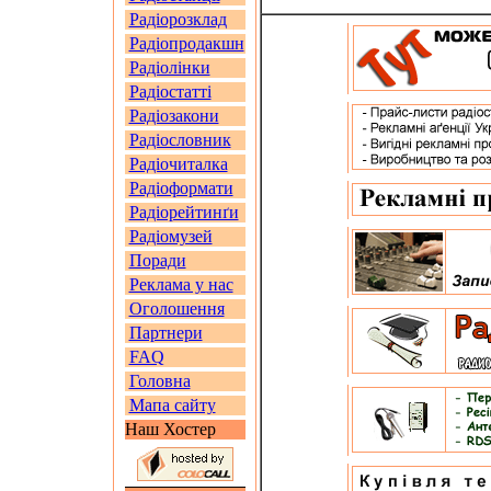
Радіорозклад
Радіопродакшн
Радіолінки
Радіостатті
Радіозакони
Радіословник
Радіочиталка
Радіоформати
Радіорейтинґи
Радіомузей
Поради
Реклама у нас
Оголошення
Партнери
FAQ
Головна
Мапа сайту
Наш Хостер