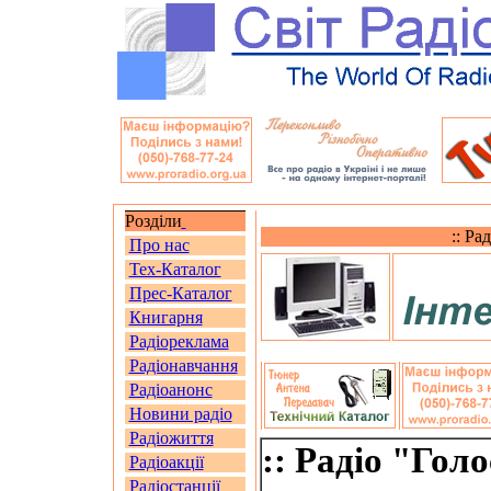
Розділи
:: Ра
Про нас
Тех-Каталог
Прес-Каталог
Книгарня
Радіореклама
Радіонавчання
Радіоанонс
Новини радіо
Радіожиття
:: Радіо "Гол
Радіоакції
Радіостанції