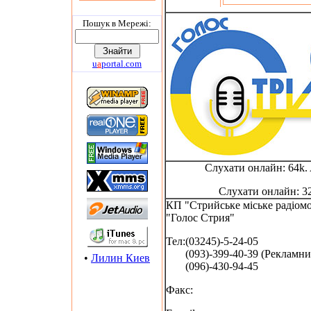
Пошук в Мережi:
u
a
portal.com
Слухати онлайн: 64k
Слухати онлайн: 3
КП "Стрийське міське радіом
"Голос Стрия"
Тел:(03245)-5-24-05
(093)-399-40-39 (Рекламний
•
Лилин Киев
(096)-430-94-45
Факс: