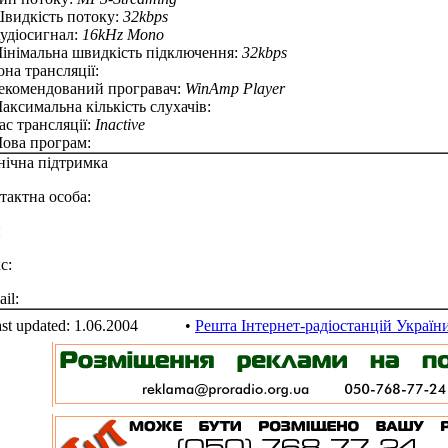
Швидкість потоку:
32kbps
Аудіосигнал:
16kHz Mono
Мінімальна швидкість підключення:
32kbps
она трансляції:
Рекомендований програвач:
WinAmp Player
Максимальна кількість слухачів:
Час трансляції:
Inactive
Мова програм:
нічна підтримка
тактна особа:
:
с:
il:
st updated: 1.06.2004
•
Решта Інтернет-радіостанцій Україн