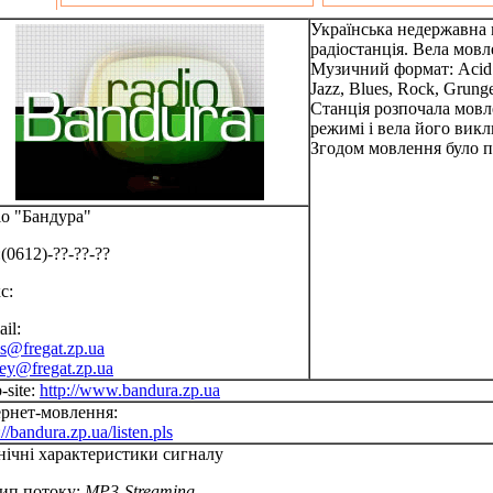
Українська недержавна 
радіостанція. Вела мовл
Музичний формат: Acid 
Jazz, Blues, Rock, Grunge
Станція розпочала мовл
режимі і вела його викл
Згодом мовлення було 
іо "Бандура"
(0612)-??-??-??
с:
il:
is@fregat.zp.ua
gey@fregat.zp.ua
-site:
http://www.bandura.zp.ua
ернет-мовлення:
://bandura.zp.ua/listen.pls
нічні характеристики сигналу
Тип потоку:
MP3-Streaming