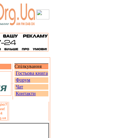
Спілкування
Гостьова книга
Форум
Чат
Контакти