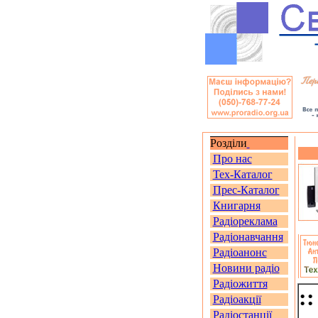
Розділи
Про нас
Тех-Каталог
Прес-Каталог
Книгарня
Радіореклама
Радіонавчання
Радіоанонс
Новини радіо
Радіожиття
:
Радіоакції
Радіостанції