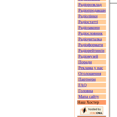
Радіорозклад
Радіопродакшн
Радіолінки
Радіостатті
Радіозакони
Радіословник
Радіочиталка
Радіоформати
Радіорейтинґи
Радіомузей
Поради
Реклама у нас
Оголошення
Партнери
FAQ
Головна
Мапа сайту
Наш Хостер