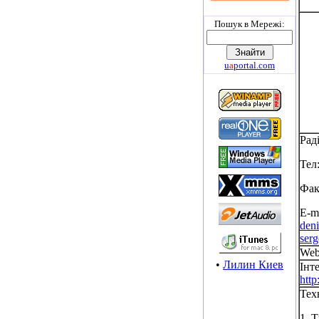
Пошук в Мережi:
u
a
portal.com
Рад
Тел:
Фак
E-ma
den
ser
Web
•
Лилин Киев
Інт
http
Тех
1. 