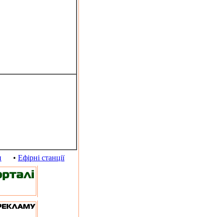
и
•
Ефірні станції