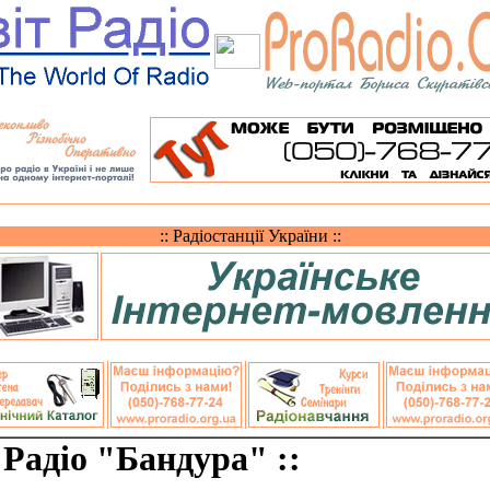
:: Радіостанції України ::
: Радіо "Бандура" ::