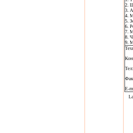
2. 
3. 
4. 
5. З
6. 
7. 
8. 
9. 
Тех
Кон
Тел
Фак
E-ma
La