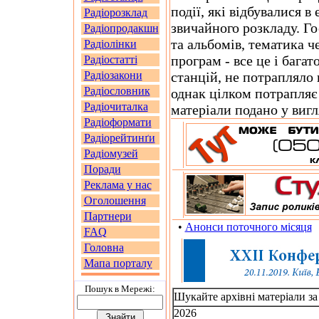
події, які відбувалися в
Радіорозклад
звичайного розкладу. Го
Радіопродакшн
та альбомів, тематика ч
Радіолінки
програм - все це і багат
Радіостатті
Радіозакони
станцій, не потрапляло 
Радіословник
однак цілком потрапляє 
Радіочиталка
матеріали подано у вигл
Радіоформати
Радіорейтинґи
Радіомузей
Поради
Реклама у нас
Оголошення
Партнери
•
Анонси поточного місяця
FAQ
Головна
Мапа порталу
Пошук в Мережi:
Шукайте архівні матеріали за
2026