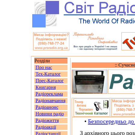
Розділи
:: Сучасн
Про нас
Тех-Каталог
Прес-Каталог
Книгарня
Радіореклама
Радіонавчання
Радіоанонс
Новини радіо
Радіожиття
•
Безпосередньо до
Радіоакції
З архівного цього розд
Радіостанції